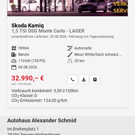
Skoda Kamiq
1,5 TSI DSG Monte Carlo - LAGER
unverbindliche Lieferzeit:
20.08.2026
Fahrzeug mit Tageszulassung
Fahrzeugnr.
59964
Getriebe
Automatik
Kraftstoff
Benzin
Außenfarbe
Moon White/Dach schwarz Metallic (2Y1Z)
Leistung
110 kW (150 PS)
Kilometerstand
20 km
06.08.2026
32.990,– €
Wir rufen Sie an
Fahrzeugexposé (PDF)
Fahrzeug parken
incl. 19% MwSt.
Verbrauch kombiniert:
5,50 l/100km
CO
-Klasse:
D
2
CO
-Emissionen:
124,00 g/km
2
Autohaus Alexander Schmid
Im Breitenplatz 1
78250
Tengen-Watterdingen