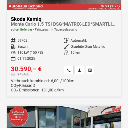
Skoda Kamiq
Monte Carlo 1.5 TSI DSG*MATRIX-LED*SMARTLINK*PDC-HI*TEMPOMAT*SHZ*17-ZOLL
sofort lieferbar
Fahrzeug mit Tageszulassung
Fahrzeugnr.
59702
Getriebe
Automatik
Kraftstoff
Benzin
Außenfarbe
Graphite Grau Metallic
Leistung
110 kW (150 PS)
Kilometerstand
10 km
01.11.2025
30.590,– €
Wir rufen Sie an
Fahrzeugexposé (PDF)
Fahrzeug parken
incl. 19% MwSt.
Verbrauch kombiniert:
6,00 l/100km
CO
-Klasse:
D
2
CO
-Emissionen:
131,00 g/km
2