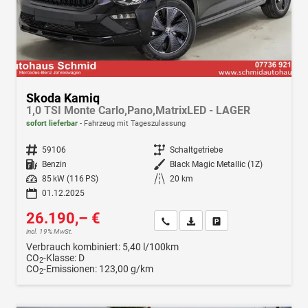
Skoda Kamiq
1,0 TSI Monte Carlo,Pano,MatrixLED - LAGER
sofort lieferbar
Fahrzeug mit Tageszulassung
Fahrzeugnr.
59106
Getriebe
Schaltgetriebe
Kraftstoff
Benzin
Außenfarbe
Black Magic Metallic (1Z)
Leistung
85 kW (116 PS)
Kilometerstand
20 km
01.12.2025
26.190,– €
Wir rufen Sie an
Fahrzeugexposé (PDF)
Fahrzeug parken
incl. 19% MwSt.
Verbrauch kombiniert:
5,40 l/100km
CO
-Klasse:
D
2
CO
-Emissionen:
123,00 g/km
2