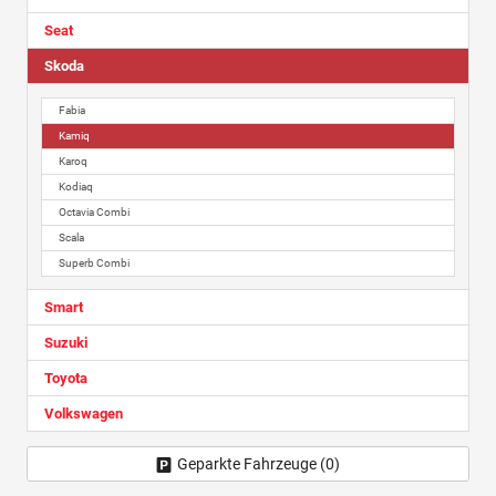
Seat
Skoda
Fabia
Kamiq
Karoq
Kodiaq
Octavia Combi
Scala
Superb Combi
Smart
Suzuki
Toyota
Volkswagen
Geparkte Fahrzeuge (
0
)