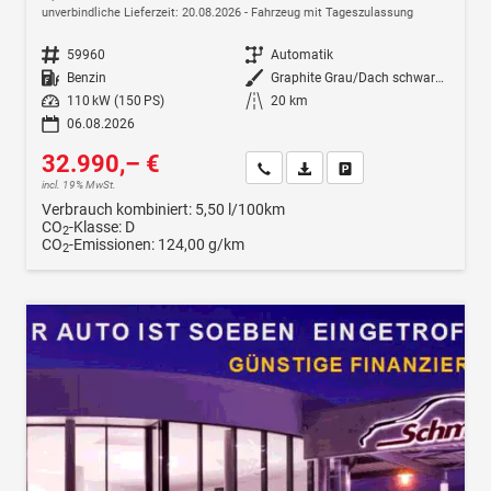
unverbindliche Lieferzeit:
20.08.2026
Fahrzeug mit Tageszulassung
Fahrzeugnr.
59960
Getriebe
Automatik
Kraftstoff
Benzin
Außenfarbe
Graphite Grau/Dach schwarz Metallic (5X1Z)
Leistung
110 kW (150 PS)
Kilometerstand
20 km
06.08.2026
32.990,– €
Wir rufen Sie an
Fahrzeugexposé (PDF)
Fahrzeug parken
incl. 19% MwSt.
Verbrauch kombiniert:
5,50 l/100km
CO
-Klasse:
D
2
CO
-Emissionen:
124,00 g/km
2