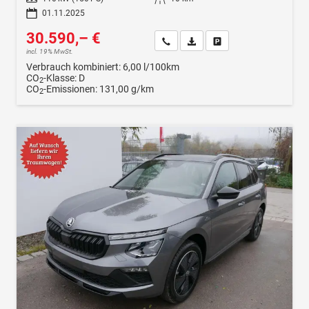
01.11.2025
30.590,– €
Wir rufen Sie an
Fahrzeugexposé (PDF)
Fahrzeug parken
incl. 19% MwSt.
Verbrauch kombiniert:
6,00 l/100km
CO
-Klasse:
D
2
CO
-Emissionen:
131,00 g/km
2