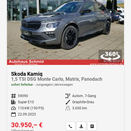
Skoda Kamiq
1,5 TSI DSG Monte Carlo, Matrix, Panodach
sofort lieferbar
Jungwagen/Jahreswagen
Fahrzeugnr.
59090
Getriebe
Autom. 7-Gang
Kraftstoff
Super E10
Außenfarbe
Graphite-Grau
Leistung
110 kW (150 PS)
Kilometerstand
3.650 km
22.09.2025
30.950,– €
Wir rufen Sie an
Fahrzeugexposé (PDF)
Fahrzeug parken
Differenzbesteuert