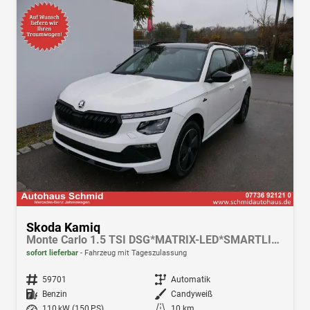
Skoda Kamiq
Monte Carlo 1.5 TSI DSG*MATRIX-LED*SMARTLINK*PDC-HI*TEMPOMAT*SHZ*17-ZOLL
sofort lieferbar
Fahrzeug mit Tageszulassung
Fahrzeugnr.
59701
Getriebe
Automatik
Kraftstoff
Benzin
Außenfarbe
Candyweiß
Leistung
110 kW (150 PS)
Kilometerstand
10 km