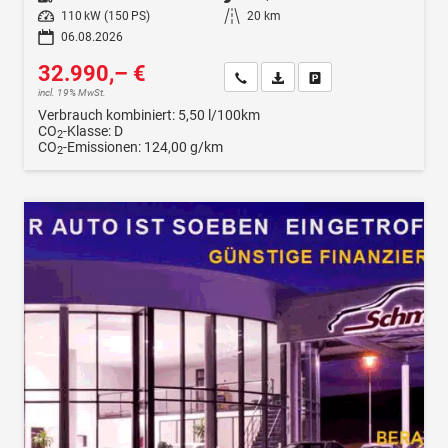
Leistung
110 kW (150 PS)
Kilometerstand
20 km
06.08.2026
32.990,– €
Wir rufen Sie an
Fahrzeugexposé (PDF)
Fahrzeug parken
incl. 19% MwSt.
Verbrauch kombiniert:
5,50 l/100km
CO
-Klasse:
D
2
CO
-Emissionen:
124,00 g/km
2