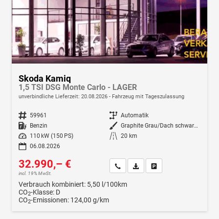
Skoda Kamiq
1,5 TSI DSG Monte Carlo - LAGER
unverbindliche Lieferzeit:
20.08.2026
Fahrzeug mit Tageszulassung
Fahrzeugnr.
59961
Getriebe
Automatik
Kraftstoff
Benzin
Außenfarbe
Graphite Grau/Dach schwarz Metallic (5X1Z)
Leistung
110 kW (150 PS)
Kilometerstand
20 km
06.08.2026
32.990,– €
Wir rufen Sie an
Fahrzeugexposé (PDF)
Fahrzeug parken
incl. 19% MwSt.
Verbrauch kombiniert:
5,50 l/100km
CO
-Klasse:
D
2
CO
-Emissionen:
124,00 g/km
2