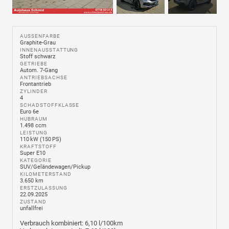
AUSSENFARBE
Graphite-Grau
INNENAUSSTATTUNG
Stoff schwarz
GETRIEBE
Autom. 7-Gang
ANTRIEBSACHSE
Frontantrieb
ZYLINDER
4
SCHADSTOFFKLASSE
Euro 6e
HUBRAUM
1.498 ccm
LEISTUNG
110 kW (150 PS)
KRAFTSTOFF
Super E10
KATEGORIE
SUV/Geländewagen/Pickup
KILOMETERSTAND
3.650 km
ERSTZULASSUNG
22.09.2025
ZUSTAND
unfallfrei
Verbrauch kombiniert:
6,10 l/100km