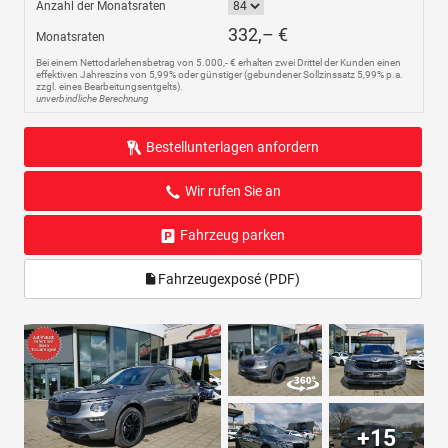
Anzahl der Monatsraten
332,– €
Monatsraten
Bei einem Nettodarlehensbetrag von 5.000,- € erhalten zwei Drittel der Kunden einen
effektiven Jahreszins von 5,99% oder günstiger (gebundener Sollzinssatz 5,99% p.a.
zzgl. eines Bearbeitungsentgelts).
unverbindliche Berechnung
Bestellunterlagen anfordern
Wir rufen Sie an
Fahrzeug parken
Fahrzeugexposé (PDF)
+15