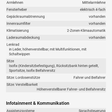
Armlehnen
Mittelarmlehne
Fensterheber
elektrisch 4-fach
Gepäckraumabtrennung
vorhanden
Innenraumfilter
vorhanden
Klimatisierung
2-Zonen-Klimaautomatik
Laderaumabdeckung
vorhanden
Lenkrad
in Leder, höhenverstellbar, mit Multifunktionen, mit
Schaltwippen
Sitze
Isofix (Kindersitzbefestigung), Rücksitzbank hinten geteilt,
Sportsitze, Isofix Beifahrersitz
Sitze: Lordosenstütze
Fahrer und Beifahrer
Sitze: Verstellbarkeit
Höhenverstellbarer Fahrer- und Beifahrersitz
Infotainment & Kommunikation
Assistenzsysteme
Sprachsteuerung