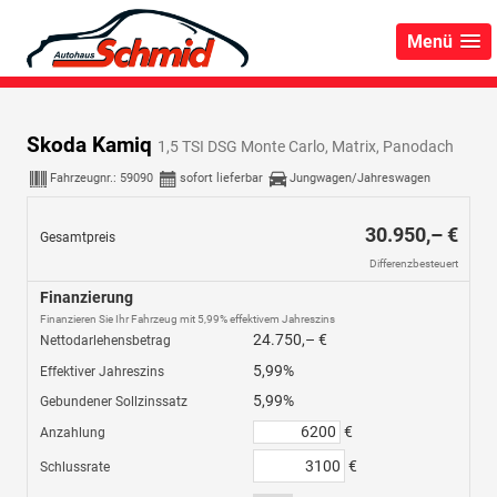
Menü
Skoda Kamiq
1,5 TSI DSG Monte Carlo, Matrix, Panodach
Fahrzeugnr.:
59090
sofort lieferbar
Jungwagen/Jahreswagen
30.950,– €
Gesamtpreis
Differenzbesteuert
Finanzierung
Finanzieren Sie Ihr Fahrzeug mit 5,99% effektivem Jahreszins
24.750,– €
Nettodarlehensbetrag
5,99%
Effektiver Jahreszins
5,99%
Gebundener Sollzinssatz
€
Anzahlung
€
Schlussrate