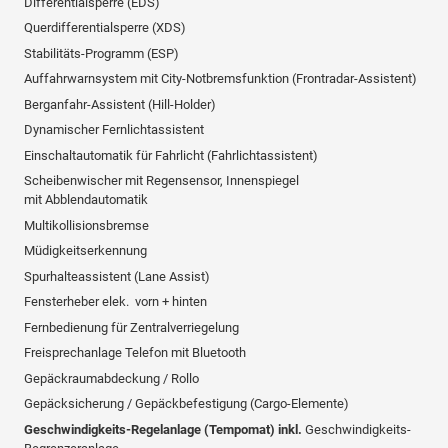
Differentialsperre (EDS)
Querdifferentialsperre (XDS)
Stabilitäts-Programm (ESP)
Auffahrwarnsystem mit City-Notbremsfunktion (Frontradar-Assistent)
Berganfahr-Assistent (Hill-Holder)
Dynamischer Fernlichtassistent
Einschaltautomatik für Fahrlicht (Fahrlichtassistent)
Scheibenwischer mit Regensensor, Innenspiegel
mit Abblendautomatik
Multikollisionsbremse
Müdigkeitserkennung
Spurhalteassistent (Lane Assist)
Fensterheber elek. vorn + hinten
Fernbedienung für Zentralverriegelung
Freisprechanlage Telefon mit Bluetooth
Gepäckraumabdeckung / Rollo
Gepäcksicherung / Gepäckbefestigung (Cargo-Elemente)
Geschwindigkeits-Regelanlage (Tempomat) inkl.
Geschwindigkeits-