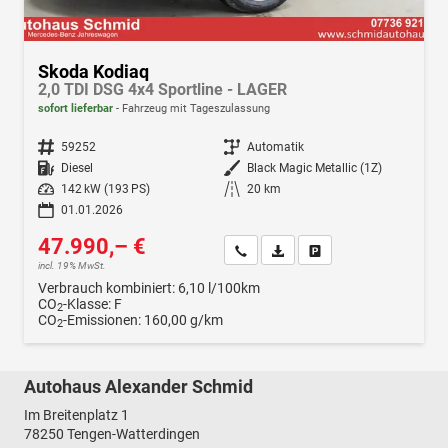
Skoda Kodiaq
2,0 TDI DSG 4x4 Sportline - LAGER
sofort lieferbar
Fahrzeug mit Tageszulassung
Fahrzeugnr.
59252
Getriebe
Automatik
Kraftstoff
Diesel
Außenfarbe
Black Magic Metallic (1Z)
Leistung
142 kW (193 PS)
Kilometerstand
20 km
01.01.2026
47.990,– €
Wir rufen Sie an
Fahrzeugexposé (PDF)
Fahrzeug parken
incl. 19% MwSt.
Verbrauch kombiniert:
6,10 l/100km
CO
-Klasse:
F
2
CO
-Emissionen:
160,00 g/km
2
Autohaus Alexander Schmid
Im Breitenplatz 1
78250
Tengen-Watterdingen