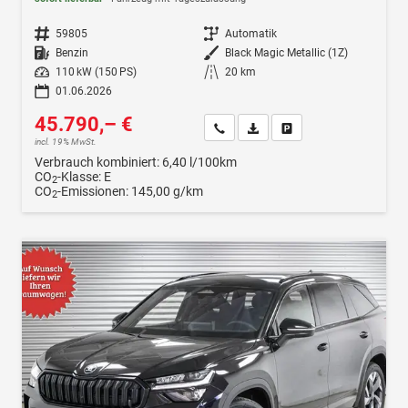
Fahrzeugnr.
59805
Getriebe
Automatik
Kraftstoff
Benzin
Außenfarbe
Black Magic Metallic (1Z)
Leistung
110 kW (150 PS)
Kilometerstand
20 km
01.06.2026
45.790,– €
Wir rufen Sie an
Fahrzeugexposé (PDF)
Fahrzeug parken
incl. 19% MwSt.
Verbrauch kombiniert:
6,40 l/100km
CO
-Klasse:
E
2
CO
-Emissionen:
145,00 g/km
2