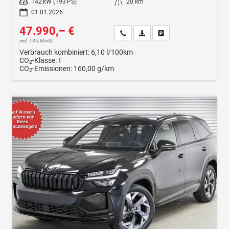
Leistung
142 kW (193 PS)
Kilometerstand
20 km
01.01.2026
47.990,– €
Wir rufen Sie an
Fahrzeugexposé (PDF)
Fahrzeug parken
incl. 19% MwSt.
Verbrauch kombiniert:
6,10 l/100km
CO
-Klasse:
F
2
CO
-Emissionen:
160,00 g/km
2