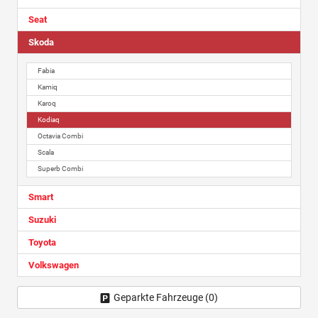
Seat
Skoda
Fabia
Kamiq
Karoq
Kodiaq
Octavia Combi
Scala
Superb Combi
Smart
Suzuki
Toyota
Volkswagen
Geparkte Fahrzeuge (
0
)