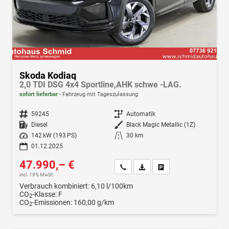
Skoda Kodiaq
2,0 TDI DSG 4x4 Sportline,AHK schwe -LAG.
sofort lieferbar
Fahrzeug mit Tageszulassung
Fahrzeugnr.
59245
Getriebe
Automatik
Kraftstoff
Diesel
Außenfarbe
Black Magic Metallic (1Z)
Leistung
142 kW (193 PS)
Kilometerstand
30 km
01.12.2025
47.990,– €
Wir rufen Sie an
Fahrzeugexposé (PDF)
Fahrzeug parken
incl. 19% MwSt.
Verbrauch kombiniert:
6,10 l/100km
CO
-Klasse:
F
2
CO
-Emissionen:
160,00 g/km
2