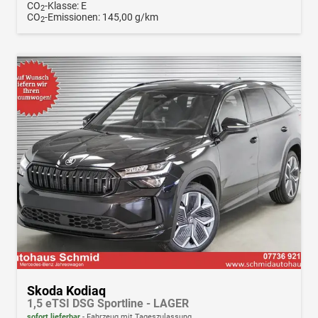
CO
-Klasse:
E
2
CO
-Emissionen:
145,00 g/km
2
Skoda Kodiaq
1,5 eTSI DSG Sportline - LAGER
sofort lieferbar
Fahrzeug mit Tageszulassung