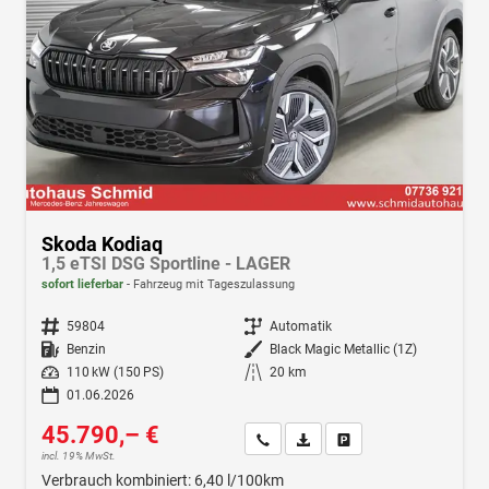
Skoda Kodiaq
1,5 eTSI DSG Sportline - LAGER
sofort lieferbar
Fahrzeug mit Tageszulassung
Fahrzeugnr.
59804
Getriebe
Automatik
Kraftstoff
Benzin
Außenfarbe
Black Magic Metallic (1Z)
Leistung
110 kW (150 PS)
Kilometerstand
20 km
01.06.2026
45.790,– €
Wir rufen Sie an
Fahrzeugexposé (PDF)
Fahrzeug parken
incl. 19% MwSt.
Verbrauch kombiniert:
6,40 l/100km