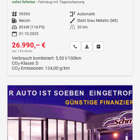
sofort lieferbar
Fahrzeug mit Tageszulassung
Fahrzeugnr.
59393
Getriebe
Automatik
Kraftstoff
Benzin
Außenfarbe
Stahl Grau Metallic (M3)
Leistung
85 kW (116 PS)
Kilometerstand
20 km
01.10.2025
26.990,– €
Wir rufen Sie an
Fahrzeugexposé (PDF)
Fahrzeug parken
incl. 19% MwSt.
Verbrauch kombiniert:
5,50 l/100km
CO
-Klasse:
D
2
CO
-Emissionen:
124,00 g/km
2