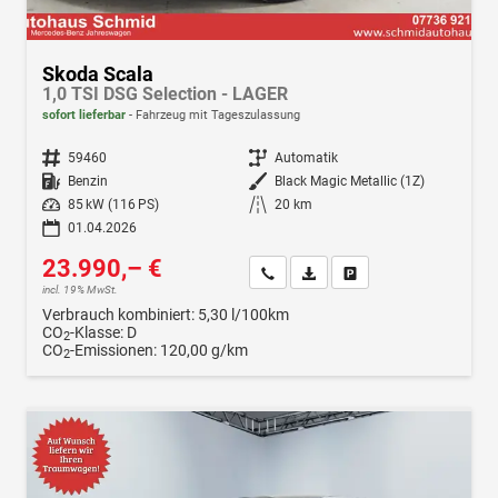
Skoda Scala
1,0 TSI DSG Selection - LAGER
sofort lieferbar
Fahrzeug mit Tageszulassung
Fahrzeugnr.
59460
Getriebe
Automatik
Kraftstoff
Benzin
Außenfarbe
Black Magic Metallic (1Z)
Leistung
85 kW (116 PS)
Kilometerstand
20 km
01.04.2026
23.990,– €
Wir rufen Sie an
Fahrzeugexposé (PDF)
Fahrzeug parken
incl. 19% MwSt.
Verbrauch kombiniert:
5,30 l/100km
CO
-Klasse:
D
2
CO
-Emissionen:
120,00 g/km
2