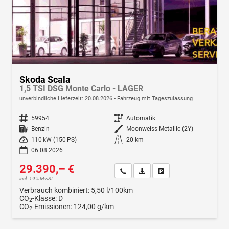
Skoda Scala
1,5 TSI DSG Monte Carlo - LAGER
unverbindliche Lieferzeit:
20.08.2026
Fahrzeug mit Tageszulassung
Fahrzeugnr.
59954
Getriebe
Automatik
Kraftstoff
Benzin
Außenfarbe
Moonweiss Metallic (2Y)
Leistung
110 kW (150 PS)
Kilometerstand
20 km
06.08.2026
29.390,– €
Wir rufen Sie an
Fahrzeugexposé (PDF)
Fahrzeug parken
incl. 19% MwSt.
Verbrauch kombiniert:
5,50 l/100km
CO
-Klasse:
D
2
CO
-Emissionen:
124,00 g/km
2