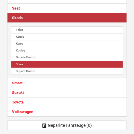
Seat
Skoda
Fabia
Kamiq
Karoq
Kodiaq
Octavia Combi
Scala
Superb Combi
Smart
Suzuki
Toyota
Volkswagen
Geparkte Fahrzeuge (
0
)