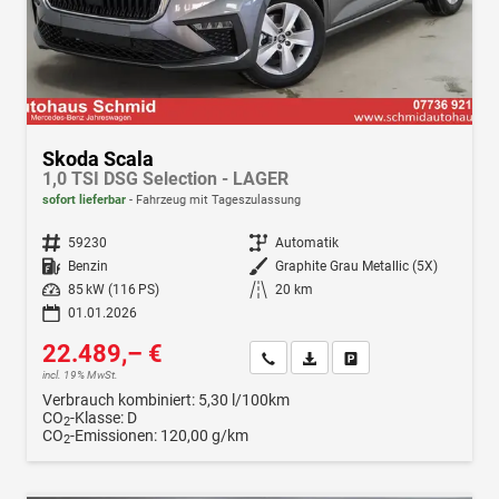
Skoda Scala
1,0 TSI DSG Selection - LAGER
sofort lieferbar
Fahrzeug mit Tageszulassung
Fahrzeugnr.
59230
Getriebe
Automatik
Kraftstoff
Benzin
Außenfarbe
Graphite Grau Metallic (5X)
Leistung
85 kW (116 PS)
Kilometerstand
20 km
01.01.2026
22.489,– €
Wir rufen Sie an
Fahrzeugexposé (PDF)
Fahrzeug parken
incl. 19% MwSt.
Verbrauch kombiniert:
5,30 l/100km
CO
-Klasse:
D
2
CO
-Emissionen:
120,00 g/km
2