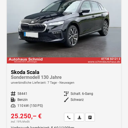
Skoda Scala
Sondermodell 130 Jahre
unverbindliche Lieferzeit: 7 Tage
Neuwagen
Fahrzeugnr.
58441
Getriebe
Schalt. 6-Gang
Kraftstoff
Benzin
Außenfarbe
Schwarz
Leistung
110 kW (150 PS)
25.250,– €
Wir rufen Sie an
Fahrzeugexposé (PDF)
Fahrzeug parken
incl. 19% MwSt.
Verbrauch kombiniert:
5,60 l/100km