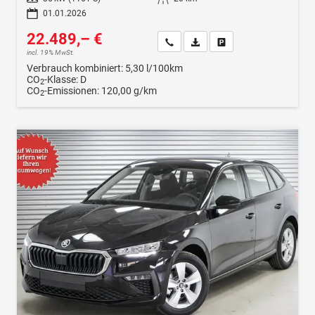
01.01.2026
22.489,– €
Wir rufen Sie an
Fahrzeugexposé (PDF)
Fahrzeug parken
incl. 19% MwSt.
Verbrauch kombiniert:
5,30 l/100km
CO
-Klasse:
D
2
CO
-Emissionen:
120,00 g/km
2