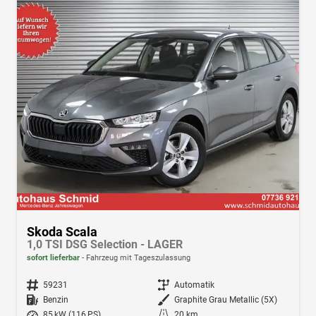
Skoda Scala
1,0 TSI DSG Selection - LAGER
sofort lieferbar
Fahrzeug mit Tageszulassung
Fahrzeugnr.
59231
Getriebe
Automatik
Kraftstoff
Benzin
Außenfarbe
Graphite Grau Metallic (5X)
Leistung
85 kW (116 PS)
Kilometerstand
20 km