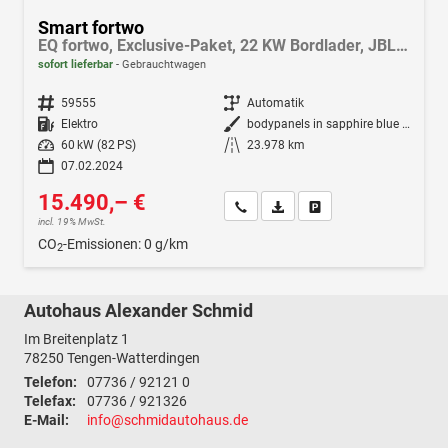
Smart fortwo
EQ fortwo, Exclusive-Paket, 22 KW Bordlader, JBL Soundsystem, Ladekabel-Paket,
sofort lieferbar
Gebrauchtwagen
Fahrzeugnr.
59555
Getriebe
Automatik
Kraftstoff
Elektro
Außenfarbe
bodypanels in sapphire blue (metallic)
Leistung
60 kW (82 PS)
Kilometerstand
23.978 km
07.02.2024
15.490,– €
Wir rufen Sie an
Fahrzeugexposé (PDF)
Fahrzeug parken
incl. 19% MwSt.
CO
-Emissionen:
0 g/km
2
Autohaus Alexander Schmid
Im Breitenplatz 1
78250
Tengen-Watterdingen
Telefon:
07736 / 92121 0
Telefax:
07736 / 921326
E-Mail:
info@schmidautohaus.de