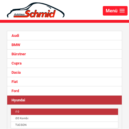
Menü
Audi
BMW
Bürstner
Cupra
Dacia
Fiat
Ford
Hyundai
i10
i30 Kombi
TUCSON