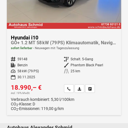
Hyundai i10
GO+ 1.2 MT 58 kW (79 PS) Klimaautomatik, Navigationssystem, Apple CarPlay & Android Auto, Sitzheizung, Lenkradheizung, Einparkhilfe hinten, Rückfahrkamera, Privacy Glass, 15" Leichtmetallfelgen, uvm.
sofort lieferbar
Neuwagen mit Tageszulassung
Fahrzeugnr.
59148
Getriebe
Schalt. 5-Gang
Kraftstoff
Benzin
Außenfarbe
Phantom Black Pearl
Leistung
58 kW (79 PS)
Kilometerstand
25 km
30.11.2025
18.990,– €
Wir rufen Sie an
Fahrzeugexposé (PDF)
Fahrzeug parken
incl. 19% MwSt.
Verbrauch kombiniert:
5,30 l/100km
CO
-Klasse:
D
2
CO
-Emissionen:
119,00 g/km
2
Autohaus Alexander Schmid