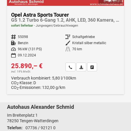
Opel Astra Sports Tourer
GS 1.2 Turbo 6-Gang 1.2, AHK, LED, 360 Kamera, PDC, Android Auto, Apple CarPlay, Direct Injection 96 kW
sofort lieferbar
Jungwagen/Gebrauchtwagen
Fahrzeugnr.
55098
Getriebe
Schaltgetriebe
Kraftstoff
Benzin
Außenfarbe
Kristall silber metallic
Leistung
96 kW (131 PS)
Kilometerstand
70 km
09.12.2024
25.890,– €
Wir rufen Sie an
Fahrzeugexposé (PDF)
Fahrzeug parken
incl. 19% MwSt.
Verbrauch kombiniert:
5,80 l/100km
CO
-Klasse:
D
2
CO
-Emissionen:
132,00 g/km
2
Autohaus Alexander Schmid
Im Breitenplatz 1
78250
Tengen-Watterdingen
Telefon:
07736 / 92121 0