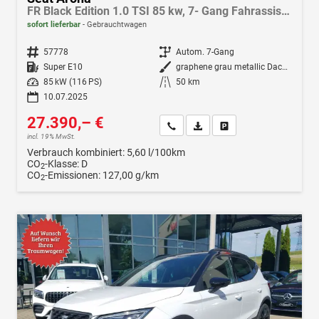
FR Black Edition 1.0 TSI 85 kw, 7- Gang Fahrassis.-Paket, Winterpak., Klima, Navi, LED, Android Auto, Apple CarPlay
sofort lieferbar
Gebrauchtwagen
Fahrzeugnr.
57778
Getriebe
Autom. 7-Gang
Kraftstoff
Super E10
Außenfarbe
graphene grau metallic Dach schwarz
Leistung
85 kW (116 PS)
Kilometerstand
50 km
10.07.2025
27.390,– €
Wir rufen Sie an
Fahrzeugexposé (PDF)
Fahrzeug parken
incl. 19% MwSt.
Verbrauch kombiniert:
5,60 l/100km
CO
-Klasse:
D
2
CO
-Emissionen:
127,00 g/km
2