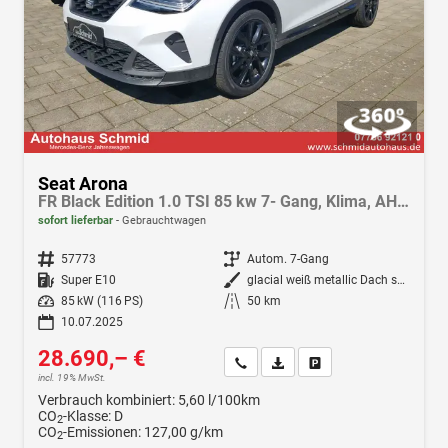
Seat Arona
FR Black Edition 1.0 TSI 85 kw 7- Gang, Klima, AHK, Navi, LED, Fahrassistenz-Paket, Winterpak., Android Auto, Apple CarPlay
sofort lieferbar
Gebrauchtwagen
Fahrzeugnr.
57773
Getriebe
Autom. 7-Gang
Kraftstoff
Super E10
Außenfarbe
glacial weiß metallic Dach schwarz
Leistung
85 kW (116 PS)
Kilometerstand
50 km
10.07.2025
28.690,– €
Wir rufen Sie an
Fahrzeugexposé (PDF)
Fahrzeug parken
incl. 19% MwSt.
Verbrauch kombiniert:
5,60 l/100km
CO
-Klasse:
D
2
CO
-Emissionen:
127,00 g/km
2