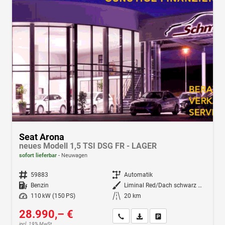
Seat Arona
neues Modell 1,5 TSI DSG FR - LAGER
sofort lieferbar
Neuwagen
Fahrzeugnr.
59883
Getriebe
Automatik
Kraftstoff
Benzin
Außenfarbe
Liminal Red/Dach schwarz Metallic (S60E)
Leistung
110 kW (150 PS)
Kilometerstand
20 km
28.990,– €
Wir rufen Sie an
Fahrzeugexposé (PDF)
Fahrzeug parken
incl. 19% MwSt.