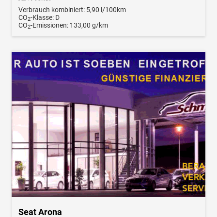
Verbrauch kombiniert:
5,90 l/100km
CO
-Klasse:
D
2
CO
-Emissionen:
133,00 g/km
2
Seat Arona