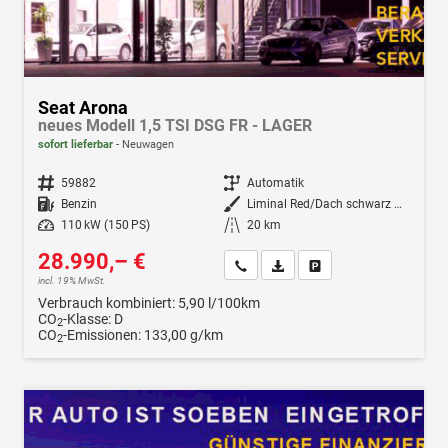
Seat Arona
neues Modell 1,5 TSI DSG FR - LAGER
sofort lieferbar
Neuwagen
Fahrzeugnr.
59882
Getriebe
Automatik
Kraftstoff
Benzin
Außenfarbe
Liminal Red/Dach schwarz Metallic (S60E)
Leistung
110 kW (150 PS)
Kilometerstand
20 km
28.990,– €
Wir rufen Sie an
Fahrzeugexposé (PDF)
Fahrzeug parken
incl. 19% MwSt.
Verbrauch kombiniert:
5,90 l/100km
CO
-Klasse:
D
2
CO
-Emissionen:
133,00 g/km
2