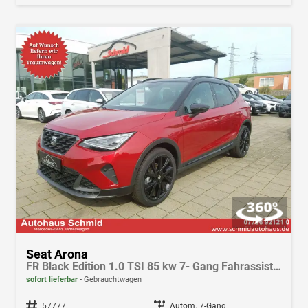
Seat Arona
FR Black Edition 1.0 TSI 85 kw 7- Gang Fahrassistenz-Paket, AHK, Navi, LED, Klima,Winterpak., Android Auto, Apple CarPlay
sofort lieferbar
Gebrauchtwagen
Fahrzeugnr.
57777
Getriebe
Autom. 7-Gang