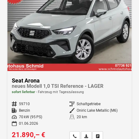
Seat Arona
neues Modell 1,0 TSI Reference - LAGER
sofort lieferbar
Fahrzeug mit Tageszulassung
Fahrzeugnr.
59710
Getriebe
Schaltgetriebe
Kraftstoff
Benzin
Außenfarbe
Oniric Lake Metallic (M6)
Leistung
70 kW (95 PS)
Kilometerstand
20 km
01.06.2026
21.890,– €
Wir rufen Sie an
Fahrzeugexposé (PDF)
Fahrzeug parken