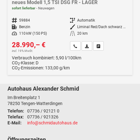
neues Modell 1,5 TSI DSG FR - LAGER
sofort lieferbar
Neuwagen
Fahrzeugnr.
59884
Getriebe
Automatik
Kraftstoff
Benzin
Außenfarbe
Liminal Red/Dach schwarz Metallic (S60E)
Leistung
110 kW (150 PS)
Kilometerstand
20 km
28.990,– €
Wir rufen Sie an
Fahrzeugexposé (PDF)
Fahrzeug parken
incl. 19% MwSt.
Verbrauch kombiniert:
5,90 l/100km
CO
-Klasse:
D
2
CO
-Emissionen:
133,00 g/km
2
Autohaus Alexander Schmid
Im Breitenplatz 1
78250
Tengen-Watterdingen
Telefon:
07736 / 92121 0
Telefax:
07736 / 921326
E-Mail:
info@schmidautohaus.de
Öffnungszeiten