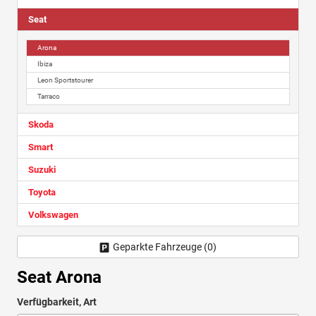
Seat
Arona
Ibiza
Leon Sportstourer
Tarraco
Skoda
Smart
Suzuki
Toyota
Volkswagen
Geparkte Fahrzeuge (
0
)
Seat Arona
Verfügbarkeit, Art