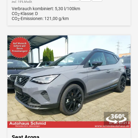
incl. 19% MwSt.
Verbrauch kombiniert:
5,30 l/100km
CO
-Klasse:
D
2
CO
-Emissionen:
121,00 g/km
2
Seat Arona