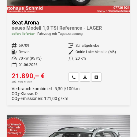
Seat Arona
neues Modell 1,0 TSI Reference - LAGER
sofort lieferbar
Fahrzeug mit Tageszulassung
Fahrzeugnr.
59709
Getriebe
Schaltgetriebe
Kraftstoff
Benzin
Außenfarbe
Oniric Lake Metallic (M6)
Leistung
70 kW (95 PS)
Kilometerstand
20 km
01.06.2026
21.890,– €
Wir rufen Sie an
Fahrzeugexposé (PDF)
Fahrzeug parken
incl. 19% MwSt.
Verbrauch kombiniert:
5,30 l/100km
CO
-Klasse:
D
2
CO
-Emissionen:
121,00 g/km
2