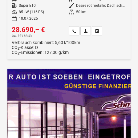
Kraftstoff
Super E10
Außenfarbe
Desire rot metallic Dach schwarz
Leistung
85 kW (116 PS)
Kilometerstand
50 km
10.07.2025
28.690,– €
Wir rufen Sie an
Fahrzeugexposé (PDF)
Fahrzeug parken
incl. 19% MwSt.
Verbrauch kombiniert:
5,60 l/100km
CO
-Klasse:
D
2
CO
-Emissionen:
127,00 g/km
2