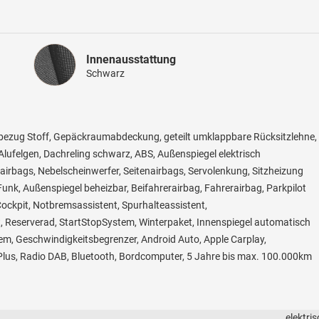
Innenausstattung
Innenausstattung
Schwarz
itzbezug Stoff, Gepäckraumabdeckung, geteilt umklappbare Rücksitzlehne,
 Alufelgen, Dachreling schwarz, ABS, Außenspiegel elektrisch
fairbags, Nebelscheinwerfer, Seitenairbags, Servolenkung, Sitzheizung
unk, Außenspiegel beheizbar, Beifahrerairbag, Fahrerairbag, Parkpilot
 Cockpit, Notbremsassistent, Spurhalteassistent,
, Reserverad, StartStopSystem, Winterpaket, Innenspiegel automatisch
em, Geschwindigkeitsbegrenzer, Android Auto, Apple Carplay,
Plus, Radio DAB, Bluetooth, Bordcomputer, 5 Jahre bis max. 100.000km
elektri