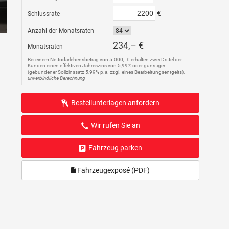
€
Schlussrate
Anzahl der Monatsraten
234,– €
Monatsraten
Bei einem Nettodarlehensbetrag von 5.000,- € erhalten zwei Drittel der
Kunden einen effektiven Jahreszins von 5,99% oder günstiger
(gebundener Sollzinssatz 5,99% p.a. zzgl. eines Bearbeitungsentgelts).
unverbindliche Berechnung
Bestellunterlagen anfordern
Wir rufen Sie an
Fahrzeug parken
Fahrzeugexposé (PDF)