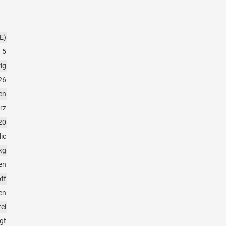
E)
5
rig
26
en
rz
20
ic
kg
en
ff
en
rei
gt