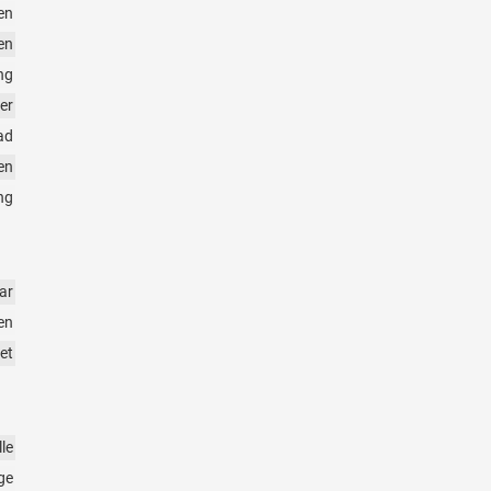
en
en
ng
er
ad
en
ng
ar
en
et
le
ge