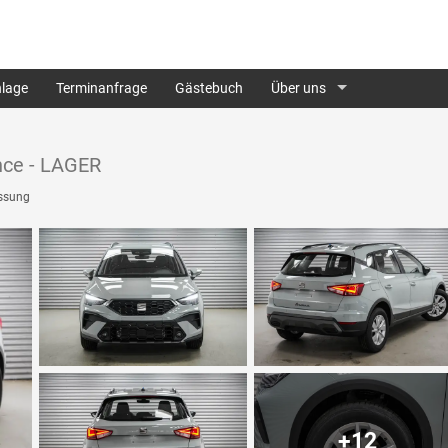
lage
Terminanfrage
Gästebuch
Über uns
nce - LAGER
ssung
+12