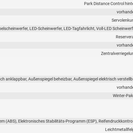
Park Distance Control hint
vorhand
Servolenku
belscheinwerfer, LED-Scheinwerfer, LED-Tagfahrlicht, Voll-LED Scheinwerf
Reserver
vorhand
Zentralverriegelu
sch anklappbar, Außenspiegel beheizbar, Außenspiegel elektrisch verstellb
vorhand
Winter-Pak
em (ABS), Elektronisches Stabilitäts-Programm (ESP), Reifendruckkontrol
Leichtmetallfel