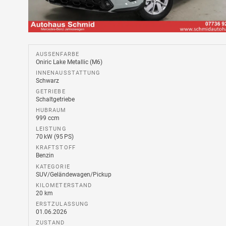
AUSSENFARBE
Oniric Lake Metallic (M6)
INNENAUSSTATTUNG
Schwarz
GETRIEBE
Schaltgetriebe
HUBRAUM
999 ccm
LEISTUNG
70 kW (95 PS)
KRAFTSTOFF
Benzin
KATEGORIE
SUV/Geländewagen/Pickup
KILOMETERSTAND
20 km
ERSTZULASSUNG
01.06.2026
ZUSTAND