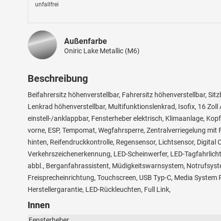
unfallfrei
Außenfarbe
Oniric Lake Metallic (M6)
Beschreibung
Beifahrersitz höhenverstellbar, Fahrersitz höhenverstellbar, S
Lenkrad höhenverstellbar, Multifunktionslenkrad, Isofix, 16 Zoll
einstell-/anklappbar, Fensterheber elektrisch, Klimaanlage, Kop
vorne, ESP, Tempomat, Wegfahrsperre, Zentralverriegelung mit F
hinten, Reifendruckkontrolle, Regensensor, Lichtsensor, Digital
Verkehrszeichenerkennung, LED-Scheinwerfer, LED-Tagfahrlicht
abbl., Berganfahrassistent, Müdigkeitswarnsystem, Notrufsyst
Freisprecheinrichtung, Touchscreen, USB Typ-C, Media System 
Herstellergarantie, LED-Rückleuchten, Full Link,
Innen
Fensterheber