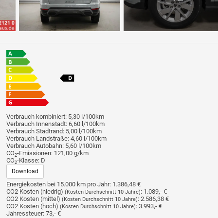
Verbrauch kombiniert:
5,30 l/100km
Verbrauch Innenstadt:
6,60 l/100km
Verbrauch Stadtrand:
5,00 l/100km
Verbrauch Landstraße:
4,60 l/100km
Verbrauch Autobahn:
5,60 l/100km
CO
-Emissionen:
121,00 g/km
2
CO
-Klasse:
D
2
Download
Energiekosten bei 15.000 km pro Jahr:
1.386,48 €
CO2 Kosten (niedrig)
:
1.089,- €
(Kosten Durchschnitt 10 Jahre)
CO2 Kosten (mittel)
:
2.586,38 €
(Kosten Durchschnitt 10 Jahre)
CO2 Kosten (hoch)
:
3.993,- €
(Kosten Durchschnitt 10 Jahre)
Jahressteuer:
73,- €