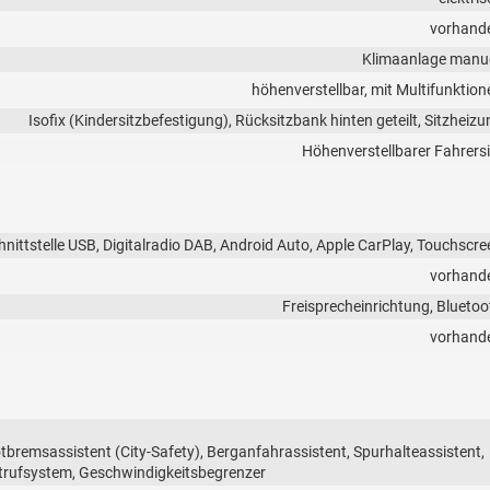
vorhand
Klimaanlage manue
höhenverstellbar, mit Multifunktion
Isofix (Kindersitzbefestigung), Rücksitzbank hinten geteilt, Sitzheizu
Höhenverstellbarer Fahrersi
nittstelle USB, Digitalradio DAB, Android Auto, Apple CarPlay, Touchscre
vorhand
Freisprecheinrichtung, Bluetoo
vorhand
remsassistent (City-Safety), Berganfahrassistent, Spurhalteassistent,
trufsystem, Geschwindigkeitsbegrenzer