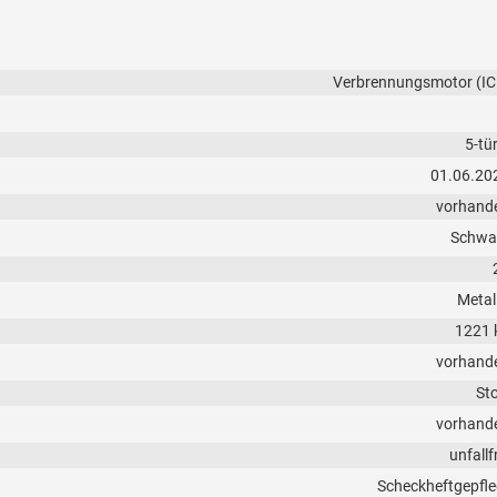
Verbrennungsmotor (IC
5-tü
01.06.20
vorhand
Schwa
Metall
1221 
vorhand
Sto
vorhand
unfallf
Scheckheftgepfle