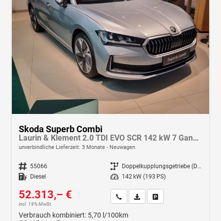
Skoda Superb Combi
Laurin & Klement 2.0 TDI EVO SCR 142 kW 7 Gang DSG 4x4
unverbindliche Lieferzeit:
3 Monate
Neuwagen
Fahrzeugnr.
55066
Getriebe
Doppelkupplungsgetriebe (DSG)
Kraftstoff
Diesel
Leistung
142 kW (193 PS)
52.313,– €
Wir rufen Sie an
Fahrzeugexposé (PDF)
Fahrzeug parken
incl. 19% MwSt.
Verbrauch kombiniert:
5,70 l/100km