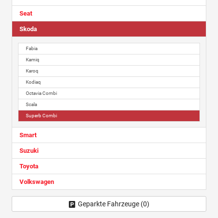
Seat
Skoda
Fabia
Kamiq
Karoq
Kodiaq
Octavia Combi
Scala
Superb Combi
Smart
Suzuki
Toyota
Volkswagen
Geparkte Fahrzeuge (
0
)