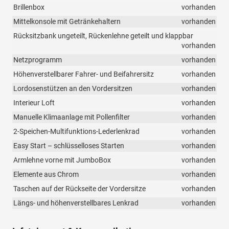
Brillenbox
vorhanden
Mittelkonsole mit Getränkehaltern
vorhanden
Rücksitzbank ungeteilt, Rückenlehne geteilt und klappbar
vorhanden
Netzprogramm
vorhanden
Höhenverstellbarer Fahrer- und Beifahrersitz
vorhanden
Lordosenstützen an den Vordersitzen
vorhanden
Interieur Loft
vorhanden
Manuelle Klimaanlage mit Pollenfilter
vorhanden
2-Speichen-Multifunktions-Lederlenkrad
vorhanden
Easy Start – schlüsselloses Starten
vorhanden
Armlehne vorne mit JumboBox
vorhanden
Elemente aus Chrom
vorhanden
Taschen auf der Rückseite der Vordersitze
vorhanden
Längs- und höhenverstellbares Lenkrad
vorhanden