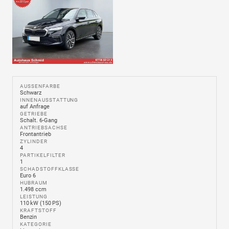
AUSSENFARBE
Schwarz
INNENAUSSTATTUNG
auf Anfrage
GETRIEBE
Schalt. 6-Gang
ANTRIEBSACHSE
Frontantrieb
ZYLINDER
4
PARTIKELFILTER
1
SCHADSTOFFKLASSE
Euro 6
HUBRAUM
1.498 ccm
LEISTUNG
110 kW (150 PS)
KRAFTSTOFF
Benzin
KATEGORIE