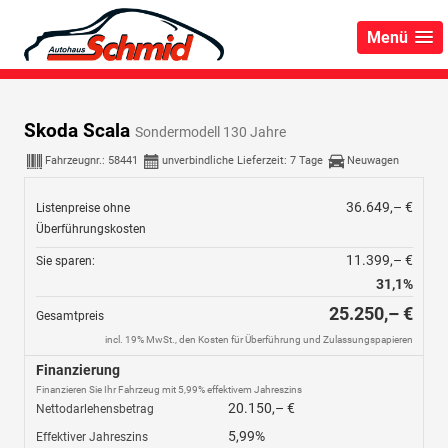
Menü
Skoda Scala
Sondermodell 130 Jahre
Fahrzeugnr.:
58441
unverbindliche Lieferzeit: 7 Tage
Neuwagen
36.649,– €
Listenpreise ohne
Überführungskosten
11.399,– €
Sie sparen:
31,1%
25.250,– €
Gesamtpreis
incl. 19% MwSt., den Kosten für Überführung und Zulassungspapieren
Finanzierung
Finanzieren Sie Ihr Fahrzeug mit 5,99% effektivem Jahreszins
20.150,– €
Nettodarlehensbetrag
5,99%
Effektiver Jahreszins