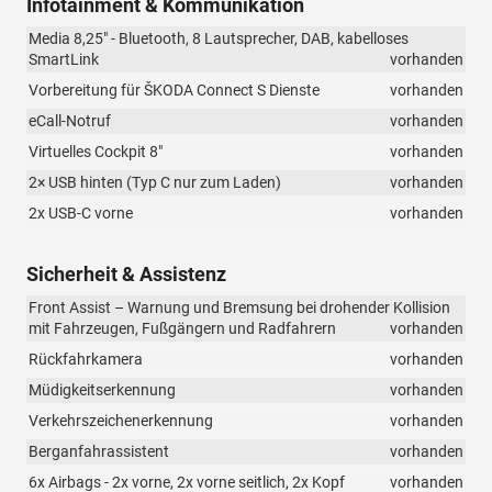
Infotainment & Kommunikation
Media 8,25" - Bluetooth, 8 Lautsprecher, DAB, kabelloses
SmartLink
vorhanden
Vorbereitung für ŠKODA Connect S Dienste
vorhanden
eCall-Notruf
vorhanden
Virtuelles Cockpit 8"
vorhanden
2× USB hinten (Typ C nur zum Laden)
vorhanden
2x USB-C vorne
vorhanden
Sicherheit & Assistenz
Front Assist – Warnung und Bremsung bei drohender Kollision
mit Fahrzeugen, Fußgängern und Radfahrern
vorhanden
Rückfahrkamera
vorhanden
Müdigkeitserkennung
vorhanden
Verkehrszeichenerkennung
vorhanden
Berganfahrassistent
vorhanden
6x Airbags - 2x vorne, 2x vorne seitlich, 2x Kopf
vorhanden