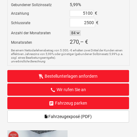
5,99%
Gebundener Sollzinssatz
€
Anzahlung
€
Schlussrate
Anzahl der Monatsraten
270,– €
Monatsraten
Bei einem Nettodarlehensbetrag von 5.000,- € erhalten zwei Drittel der Kunden einen
effektiven Jahreszins von 5,99% oder günstiger (gebundener Sollzinssatz 5,99% p.a.
zzgl. eines Bearbeitungsentgelts).
unverbindliche Berechnung
Bestellunterlagen anfordern
Wir rufen Sie an
Fahrzeug parken
Fahrzeugexposé (PDF)