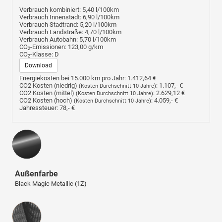
Verbrauch kombiniert:
5,40 l/100km
Verbrauch Innenstadt:
6,90 l/100km
Verbrauch Stadtrand:
5,20 l/100km
Verbrauch Landstraße:
4,70 l/100km
Verbrauch Autobahn:
5,70 l/100km
CO
-Emissionen:
123,00 g/km
2
CO
-Klasse:
D
2
Download
Energiekosten bei 15.000 km pro Jahr:
1.412,64 €
CO2 Kosten (niedrig)
:
1.107,- €
(Kosten Durchschnitt 10 Jahre)
CO2 Kosten (mittel)
:
2.629,12 €
(Kosten Durchschnitt 10 Jahre)
CO2 Kosten (hoch)
:
4.059,- €
(Kosten Durchschnitt 10 Jahre)
Jahressteuer:
78,- €
Außenfarbe
Black Magic Metallic (1Z)
Innenausstattung