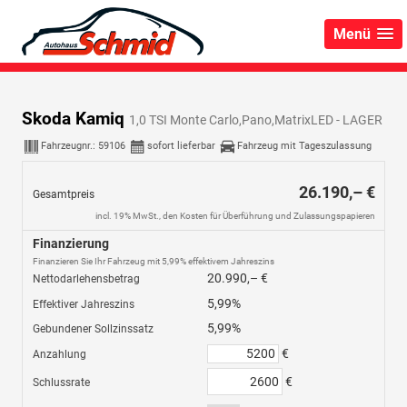
Menü
Skoda Kamiq
1,0 TSI Monte Carlo,Pano,MatrixLED - LAGER
Fahrzeugnr.:
59106
sofort lieferbar
Fahrzeug mit Tageszulassung
26.190,– €
Gesamtpreis
incl. 19% MwSt., den Kosten für Überführung und Zulassungspapieren
Finanzierung
Finanzieren Sie Ihr Fahrzeug mit 5,99% effektivem Jahreszins
20.990,– €
Nettodarlehensbetrag
5,99%
Effektiver Jahreszins
5,99%
Gebundener Sollzinssatz
€
Anzahlung
€
Schlussrate