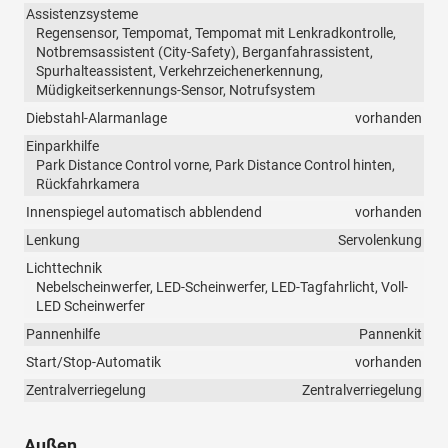
Assistenzsysteme
Regensensor, Tempomat, Tempomat mit Lenkradkontrolle,
Notbremsassistent (City-Safety), Berganfahrassistent,
Spurhalteassistent, Verkehrzeichenerkennung,
Müdigkeitserkennungs-Sensor, Notrufsystem
Diebstahl-Alarmanlage
vorhanden
Einparkhilfe
Park Distance Control vorne, Park Distance Control hinten,
Rückfahrkamera
Innenspiegel automatisch abblendend
vorhanden
Lenkung
Servolenkung
Lichttechnik
Nebelscheinwerfer, LED-Scheinwerfer, LED-Tagfahrlicht, Voll-
LED Scheinwerfer
Pannenhilfe
Pannenkit
Start/Stop-Automatik
vorhanden
Zentralverriegelung
Zentralverriegelung
Außen