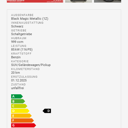
AUSSENFARBE
Black Magic Metallic (1Z)
INNENAUSSTATTUNG
Schwarz
GETRIEBE
Schaltgetriebe
HUBRAUM
999 ccm
LEISTUNG
85 kW (116 PS)
KRAFTSTOFF
Benzin
KATEGORIE
SUV/Geländewagen/Pickup
KILOMETERSTAND
20 km
ERSTZULASSUNG
01.12.2025
ZUSTAND
unfallfrei