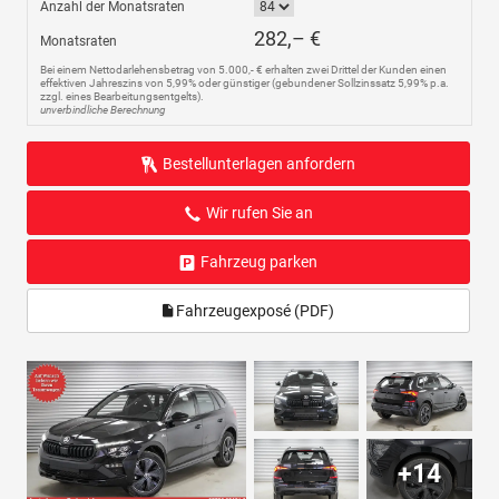
Anzahl der Monatsraten
282,– €
Monatsraten
Bei einem Nettodarlehensbetrag von 5.000,- € erhalten zwei Drittel der Kunden einen
effektiven Jahreszins von 5,99% oder günstiger (gebundener Sollzinssatz 5,99% p.a.
zzgl. eines Bearbeitungsentgelts).
unverbindliche Berechnung
Bestellunterlagen anfordern
Wir rufen Sie an
Fahrzeug parken
Fahrzeugexposé (PDF)
+14