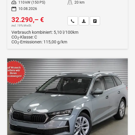
Leistung
110 kW (150 PS)
Kilometerstand
20 km
10.08.2026
32.290,– €
Wir rufen Sie an
Fahrzeugexposé (PDF)
Fahrzeug parken
incl. 19% MwSt.
Verbrauch kombiniert:
5,10 l/100km
CO
-Klasse:
C
2
CO
-Emissionen:
115,00 g/km
2