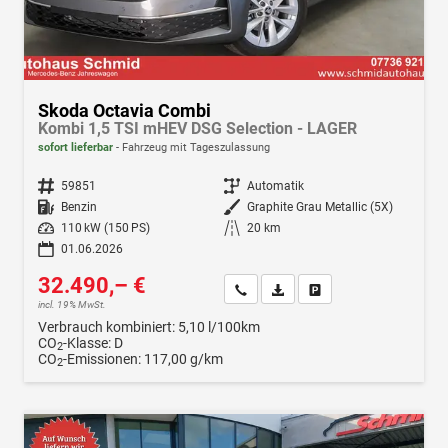
Skoda Octavia Combi
Kombi 1,5 TSI mHEV DSG Selection - LAGER
sofort lieferbar
Fahrzeug mit Tageszulassung
Fahrzeugnr.
59851
Getriebe
Automatik
Kraftstoff
Benzin
Außenfarbe
Graphite Grau Metallic (5X)
Leistung
110 kW (150 PS)
Kilometerstand
20 km
01.06.2026
32.490,– €
Wir rufen Sie an
Fahrzeugexposé (PDF)
Fahrzeug parken
incl. 19% MwSt.
Verbrauch kombiniert:
5,10 l/100km
CO
-Klasse:
D
2
CO
-Emissionen:
117,00 g/km
2