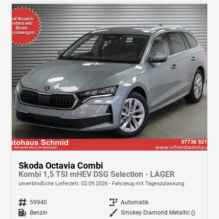
Skoda Octavia Combi
Kombi 1,5 TSI mHEV DSG Selection - LAGER
unverbindliche Lieferzeit:
03.09.2026
Fahrzeug mit Tageszulassung
Fahrzeugnr.
59940
Getriebe
Automatik
Kraftstoff
Benzin
Außenfarbe
Smokey Diamond Metallic ()