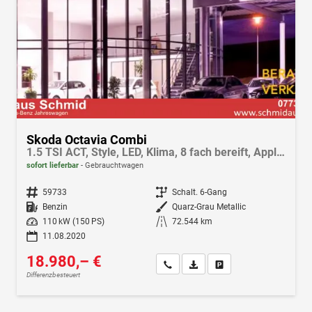
Skoda Octavia Combi
1.5 TSI ACT, Style, LED, Klima, 8 fach bereift, Apple CarPlay, Android Auto, PDC hinten,
sofort lieferbar
Gebrauchtwagen
Fahrzeugnr.
59733
Getriebe
Schalt. 6-Gang
Kraftstoff
Benzin
Außenfarbe
Quarz-Grau Metallic
Leistung
110 kW (150 PS)
Kilometerstand
72.544 km
11.08.2020
18.980,– €
Wir rufen Sie an
Fahrzeugexposé (PDF)
Fahrzeug parken
Differenzbesteuert