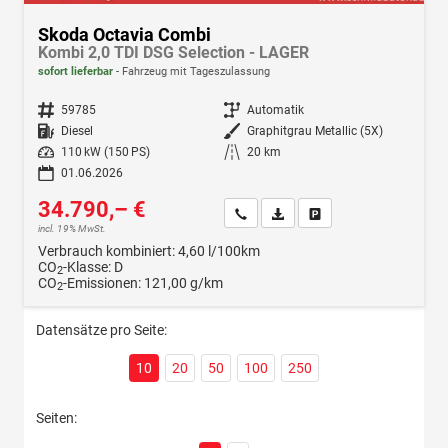
Skoda Octavia Combi
Kombi 2,0 TDI DSG Selection - LAGER
sofort lieferbar
Fahrzeug mit Tageszulassung
Fahrzeugnr.
59785
Getriebe
Automatik
Kraftstoff
Diesel
Außenfarbe
Graphitgrau Metallic (5X)
Leistung
110 kW (150 PS)
Kilometerstand
20 km
01.06.2026
34.790,– €
Wir rufen Sie an
Fahrzeugexposé (PDF)
Fahrzeug parken
incl. 19% MwSt.
Verbrauch kombiniert:
4,60 l/100km
CO
-Klasse:
D
2
CO
-Emissionen:
121,00 g/km
2
Datensätze pro Seite:
10
20
50
100
250
Seiten: