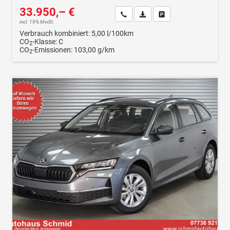
33.950,– €
Wir rufen Sie an
Fahrzeugexposé (PDF)
Fahrzeug parken
incl. 19% MwSt.
Verbrauch kombiniert:
5,00 l/100km
CO
-Klasse:
C
2
CO
-Emissionen:
103,00 g/km
2