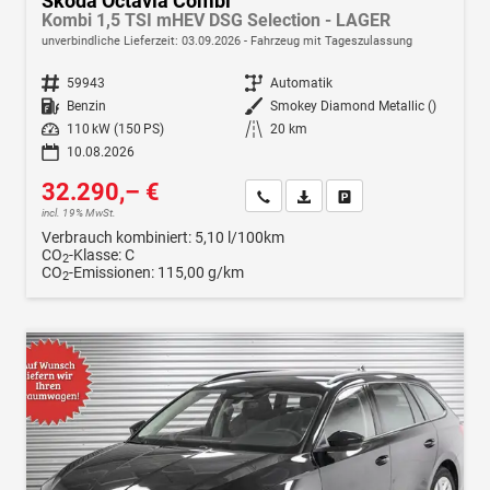
Skoda Octavia Combi
Kombi 1,5 TSI mHEV DSG Selection - LAGER
unverbindliche Lieferzeit:
03.09.2026
Fahrzeug mit Tageszulassung
Fahrzeugnr.
59943
Getriebe
Automatik
Kraftstoff
Benzin
Außenfarbe
Smokey Diamond Metallic ()
Leistung
110 kW (150 PS)
Kilometerstand
20 km
10.08.2026
32.290,– €
Wir rufen Sie an
Fahrzeugexposé (PDF)
Fahrzeug parken
incl. 19% MwSt.
Verbrauch kombiniert:
5,10 l/100km
CO
-Klasse:
C
2
CO
-Emissionen:
115,00 g/km
2