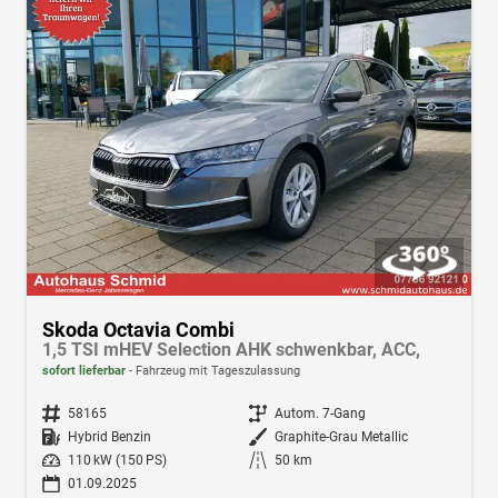
Skoda Octavia Combi
1,5 TSI mHEV Selection AHK schwenkbar, ACC,
sofort lieferbar
Fahrzeug mit Tageszulassung
Fahrzeugnr.
58165
Getriebe
Autom. 7-Gang
Kraftstoff
Hybrid Benzin
Außenfarbe
Graphite-Grau Metallic
Leistung
110 kW (150 PS)
Kilometerstand
50 km
01.09.2025