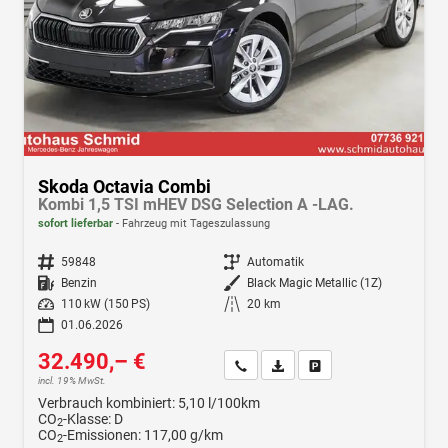
Skoda Octavia Combi
Kombi 1,5 TSI mHEV DSG Selection A -LAG.
sofort lieferbar
Fahrzeug mit Tageszulassung
Fahrzeugnr.
59848
Getriebe
Automatik
Kraftstoff
Benzin
Außenfarbe
Black Magic Metallic (1Z)
Leistung
110 kW (150 PS)
Kilometerstand
20 km
01.06.2026
32.490,– €
Wir rufen Sie an
Fahrzeugexposé (PDF)
Fahrzeug parken
incl. 19% MwSt.
Verbrauch kombiniert:
5,10 l/100km
CO
-Klasse:
D
2
CO
-Emissionen:
117,00 g/km
2