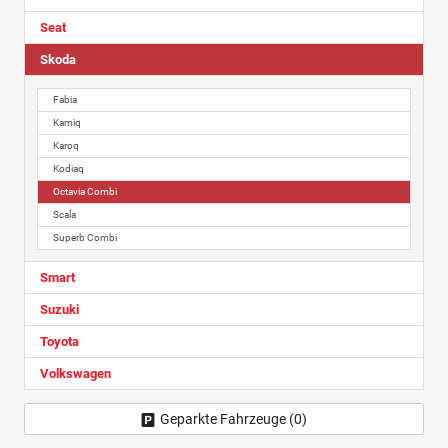
Seat
Skoda
Fabia
Kamiq
Karoq
Kodiaq
Octavia Combi
Scala
Superb Combi
Smart
Suzuki
Toyota
Volkswagen
Geparkte Fahrzeuge (
0
)