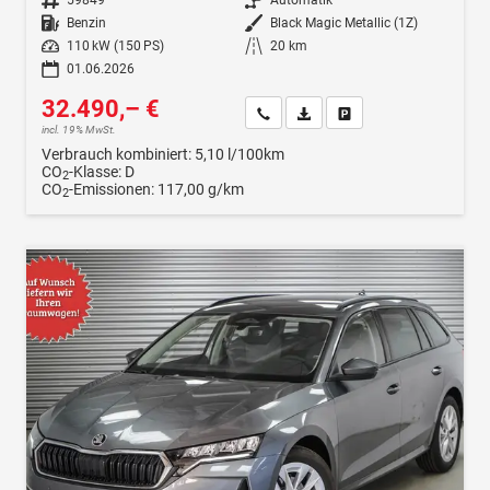
Kraftstoff
Benzin
Außenfarbe
Black Magic Metallic (1Z)
Leistung
110 kW (150 PS)
Kilometerstand
20 km
01.06.2026
32.490,– €
Wir rufen Sie an
Fahrzeugexposé (PDF)
Fahrzeug parken
incl. 19% MwSt.
Verbrauch kombiniert:
5,10 l/100km
CO
-Klasse:
D
2
CO
-Emissionen:
117,00 g/km
2