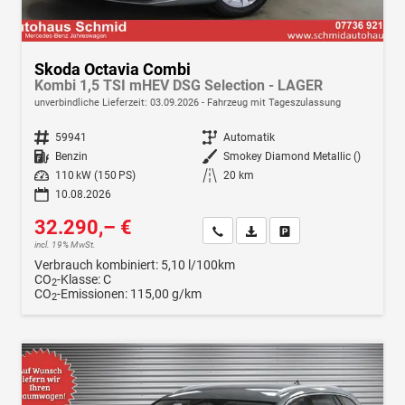
Skoda Octavia Combi
Kombi 1,5 TSI mHEV DSG Selection - LAGER
unverbindliche Lieferzeit:
03.09.2026
Fahrzeug mit Tageszulassung
Fahrzeugnr.
59941
Getriebe
Automatik
Kraftstoff
Benzin
Außenfarbe
Smokey Diamond Metallic ()
Leistung
110 kW (150 PS)
Kilometerstand
20 km
10.08.2026
32.290,– €
Wir rufen Sie an
Fahrzeugexposé (PDF)
Fahrzeug parken
incl. 19% MwSt.
Verbrauch kombiniert:
5,10 l/100km
CO
-Klasse:
C
2
CO
-Emissionen:
115,00 g/km
2