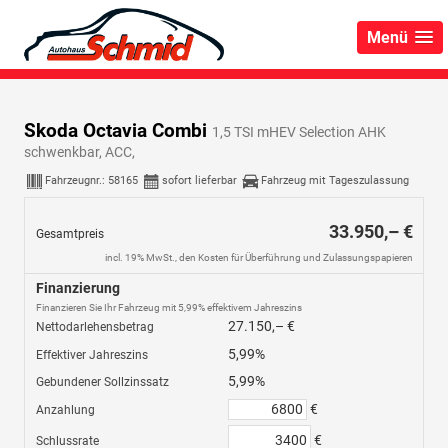
Menü
Skoda Octavia Combi
1,5 TSI mHEV Selection AHK
schwenkbar, ACC,
Fahrzeugnr.:
58165
sofort lieferbar
Fahrzeug mit Tageszulassung
33.950,– €
Gesamtpreis
incl. 19% MwSt., den Kosten für Überführung und Zulassungspapieren
Finanzierung
Finanzieren Sie Ihr Fahrzeug mit 5,99% effektivem Jahreszins
27.150,– €
Nettodarlehensbetrag
5,99%
Effektiver Jahreszins
5,99%
Gebundener Sollzinssatz
€
Anzahlung
€
Schlussrate