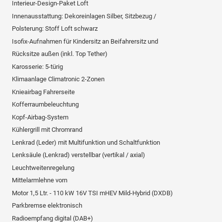
Interieur-Design-Paket Loft
Innenausstattung: Dekoreinlagen Silber, Sitzbezug /
Polsterung: Stoff Loft schwarz
Isofix-Aufnahmen für Kindersitz an Beifahrersitz und
Rücksitze außen (inkl. Top Tether)
Karosserie: 5-türig
Klimaanlage Climatronic 2-Zonen
Knieairbag Fahrerseite
Kofferraumbeleuchtung
Kopf-Airbag-System
Kühlergrill mit Chromrand
Lenkrad (Leder) mit Multifunktion und Schaltfunktion
Lenksäule (Lenkrad) verstellbar (vertikal / axial)
Leuchtweitenregelung
Mittelarmlehne vorn
Motor 1,5 Ltr. - 110 kW 16V TSI mHEV Mild-Hybrid (DXDB)
Parkbremse elektronisch
Radioempfang digital (DAB+)