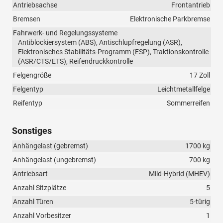
Antriebsachse
Frontantrieb
Bremsen
Elektronische Parkbremse
Fahrwerk- und Regelungssysteme
Antiblockiersystem (ABS), Antischlupfregelung (ASR),
Elektronisches Stabilitäts-Programm (ESP), Traktionskontrolle
(ASR/CTS/ETS), Reifendruckkontrolle
Felgengröße
17 Zoll
Felgentyp
Leichtmetallfelge
Reifentyp
Sommerreifen
Sonstiges
Anhängelast (gebremst)
1700 kg
Anhängelast (ungebremst)
700 kg
Antriebsart
Mild-Hybrid (MHEV)
Anzahl Sitzplätze
5
Anzahl Türen
5-türig
Anzahl Vorbesitzer
1