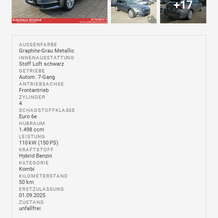
+17
AUSSENFARBE
Graphite-Grau Metallic
INNENAUSSTATTUNG
Stoff Loft schwarz
GETRIEBE
Autom. 7-Gang
ANTRIEBSACHSE
Frontantrieb
ZYLINDER
4
SCHADSTOFFKLASSE
Euro 6e
HUBRAUM
1.498 ccm
LEISTUNG
110 kW (150 PS)
KRAFTSTOFF
Hybrid Benzin
KATEGORIE
Kombi
KILOMETERSTAND
50 km
ERSTZULASSUNG
01.09.2025
ZUSTAND
unfallfrei