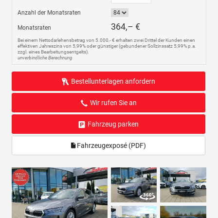
Anzahl der Monatsraten
364,– €
Monatsraten
Bei einem Nettodarlehensbetrag von 5.000,- € erhalten zwei Drittel der Kunden einen
effektiven Jahreszins von 5,99% oder günstiger (gebundener Sollzinssatz 5,99% p.a.
zzgl. eines Bearbeitungsentgelts).
unverbindliche Berechnung
Bestellunterlagen anfordern
Wir rufen Sie an
Fahrzeug parken
Fahrzeugexposé (PDF)