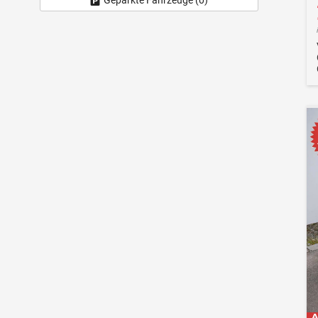
Geparkte Fahrzeuge (
0
)