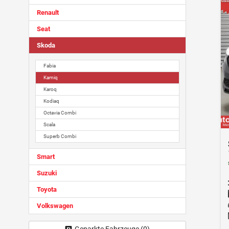
Renault
Seat
Skoda
Fabia
Kamiq
Karoq
Kodiaq
Octavia Combi
Scala
Superb Combi
Smart
Suzuki
Toyota
Volkswagen