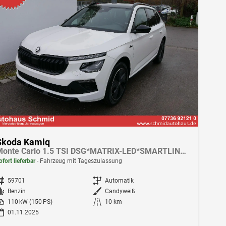
Skoda Kamiq
Monte Carlo 1.5 TSI DSG*MATRIX-LED*SMARTLINK*PDC-HI*TEMPOMAT*SHZ*17-ZOLL
ofort lieferbar
Fahrzeug mit Tageszulassung
ahrzeugnr.
59701
Getriebe
Automatik
Kraftstoff
Benzin
Außenfarbe
Candyweiß
istung
110 kW (150 PS)
Kilometerstand
10 km
01.11.2025