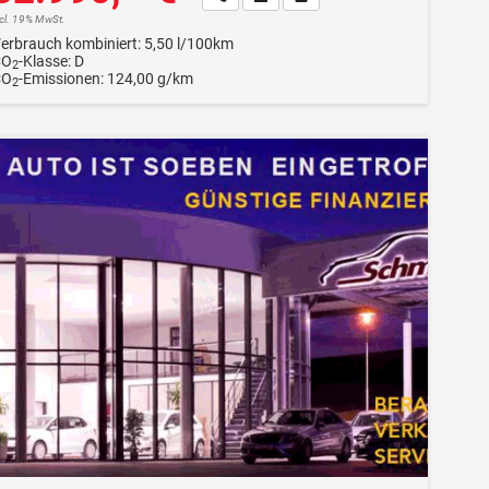
ncl. 19% MwSt.
erbrauch kombiniert:
5,50 l/100km
CO
-Klasse:
D
2
CO
-Emissionen:
124,00 g/km
2