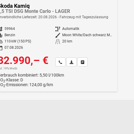
Skoda Kamiq
,5 TSI DSG Monte Carlo - LAGER
nverbindliche Lieferzeit:
20.08.2026
Fahrzeug mit Tageszulassung
ahrzeugnr.
59964
Getriebe
Automatik
Kraftstoff
Benzin
Außenfarbe
Moon White/Dach schwarz Metallic (2Y1Z)
istung
110 kW (150 PS)
Kilometerstand
20 km
07.08.2026
32.990,– €
Wir rufen Sie an
Fahrzeugexposé (PDF)
Fahrzeug parken
ncl. 19% MwSt.
erbrauch kombiniert:
5,50 l/100km
CO
-Klasse:
D
2
CO
-Emissionen:
124,00 g/km
2