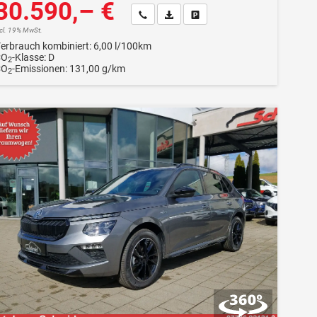
30.590,– €
Wir rufen Sie an
Fahrzeugexposé (PDF)
Fahrzeug parken
ncl. 19% MwSt.
erbrauch kombiniert:
6,00 l/100km
CO
-Klasse:
D
2
CO
-Emissionen:
131,00 g/km
2