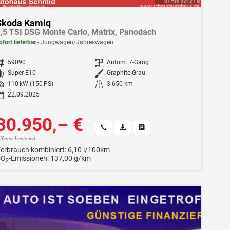
Skoda Kamiq
,5 TSI DSG Monte Carlo, Matrix, Panodach
ofort lieferbar
Jungwagen/Jahreswagen
ahrzeugnr.
59090
Getriebe
Autom. 7-Gang
Kraftstoff
Super E10
Außenfarbe
Graphite-Grau
istung
110 kW (150 PS)
Kilometerstand
3.650 km
22.09.2025
30.950,– €
Wir rufen Sie an
Fahrzeugexposé (PDF)
Fahrzeug parken
ifferenzbesteuert
erbrauch kombiniert:
6,10 l/100km
CO
-Emissionen:
137,00 g/km
2