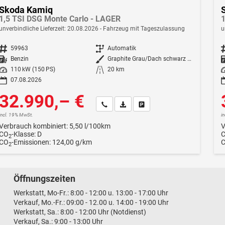
Skoda Kamiq
1,5 TSI DSG Monte Carlo - LAGER
1
unverbindliche Lieferzeit:
20.08.2026
Fahrzeug mit Tageszulassung
u
Fahrzeugnr.
59963
Getriebe
Automatik
F
Kraftstoff
Benzin
Außenfarbe
Graphite Grau/Dach schwarz Metallic (5X1Z)
Leistung
110 kW (150 PS)
Kilometerstand
20 km
Le
07.08.2026
32.990,– €
Wir rufen Sie an
Fahrzeugexposé (PDF)
Fahrzeug parken
incl. 19% MwSt.
i
Verbrauch kombiniert:
5,50 l/100km
V
CO
-Klasse:
D
2
CO
-Emissionen:
124,00 g/km
2
Öffnungszeiten
Werkstatt, Mo-Fr.: 8:00 - 12:00 u. 13:00 - 17:00 Uhr
Verkauf, Mo.-Fr.: 09:00 - 12.00 u. 14:00 - 19:00 Uhr
Werkstatt, Sa.: 8:00 - 12:00 Uhr (Notdienst)
Verkauf, Sa.: 9:00 - 13:00 Uhr