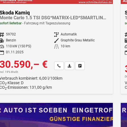
Skoda Kamiq
Monte Carlo 1.5 TSI DSG*MATRIX-LED*SMARTLINK*PDC-HI*TEMPOMAT*SHZ*17-ZOLL
1
sofort lieferbar
Fahrzeug mit Tageszulassung
s
Fahrzeugnr.
59702
Getriebe
Automatik
F
Kraftstoff
Benzin
Außenfarbe
Graphite Grau Metallic
Leistung
110 kW (150 PS)
Kilometerstand
10 km
Le
01.11.2025
30.590,– €
Wir rufen Sie an
Fahrzeugexposé (PDF)
Fahrzeug parken
incl. 19% MwSt.
D
Verbrauch kombiniert:
6,00 l/100km
CO
-Klasse:
D
V
2
CO
-Emissionen:
131,00 g/km
2