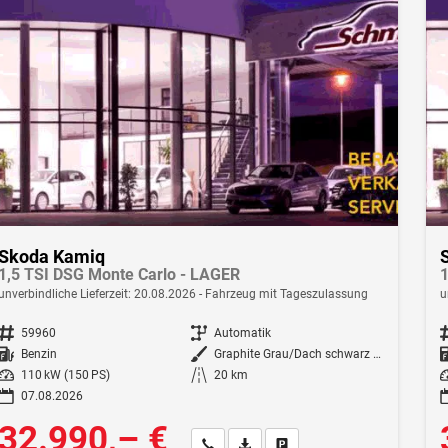
Skoda Kamiq
1,5 TSI DSG Monte Carlo - LAGER
1
unverbindliche Lieferzeit:
20.08.2026
Fahrzeug mit Tageszulassung
u
Fahrzeugnr.
59960
Getriebe
Automatik
F
Kraftstoff
Benzin
Außenfarbe
Graphite Grau/Dach schwarz Metallic (5X1Z)
Leistung
110 kW (150 PS)
Kilometerstand
20 km
Le
07.08.2026
32.990,– €
Wir rufen Sie an
Fahrzeugexposé (PDF)
Fahrzeug parken