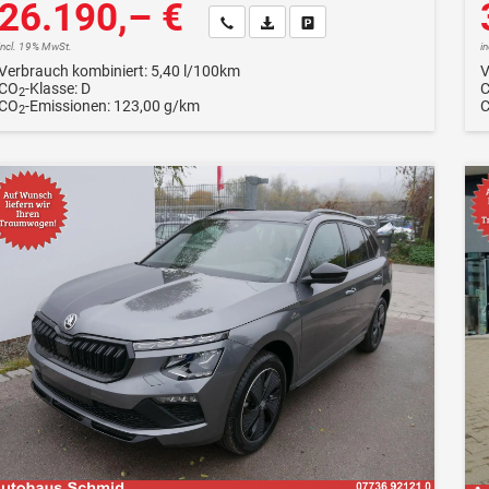
26.190,– €
Wir rufen Sie an
Fahrzeugexposé (PDF)
Fahrzeug parken
incl. 19% MwSt.
i
Verbrauch kombiniert:
5,40 l/100km
V
CO
-Klasse:
D
2
CO
-Emissionen:
123,00 g/km
2