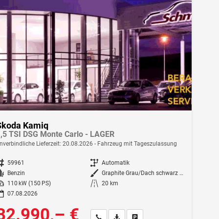
Skoda Kamiq
,5 TSI DSG Monte Carlo - LAGER
nverbindliche Lieferzeit:
20.08.2026
Fahrzeug mit Tageszulassung
ahrzeugnr.
59961
Getriebe
Automatik
Kraftstoff
Benzin
Außenfarbe
Graphite Grau/Dach schwarz Metallic (5X1Z)
istung
110 kW (150 PS)
Kilometerstand
20 km
07.08.2026
32.990,– €
Wir rufen Sie an
Fahrzeugexposé (PDF)
Fahrzeug parken