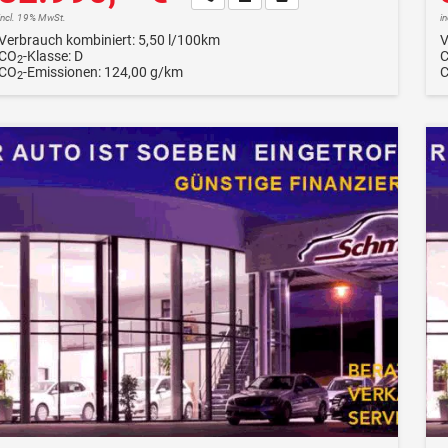
incl. 19% MwSt.
i
Verbrauch kombiniert:
5,50 l/100km
V
CO
-Klasse:
D
2
CO
-Emissionen:
124,00 g/km
2