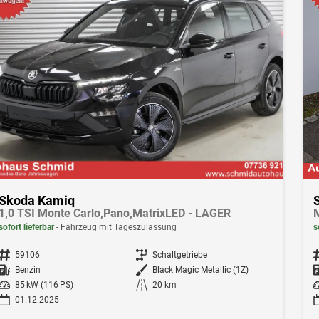
Skoda Kamiq
1,0 TSI Monte Carlo,Pano,MatrixLED - LAGER
sofort lieferbar
Fahrzeug mit Tageszulassung
s
Fahrzeugnr.
59106
Getriebe
Schaltgetriebe
F
Kraftstoff
Benzin
Außenfarbe
Black Magic Metallic (1Z)
Leistung
85 kW (116 PS)
Kilometerstand
20 km
Le
01.12.2025