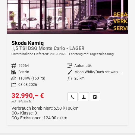
Skoda Kamiq
1,5 TSI DSG Monte Carlo - LAGER
unverbindliche Lieferzeit:
20.08.2026
Fahrzeug mit Tageszulassung
Fahrzeugnr.
59964
Getriebe
Automatik
Kraftstoff
Benzin
Außenfarbe
Moon White/Dach schwarz Metallic (2Y1Z)
Leistung
110 kW (150 PS)
Kilometerstand
20 km
08.08.2026
32.990,– €
Wir rufen Sie an
Fahrzeugexposé (PDF)
Fahrzeug parken
incl. 19% MwSt.
Verbrauch kombiniert:
5,50 l/100km
CO
-Klasse:
D
2
CO
-Emissionen:
124,00 g/km
2