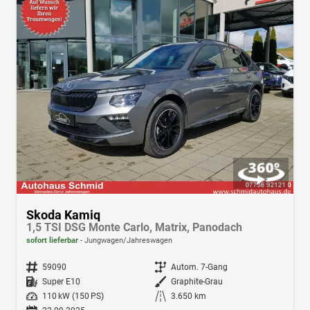
Skoda Kamiq
1,5 TSI DSG Monte Carlo, Matrix, Panodach
sofort lieferbar
Jungwagen/Jahreswagen
Fahrzeugnr.
59090
Getriebe
Autom. 7-Gang
Kraftstoff
Super E10
Außenfarbe
Graphite-Grau
Leistung
110 kW (150 PS)
Kilometerstand
3.650 km