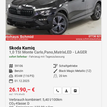
Skoda Kamiq
1,0 TSI Monte Carlo,Pano,MatrixLED - LAGER
sofort lieferbar
Fahrzeug mit Tageszulassung
Fahrzeugnr.
59106
Getriebe
Schaltgetriebe
Kraftstoff
Benzin
Außenfarbe
Black Magic Metallic (1Z)
Leistung
85 kW (116 PS)
Kilometerstand
20 km
01.12.2025
26.190,– €
Wir rufen Sie an
Fahrzeugexposé (PDF)
Fahrzeug parken
incl. 19% MwSt.
Verbrauch kombiniert:
5,40 l/100km
CO
-Klasse:
D
2