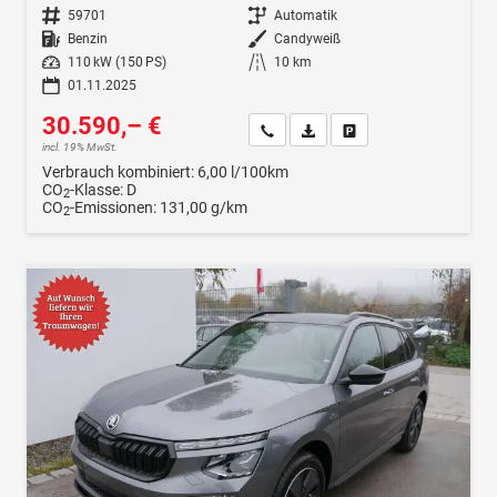
Fahrzeugnr.
59701
Getriebe
Automatik
Kraftstoff
Benzin
Außenfarbe
Candyweiß
Leistung
110 kW (150 PS)
Kilometerstand
10 km
01.11.2025
30.590,– €
Wir rufen Sie an
Fahrzeugexposé (PDF)
Fahrzeug parken
incl. 19% MwSt.
Verbrauch kombiniert:
6,00 l/100km
CO
-Klasse:
D
2
CO
-Emissionen:
131,00 g/km
2