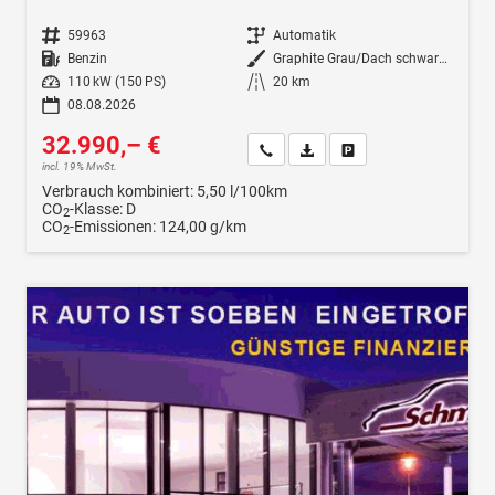
Fahrzeugnr.
59963
Getriebe
Automatik
Kraftstoff
Benzin
Außenfarbe
Graphite Grau/Dach schwarz Metallic (5X1Z)
Leistung
110 kW (150 PS)
Kilometerstand
20 km
08.08.2026
32.990,– €
Wir rufen Sie an
Fahrzeugexposé (PDF)
Fahrzeug parken
incl. 19% MwSt.
Verbrauch kombiniert:
5,50 l/100km
CO
-Klasse:
D
2
CO
-Emissionen:
124,00 g/km
2