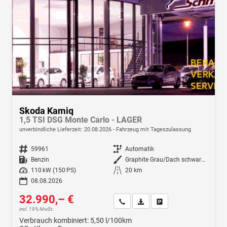
Skoda Kamiq
1,5 TSI DSG Monte Carlo - LAGER
unverbindliche Lieferzeit:
20.08.2026
Fahrzeug mit Tageszulassung
Fahrzeugnr.
59961
Getriebe
Automatik
Kraftstoff
Benzin
Außenfarbe
Graphite Grau/Dach schwarz Metallic (5X1Z)
Leistung
110 kW (150 PS)
Kilometerstand
20 km
08.08.2026
32.990,– €
Wir rufen Sie an
Fahrzeugexposé (PDF)
Fahrzeug parken
incl. 19% MwSt.
Verbrauch kombiniert:
5,50 l/100km