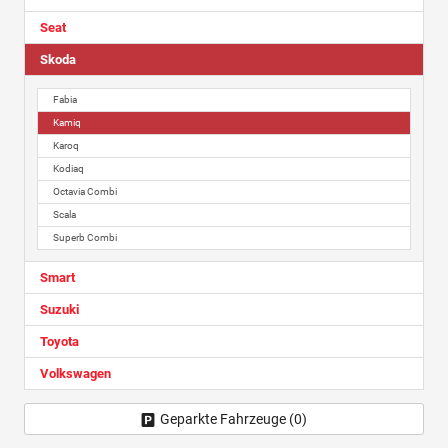
Seat
Skoda
Fabia
Kamiq
Karoq
Kodiaq
Octavia Combi
Scala
Superb Combi
Smart
Suzuki
Toyota
Volkswagen
Geparkte Fahrzeuge (
0
)