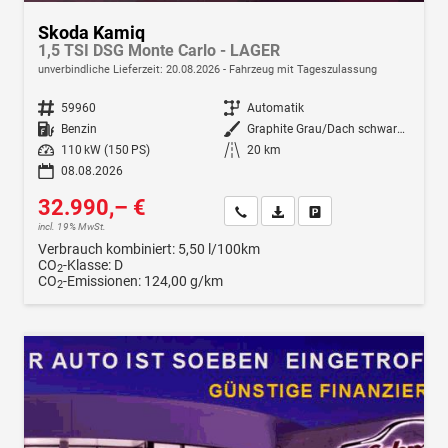
Skoda Kamiq
1,5 TSI DSG Monte Carlo - LAGER
unverbindliche Lieferzeit:
20.08.2026
Fahrzeug mit Tageszulassung
Fahrzeugnr.
59960
Getriebe
Automatik
Kraftstoff
Benzin
Außenfarbe
Graphite Grau/Dach schwarz Metallic (5X1Z)
Leistung
110 kW (150 PS)
Kilometerstand
20 km
08.08.2026
32.990,– €
Wir rufen Sie an
Fahrzeugexposé (PDF)
Fahrzeug parken
incl. 19% MwSt.
Verbrauch kombiniert:
5,50 l/100km
CO
-Klasse:
D
2
CO
-Emissionen:
124,00 g/km
2