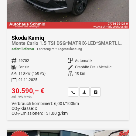
Skoda Kamiq
Monte Carlo 1.5 TSI DSG*MATRIX-LED*SMARTLINK*PDC-HI*TEMPOMAT*SHZ*17-ZOLL
sofort lieferbar
Fahrzeug mit Tageszulassung
Fahrzeugnr.
59702
Getriebe
Automatik
Kraftstoff
Benzin
Außenfarbe
Graphite Grau Metallic
Leistung
110 kW (150 PS)
Kilometerstand
10 km
01.11.2025
30.590,– €
Wir rufen Sie an
Fahrzeugexposé (PDF)
Fahrzeug parken
incl. 19% MwSt.
Verbrauch kombiniert:
6,00 l/100km
CO
-Klasse:
D
2
CO
-Emissionen:
131,00 g/km
2