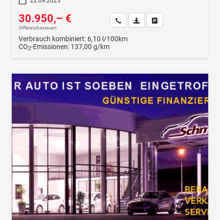
22.09.2025
30.950,– €
Wir rufen Sie an
Fahrzeugexposé (PDF)
Fahrzeug parken
Differenzbesteuert
Verbrauch kombiniert:
6,10 l/100km
CO
-Emissionen:
137,00 g/km
2