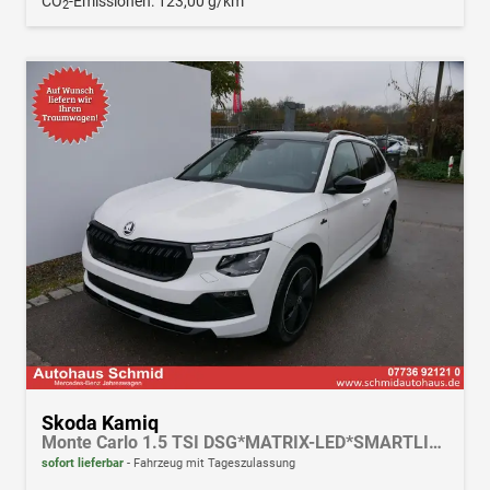
CO
-Emissionen:
123,00 g/km
2
Skoda Kamiq
Monte Carlo 1.5 TSI DSG*MATRIX-LED*SMARTLINK*PDC-HI*TEMPOMAT*SHZ*17-ZOLL
sofort lieferbar
Fahrzeug mit Tageszulassung