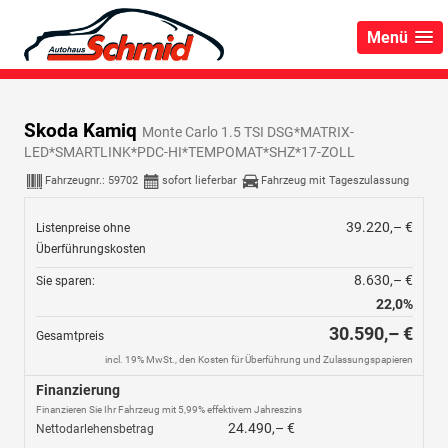
Menü
Skoda Kamiq
Monte Carlo 1.5 TSI DSG*MATRIX-
LED*SMARTLINK*PDC-HI*TEMPOMAT*SHZ*17-ZOLL
Fahrzeugnr.:
59702
sofort lieferbar
Fahrzeug mit Tageszulassung
39.220,– €
Listenpreise ohne
Überführungskosten
8.630,– €
Sie sparen:
22,0%
30.590,– €
Gesamtpreis
incl. 19% MwSt., den Kosten für Überführung und Zulassungspapieren
Finanzierung
Finanzieren Sie Ihr Fahrzeug mit 5,99% effektivem Jahreszins
24.490,– €
Nettodarlehensbetrag