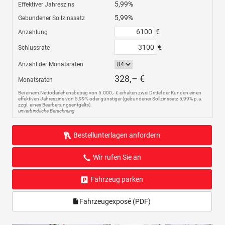
5,99%
Effektiver Jahreszins
5,99%
Gebundener Sollzinssatz
€
Anzahlung
€
Schlussrate
Anzahl der Monatsraten
328,– €
Monatsraten
Bei einem Nettodarlehensbetrag von 5.000,- € erhalten zwei Drittel der Kunden einen
effektiven Jahreszins von 5,99% oder günstiger (gebundener Sollzinssatz 5,99% p.a.
zzgl. eines Bearbeitungsentgelts).
unverbindliche Berechnung
Bestellunterlagen anfordern
Wir rufen Sie an
Fahrzeug parken
Fahrzeugexposé (PDF)