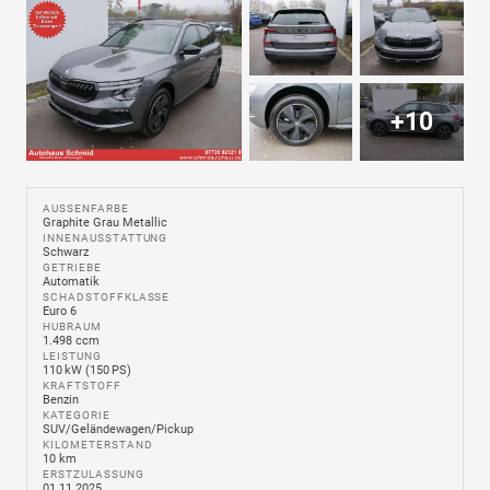
+10
AUSSENFARBE
Graphite Grau Metallic
INNENAUSSTATTUNG
Schwarz
GETRIEBE
Automatik
SCHADSTOFFKLASSE
Euro 6
HUBRAUM
1.498 ccm
LEISTUNG
110 kW (150 PS)
KRAFTSTOFF
Benzin
KATEGORIE
SUV/Geländewagen/Pickup
KILOMETERSTAND
10 km
ERSTZULASSUNG
01.11.2025