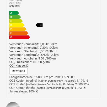
ZUSTAND
unfallfrei
Verbrauch kombiniert:
6,00 l/100km
Verbrauch Innenstadt:
7,20 l/100km
Verbrauch Stadtrand:
5,00 l/100km
Verbrauch Landstraße:
5,90 l/100km
Verbrauch Autobahn:
5,50 l/100km
CO
-Emissionen:
131,00 g/km
2
CO
-Klasse:
D
2
Download
Energiekosten bei 15.000 km pro Jahr:
1.569,60 €
CO2 Kosten (niedrig)
:
1.179,- €
(Kosten Durchschnitt 10 Jahre)
CO2 Kosten (mittel)
:
2.800,12 €
(Kosten Durchschnitt 10 Jahre)
CO2 Kosten (hoch)
:
4.323,- €
(Kosten Durchschnitt 10 Jahre)
Jahressteuer:
105,- €