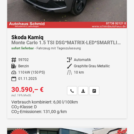
Skoda Kamiq
Monte Carlo 1.5 TSI DSG*MATRIX-LED*SMARTLINK*PDC-HI*TEMPOMAT*SHZ*17-ZOLL
sofort lieferbar
Fahrzeug mit Tageszulassung
Fahrzeugnr.
59702
Getriebe
Automatik
Kraftstoff
Benzin
Außenfarbe
Graphite Grau Metallic
Leistung
110 kW (150 PS)
Kilometerstand
10 km
01.11.2025
30.590,– €
Wir rufen Sie an
Fahrzeugexposé (PDF)
Fahrzeug parken
incl. 19% MwSt.
Verbrauch kombiniert:
6,00 l/100km
CO
-Klasse:
D
2
CO
-Emissionen:
131,00 g/km
2