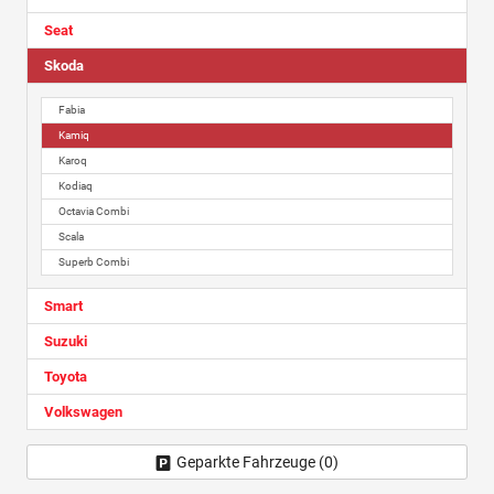
Seat
Skoda
Fabia
Kamiq
Karoq
Kodiaq
Octavia Combi
Scala
Superb Combi
Smart
Suzuki
Toyota
Volkswagen
Geparkte Fahrzeuge (
0
)