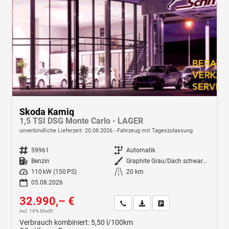
Skoda Kamiq
1,5 TSI DSG Monte Carlo - LAGER
unverbindliche Lieferzeit:
20.08.2026
Fahrzeug mit Tageszulassung
Fahrzeugnr.
59961
Getriebe
Automatik
Kraftstoff
Benzin
Außenfarbe
Graphite Grau/Dach schwarz Metallic (5X1Z)
Leistung
110 kW (150 PS)
Kilometerstand
20 km
05.08.2026
32.990,– €
Wir rufen Sie an
Fahrzeugexposé (PDF)
Fahrzeug parken
incl. 19% MwSt.
Verbrauch kombiniert:
5,50 l/100km