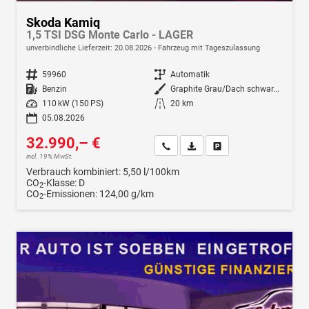
Skoda Kamiq
1,5 TSI DSG Monte Carlo - LAGER
unverbindliche Lieferzeit:
20.08.2026
Fahrzeug mit Tageszulassung
Fahrzeugnr.
59960
Getriebe
Automatik
Kraftstoff
Benzin
Außenfarbe
Graphite Grau/Dach schwarz Metallic (5X1Z)
Leistung
110 kW (150 PS)
Kilometerstand
20 km
05.08.2026
32.990,– €
Wir rufen Sie an
Fahrzeugexposé (PDF)
Fahrzeug parken
incl. 19% MwSt.
Verbrauch kombiniert:
5,50 l/100km
CO
-Klasse:
D
2
CO
-Emissionen:
124,00 g/km
2