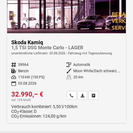
Skoda Kamiq
1,5 TSI DSG Monte Carlo - LAGER
unverbindliche Lieferzeit:
20.08.2026
Fahrzeug mit Tageszulassung
Fahrzeugnr.
59964
Getriebe
Automatik
Kraftstoff
Benzin
Außenfarbe
Moon White/Dach schwarz Metallic (2Y1Z)
Leistung
110 kW (150 PS)
Kilometerstand
20 km
05.08.2026
32.990,– €
Wir rufen Sie an
Fahrzeugexposé (PDF)
Fahrzeug parken
incl. 19% MwSt.
Verbrauch kombiniert:
5,50 l/100km
CO
-Klasse:
D
2
CO
-Emissionen:
124,00 g/km
2