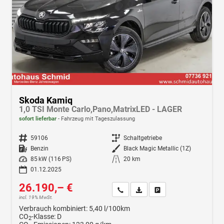
Skoda Kamiq
1,0 TSI Monte Carlo,Pano,MatrixLED - LAGER
sofort lieferbar
Fahrzeug mit Tageszulassung
Fahrzeugnr.
59106
Getriebe
Schaltgetriebe
Kraftstoff
Benzin
Außenfarbe
Black Magic Metallic (1Z)
Leistung
85 kW (116 PS)
Kilometerstand
20 km
01.12.2025
26.190,– €
Wir rufen Sie an
Fahrzeugexposé (PDF)
Fahrzeug parken
incl. 19% MwSt.
Verbrauch kombiniert:
5,40 l/100km
CO
-Klasse:
D
2