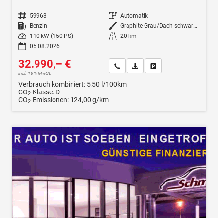
Fahrzeugnr.
59963
Getriebe
Automatik
Kraftstoff
Benzin
Außenfarbe
Graphite Grau/Dach schwarz Metallic (5X1Z)
Leistung
110 kW (150 PS)
Kilometerstand
20 km
05.08.2026
32.990,– €
Wir rufen Sie an
Fahrzeugexposé (PDF)
Fahrzeug parken
incl. 19% MwSt.
Verbrauch kombiniert:
5,50 l/100km
CO
-Klasse:
D
2
CO
-Emissionen:
124,00 g/km
2