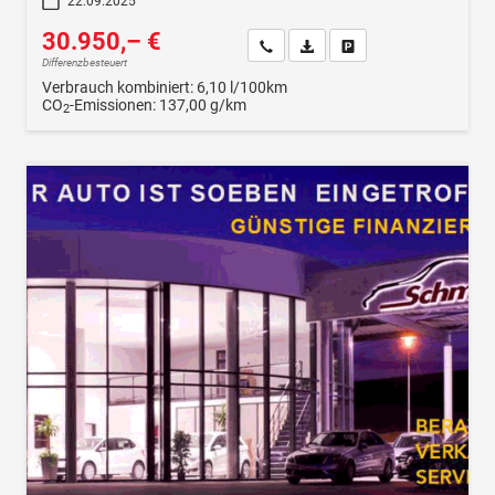
22.09.2025
30.950,– €
Wir rufen Sie an
Fahrzeugexposé (PDF)
Fahrzeug parken
Differenzbesteuert
Verbrauch kombiniert:
6,10 l/100km
CO
-Emissionen:
137,00 g/km
2