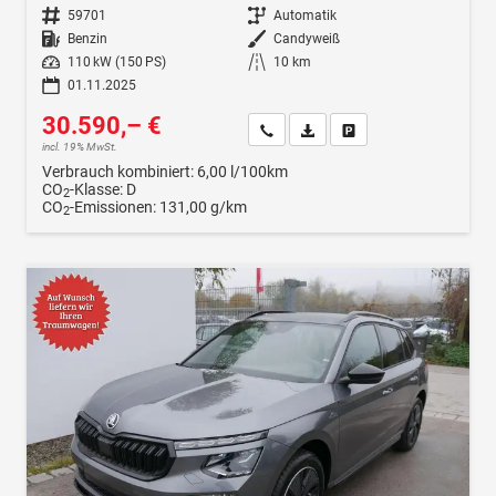
Fahrzeugnr.
59701
Getriebe
Automatik
Kraftstoff
Benzin
Außenfarbe
Candyweiß
Leistung
110 kW (150 PS)
Kilometerstand
10 km
01.11.2025
30.590,– €
Wir rufen Sie an
Fahrzeugexposé (PDF)
Fahrzeug parken
incl. 19% MwSt.
Verbrauch kombiniert:
6,00 l/100km
CO
-Klasse:
D
2
CO
-Emissionen:
131,00 g/km
2