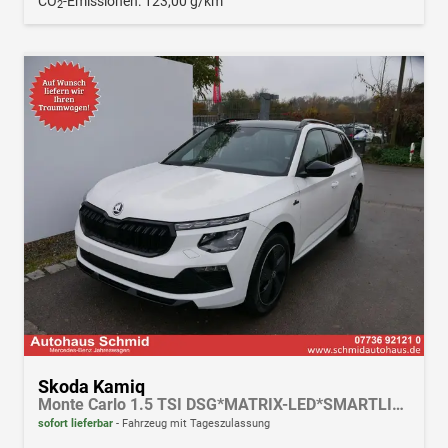
CO
-Emissionen:
123,00 g/km
2
Skoda Kamiq
Monte Carlo 1.5 TSI DSG*MATRIX-LED*SMARTLINK*PDC-HI*TEMPOMAT*SHZ*17-ZOLL
sofort lieferbar
Fahrzeug mit Tageszulassung