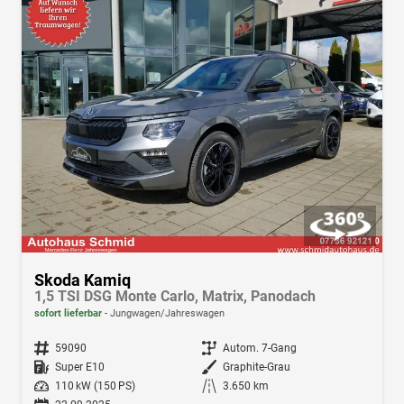
Skoda Kamiq
1,5 TSI DSG Monte Carlo, Matrix, Panodach
sofort lieferbar
Jungwagen/Jahreswagen
Fahrzeugnr.
59090
Getriebe
Autom. 7-Gang
Kraftstoff
Super E10
Außenfarbe
Graphite-Grau
Leistung
110 kW (150 PS)
Kilometerstand
3.650 km