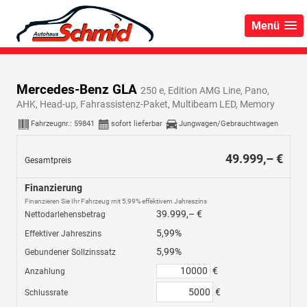
Menü
Mercedes-Benz GLA
250 e, Edition AMG Line, Pano,
AHK, Head-up, Fahrassistenz-Paket, Multibeam LED, Memory
Fahrzeugnr.:
59841
sofort lieferbar
Jungwagen/Gebrauchtwagen
49.999,– €
Gesamtpreis
Finanzierung
Finanzieren Sie Ihr Fahrzeug mit 5,99% effektivem Jahreszins
39.999,– €
Nettodarlehensbetrag
5,99%
Effektiver Jahreszins
5,99%
Gebundener Sollzinssatz
€
Anzahlung
€
Schlussrate