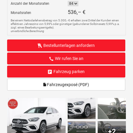
Anzahl der Monatsraten
536,– €
Monatsraten
Bei einem Nettodarlehensbetrag von 5.000,- € erhalten zwei Drittel der Kunden einen
effektiven Jahreszins von 5,99% oder günstiger (gebundener Sollzinssatz 5,99% p.a.
zzgl. eines Bearbeitungsentgelts).
unverbindliche Berechnung
Bestellunterlagen anfordern
Wir rufen Sie an
Fahrzeug parken
Fahrzeugexposé (PDF)
+2