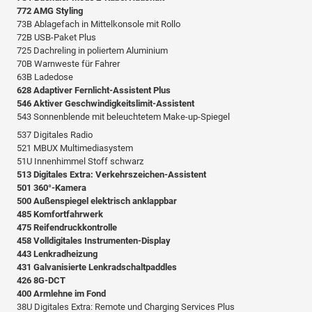
772 AMG Styling
73B Ablagefach in Mittelkonsole mit Rollo
72B USB-Paket Plus
725 Dachreling in poliertem Aluminium
70B Warnweste für Fahrer
63B Ladedose
628 Adaptiver Fernlicht-Assistent Plus
546 Aktiver Geschwindigkeitslimit-Assistent
543 Sonnenblende mit beleuchtetem Make-up-Spiegel
537 Digitales Radio
521 MBUX Multimediasystem
51U Innenhimmel Stoff schwarz
513 Digitales Extra: Verkehrszeichen-Assistent
501 360°-Kamera
500 Außenspiegel elektrisch anklappbar
485 Komfortfahrwerk
475 Reifendruckkontrolle
458 Volldigitales Instrumenten-Display
443 Lenkradheizung
431 Galvanisierte Lenkradschaltpaddles
426 8G-DCT
400 Armlehne im Fond
38U Digitales Extra: Remote und Charging Services Plus