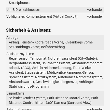
Smartphones
Uhr & Drehzahlmesser
vorhanden
Volldigitales Kombiinstrument (Virtual Cockpit)
vorhanden
Sicherheit & Assistenz
Airbags
Airbag, Fenster-/Kopfairbags Vorne, Knieairbags Vorne,
Seitenairbags Vorne, Beifahrerairbag
Assistenzsysteme
Regensensor, Tempomat, Notbremsassistent (City-Safety),
Berganfahrassistent, Spurhalteassistent, Abstandstempomat
adaptiv (ACC), Verkehrzeichenerkennung, Toter-Winkel-
Assistent, Stauassistent, Müdigkeitserkennungs-Sensor,
Sprachassistent, Notrufsystem, Autonomes Notbremssystem,
Abstandswarner, Geschwindigkeitsbegrenzer, Anhänger-
Stabilisierungs-Programm
Einparkhilfe
Selbstlenkendes System, Park Distance Control vorne, Park
Distance Control hinten, 360°-Kamera (Surround View)
Fahrprofilauswahl
vorhanden