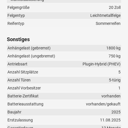
Felgengröße
20 Zoll
Felgentyp
Leichtmetallfelge
Reifentyp
Sommerreifen
Sonstiges
Anhängelast (gebremst)
1800 kg
Anhängelast (ungebremst)
750 kg
Antriebsart
Plugin-Hybrid (PHEV)
Anzahl Sitzplätze
5
Anzahl Türen
5-türig
Anzahl Vorbesitzer
1
Batterie-Zertifikat
vorhanden
Batterieausstattung
vorhanden/gekauft
Baujahr
2025
Erstzulassung
11.08.2025
Garantiedauer
12 Monate