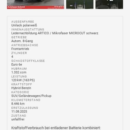
AUSSENFARBE
Unilack polarweiß
INNENAUSSTATTUNG
Ledernachbildung ARTICO / Mikrofaser MICROCUT schwarz
GETRIEBE
Autom. 8-Gang
ANTRIEBSACHSE
Frontantrieb
ZYLINDER
4
SCHADSTOFFKLASSE
Euro 6e
HUBRAUM
1.332 ccm
LEISTUNG
120 kW (163 PS)
KRAFTSTOFF
Hybrid Benzin
KATEGORIE
SUV/Geländewagen/Pickup
KILOMETERSTAND
8.446 km
ERSTZULASSUNG
11.08.2025
ZUSTAND
unfallfrei
Kraftstoffverbrauch bei entladener Batterie kombiniert: