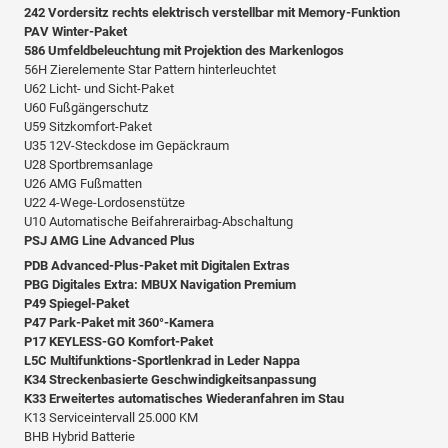
242 Vordersitz rechts elektrisch verstellbar mit Memory-Funktion
PAV Winter-Paket
586 Umfeldbeleuchtung mit Projektion des Markenlogos
56H Zierelemente Star Pattern hinterleuchtet
U62 Licht- und Sicht-Paket
U60 Fußgängerschutz
U59 Sitzkomfort-Paket
U35 12V-Steckdose im Gepäckraum
U28 Sportbremsanlage
U26 AMG Fußmatten
U22 4-Wege-Lordosenstütze
U10 Automatische Beifahrerairbag-Abschaltung
PSJ AMG Line Advanced Plus
PDB Advanced-Plus-Paket mit Digitalen Extras
PBG Digitales Extra: MBUX Navigation Premium
P49 Spiegel-Paket
P47 Park-Paket mit 360°-Kamera
P17 KEYLESS-GO Komfort-Paket
L5C Multifunktions-Sportlenkrad in Leder Nappa
K34 Streckenbasierte Geschwindigkeitsanpassung
K33 Erweitertes automatisches Wiederanfahren im Stau
K13 Serviceintervall 25.000 KM
BHB Hybrid Batterie