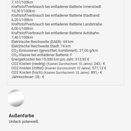
7,10 l/100km
Kraftstoffverbrauch bei entladener Batterie Innenstadt:
10,30 l/100km
Kraftstoffverbrauch bei entladener Batterie Stadtrand:
6,20 l/100km
Kraftstoffverbrauch bei entladener Batterie Landstraße:
6,00 l/100km
Kraftstoffverbrauch bei entladener Batterie Autobahn:
7,40 l/100km
Elektrische Reichweite (EAER):
69 km
Elektrische Reichweite Stadt:
74 km
CO
-Emissionen (gewichtet, kombiniert):
27,00 g/km
2
CO
-Klasse bei entladener Batterie:
F
2
Energiekosten bei 15.000 km pro Jahr:
313,92 €
CO2 Kosten (niedrig)
:
243,- €
(Kosten Durchschnitt 10 Jahre)
CO2 Kosten (mittel)
:
577,12 €
(Kosten Durchschnitt 10 Jahre)
CO2 Kosten (hoch)
:
891,- €
(Kosten Durchschnitt 10 Jahre)
Jahressteuer:
28,- €
Außenfarbe
Unilack polarweiß