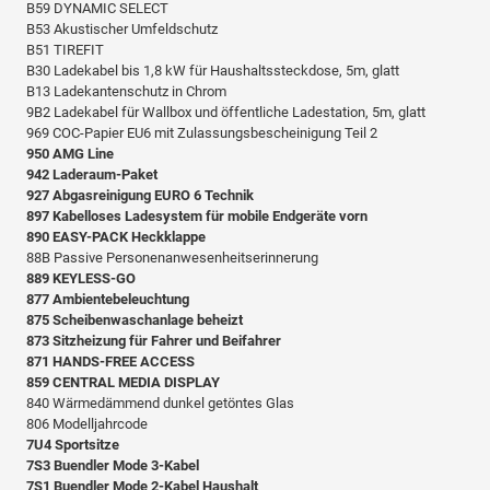
B59 DYNAMIC SELECT
B53 Akustischer Umfeldschutz
B51 TIREFIT
B30 Ladekabel bis 1,8 kW für Haushaltssteckdose, 5m, glatt
B13 Ladekantenschutz in Chrom
9B2 Ladekabel für Wallbox und öffentliche Ladestation, 5m, glatt
969 COC-Papier EU6 mit Zulassungsbescheinigung Teil 2
950 AMG Line
942 Laderaum-Paket
927 Abgasreinigung EURO 6 Technik
897 Kabelloses Ladesystem für mobile Endgeräte vorn
890 EASY-PACK Heckklappe
88B Passive Personenanwesenheitserinnerung
889 KEYLESS-GO
877 Ambientebeleuchtung
875 Scheibenwaschanlage beheizt
873 Sitzheizung für Fahrer und Beifahrer
871 HANDS-FREE ACCESS
859 CENTRAL MEDIA DISPLAY
840 Wärmedämmend dunkel getöntes Glas
806 Modelljahrcode
7U4 Sportsitze
7S3 Buendler Mode 3-Kabel
7S1 Buendler Mode 2-Kabel Haushalt