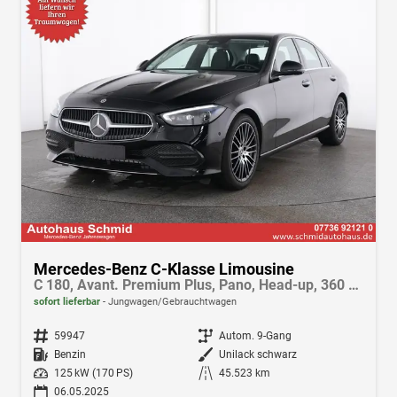
Mercedes-Benz C-Klasse Limousine
C 180, Avant. Premium Plus, Pano, Head-up, 360 KAM., HANDS-FREE-ACCESS, DIGITAL-LIGHT, Memory, Burmester Surround Sound
sofort lieferbar
Jungwagen/Gebrauchtwagen
Fahrzeugnr.
59947
Getriebe
Autom. 9-Gang
Kraftstoff
Benzin
Außenfarbe
Unilack schwarz
Leistung
125 kW (170 PS)
Kilometerstand
45.523 km
06.05.2025