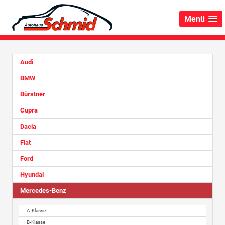
Menü
Audi
BMW
Bürstner
Cupra
Dacia
Fiat
Ford
Hyundai
Mercedes-Benz
A-Klasse
B-Klasse