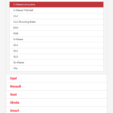
C-Klasse Limousine
C-Klasse T-Modell
CLA
CLA Shooting Brake
EQA
EQB
G-Klasse
GLA
GLC
GLS
SL-Klasse
Vito
Opel
Renault
Seat
Skoda
Smart