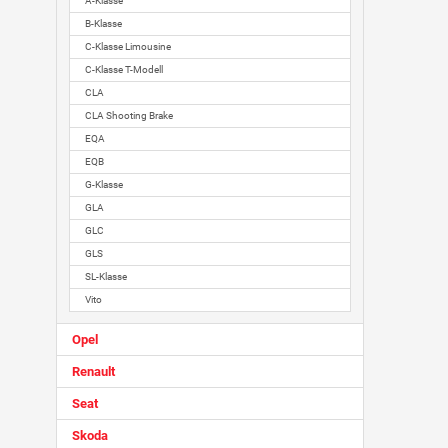
A-Klasse
B-Klasse
C-Klasse Limousine
C-Klasse T-Modell
CLA
CLA Shooting Brake
EQA
EQB
G-Klasse
GLA
GLC
GLS
SL-Klasse
Vito
Opel
Renault
Seat
Skoda