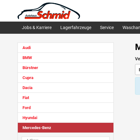
Jobs & Karriere
Lagerfahrzeuge
Service
Waschan
M
Audi
BMW
Ve
Bürstner
Cupra
Dacia
Fiat
Ford
Hyundai
Mercedes-Benz