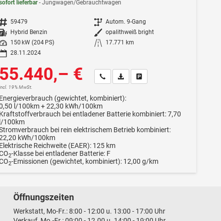
sofort lieferbar
Jungwagen/Gebrauchtwagen
Fahrzeugnr.
59479
Getriebe
Autom. 9-Gang
Kraftstoff
Hybrid Benzin
Außenfarbe
opalithweiß bright
Leistung
150 kW (204 PS)
Kilometerstand
17.771 km
28.11.2024
55.440,– €
Wir rufen Sie an
Fahrzeugexposé (PDF)
Fahrzeug parken
incl. 19% MwSt.
Energieverbrauch (gewichtet, kombiniert):
0,50 l/100km + 22,30 kWh/100km
Kraftstoffverbrauch bei entladener Batterie kombiniert:
7,70
l/100km
Stromverbrauch bei rein elektrischem Betrieb kombiniert:
22,20 kWh/100km
Elektrische Reichweite (EAER):
125 km
CO
-Klasse bei entladener Batterie:
F
2
CO
-Emissionen (gewichtet, kombiniert):
12,00 g/km
2
Öffnungszeiten
Werkstatt, Mo-Fr.: 8:00 - 12:00 u. 13:00 - 17:00 Uhr
Verkauf, Mo.-Fr.: 09:00 - 12.00 u. 14:00 - 19:00 Uhr