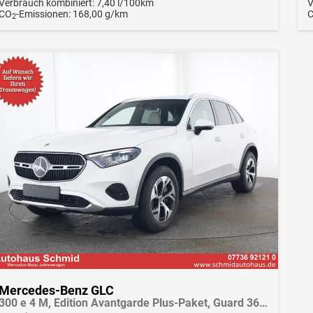
Verbrauch kombiniert:
7,40 l/100km
V
CO
-Emissionen:
168,00 g/km
2
Mercedes-Benz GLC
300 e 4 M, Edition Avantgarde Plus-Paket, Guard 360 Fahrzeugschutz Plus, Fahrassistenz-Pa. Digital Light, Kamera, SHZ vo. und hinten, HANDS-FREE ACCESS, Memory, Distronic,