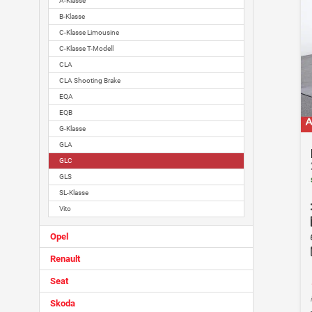
A-Klasse
B-Klasse
C-Klasse Limousine
C-Klasse T-Modell
CLA
CLA Shooting Brake
EQA
EQB
G-Klasse
GLA
GLC
GLS
SL-Klasse
Vito
Opel
Renault
Seat
Skoda