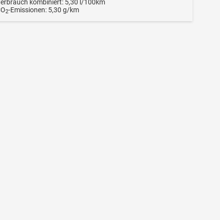
erbrauch kombiniert:
5,30 l/100km
CO
-Emissionen:
5,30 g/km
2