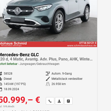
Mercedes-Benz GLC
220 d, 4 Matic, Avantg. Adv. Plus, Pano, AHK, Winter-Paket, Kam., LED, Memory
ofort lieferbar
Jungwagen/Gebrauchtwagen
ahrzeugnr.
58528
Getriebe
Autom. 9-Gang
Kraftstoff
Diesel
Außenfarbe
Metalliclack verdesilber
istung
145 kW (197 PS)
Kilometerstand
26.958 km
18.09.2024
50.999,– €
Wir rufen Sie an
Fahrzeugexposé (PDF)
Fahrzeug parken
ncl. 19% MwSt.