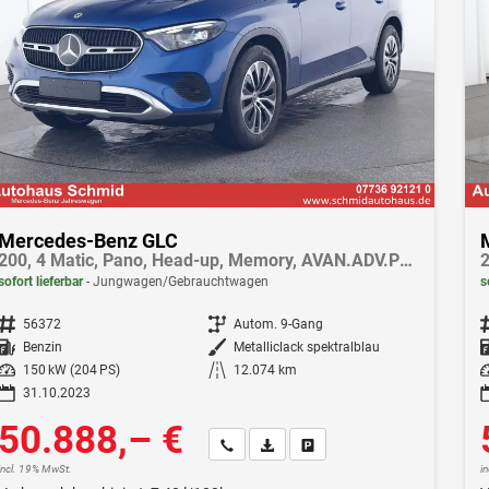
Mercedes-Benz GLC
200, 4 Matic, Pano, Head-up, Memory, AVAN.ADV.PLUS, AHK, Fahrassistenz-Pak. Plus, 360 Kamera
sofort lieferbar
Jungwagen/Gebrauchtwagen
s
Fahrzeugnr.
56372
Getriebe
Autom. 9-Gang
F
Kraftstoff
Benzin
Außenfarbe
Metalliclack spektralblau
Leistung
150 kW (204 PS)
Kilometerstand
12.074 km
Le
31.10.2023
50.888,– €
Wir rufen Sie an
Fahrzeugexposé (PDF)
Fahrzeug parken
incl. 19% MwSt.
i