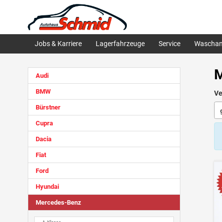
Jobs & Karriere
Lagerfahrzeuge
Service
Waschan
M
Audi
BMW
Ve
Bürstner
Cupra
Dacia
Fiat
Ford
Hyundai
Mercedes-Benz