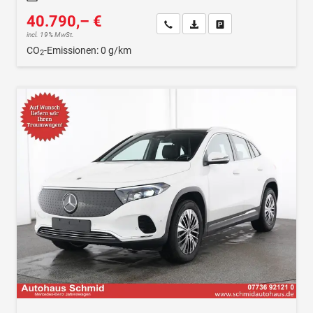
40.790,– €
Wir rufen Sie an
Fahrzeugexposé (PDF)
Fahrzeug parken
incl. 19% MwSt.
CO
-Emissionen:
0 g/km
2