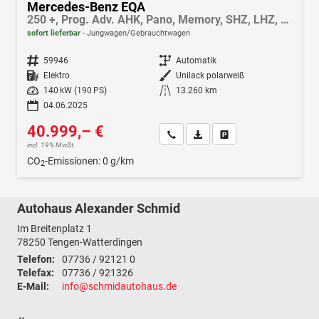
Mercedes-Benz EQA
250 +, Prog. Adv. AHK, Pano, Memory, SHZ, LHZ, Totwinkel, Rückkamera
sofort lieferbar
Jungwagen/Gebrauchtwagen
Fahrzeugnr.
59946
Getriebe
Automatik
Kraftstoff
Elektro
Außenfarbe
Unilack polarweiß
Leistung
140 kW (190 PS)
Kilometerstand
13.260 km
04.06.2025
40.999,– €
Wir rufen Sie an
Fahrzeugexposé (PDF)
Fahrzeug parken
incl. 19% MwSt.
CO
-Emissionen:
0 g/km
2
Autohaus Alexander Schmid
Im Breitenplatz 1
78250
Tengen-Watterdingen
Telefon:
07736 / 92121 0
Telefax:
07736 / 921326
E-Mail:
info@schmidautohaus.de