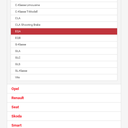
C-Klasse Limousine
C-Klasse T-Modell
CLA
CLA Shooting Brake
EQA
EQB
G-Klasse
GLA
GLC
GLS
SL-Klasse
Vito
Opel
Renault
Seat
Skoda
Smart