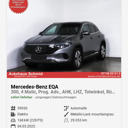
Mercedes-Benz EQA
300, 4 Matic, Prog. Adv., AHK, LHZ, Totwinkel, Rückkamera, Android Auto, Apple Car Play
sofort lieferbar
Jungwagen/Gebrauchtwagen
Fahrzeugnr.
59930
Getriebe
Automatik
Kraftstoff
Elektro
Außenfarbe
Metallic-Lack mountaingrau
Leistung
168 kW (228 PS)
Kilometerstand
29.053 km
04.03.2025