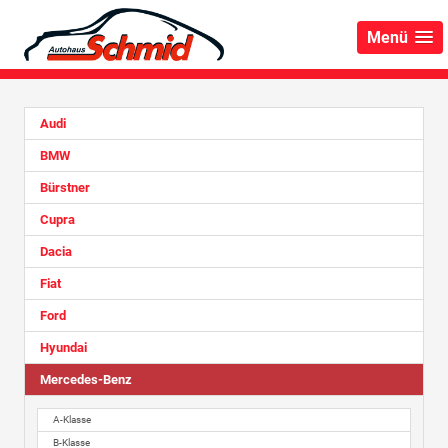
Menü
Audi
BMW
Bürstner
Cupra
Dacia
Fiat
Ford
Hyundai
Mercedes-Benz
A-Klasse
B-Klasse