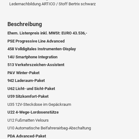
Ledernachbildung ARTICO / Stoff Bertrix schwarz
Beschreibung
Ehem. Listenpreis inkl. MWSt: EURO 43.536,-
PSE Progressive Line Advanced
458 Volldigitales Instrumenten-Display
14U Smartphone Integration
513 Verkehrszeichen-Assistent
PAV Winter-Paket
942 Laderaum-Paket
U62 Licht- und Sicht-Paket
U59 Sitzkomfort-Paket
U35 12V-Steckdose im Gepäckraum
U22 4-Wege-Lordosenstütze
U12 Fußmatten Velours
U10 Automatische Beifahrerairbag-Abschaltung
PDA Advanced-Paket