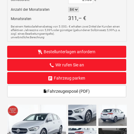
Anzahl der Monatsraten
311,– €
Monatsraten
Bei einem Nettodarlehensbetrag von 5.000,- € erhalten zwei Drittel der Kunden einen
effektiven Jahreszins von 5,99% oder günstiger (gebundener Sollzinssatz 5,99% p.a.
zzgl. eines Bearbeitungsentgelts).
unverbindliche Berechnung
Bestellunterlagen anfordern
Wir rufen Sie an
Fahrzeug parken
Fahrzeugexposé (PDF)