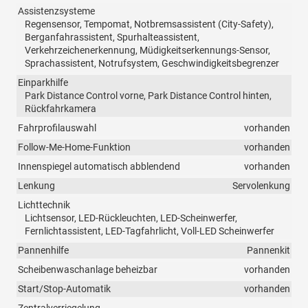
Assistenzsysteme
Regensensor, Tempomat, Notbremsassistent (City-Safety),
Berganfahrassistent, Spurhalteassistent,
Verkehrzeichenerkennung, Müdigkeitserkennungs-Sensor,
Sprachassistent, Notrufsystem, Geschwindigkeitsbegrenzer
Einparkhilfe
Park Distance Control vorne, Park Distance Control hinten,
Rückfahrkamera
Fahrprofilauswahl
vorhanden
Follow-Me-Home-Funktion
vorhanden
Innenspiegel automatisch abblendend
vorhanden
Lenkung
Servolenkung
Lichttechnik
Lichtsensor, LED-Rückleuchten, LED-Scheinwerfer,
Fernlichtassistent, LED-Tagfahrlicht, Voll-LED Scheinwerfer
Pannenhilfe
Pannenkit
Scheibenwaschanlage beheizbar
vorhanden
Start/Stop-Automatik
vorhanden
Zentralverriegelung