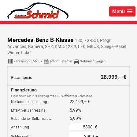
Menü
Mercedes-Benz B-Klasse
180, 7G-DCT, Progr.
Advanced, Kamera, SHZ, KM: 5123 !!, LED, MBUX, Spiegel-Paket,
Winter-Paket
Fahrzeugnr.:
56857
sofort lieferbar
Gebrauchtwagen
28.999,– €
Gesamtpreis
Finanzierung
Finanzieren Sie Ihr Fahrzeug mit 5,99% effektivem Jahreszins
23.199,– €
Nettodarlehensbetrag
5,99%
Effektiver Jahreszins
5,99%
Gebundener Sollzinssatz
€
Anzahlung
€
Schlussrate