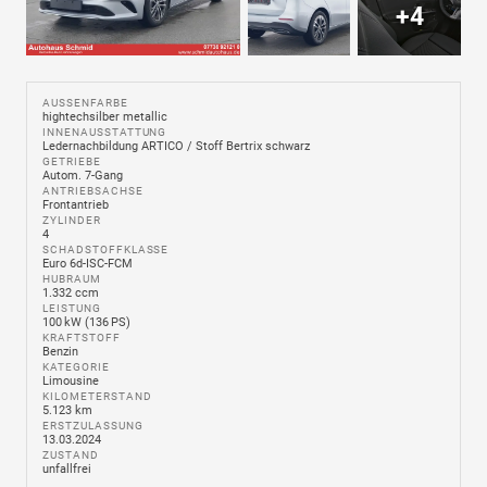
+4
AUSSENFARBE
hightechsilber metallic
INNENAUSSTATTUNG
Ledernachbildung ARTICO / Stoff Bertrix schwarz
GETRIEBE
Autom. 7-Gang
ANTRIEBSACHSE
Frontantrieb
ZYLINDER
4
SCHADSTOFFKLASSE
Euro 6d-ISC-FCM
HUBRAUM
1.332 ccm
LEISTUNG
100 kW (136 PS)
KRAFTSTOFF
Benzin
KATEGORIE
Limousine
KILOMETERSTAND
5.123 km
ERSTZULASSUNG
13.03.2024
ZUSTAND
unfallfrei