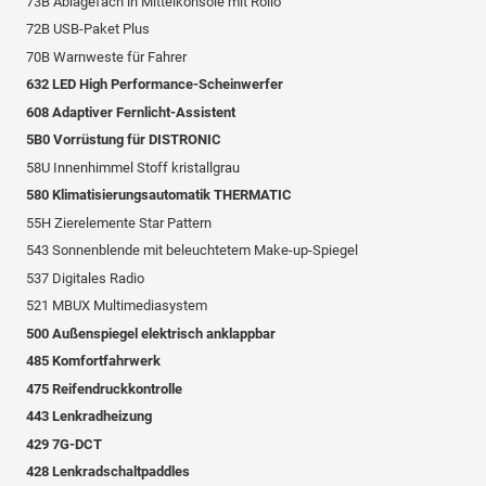
73B Ablagefach in Mittelkonsole mit Rollo
72B USB-Paket Plus
70B Warnweste für Fahrer
632 LED High Performance-Scheinwerfer
608 Adaptiver Fernlicht-Assistent
5B0 Vorrüstung für DISTRONIC
58U Innenhimmel Stoff kristallgrau
580 Klimatisierungsautomatik THERMATIC
55H Zierelemente Star Pattern
543 Sonnenblende mit beleuchtetem Make-up-Spiegel
537 Digitales Radio
521 MBUX Multimediasystem
500 Außenspiegel elektrisch anklappbar
485 Komfortfahrwerk
475 Reifendruckkontrolle
443 Lenkradheizung
429 7G-DCT
428 Lenkradschaltpaddles