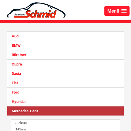
Menü
Audi
BMW
Bürstner
Cupra
Dacia
Fiat
Ford
Hyundai
Mercedes-Benz
A-Klasse
B-Klasse