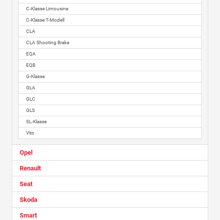
C-Klasse Limousine
C-Klasse T-Modell
CLA
CLA Shooting Brake
EQA
EQB
G-Klasse
GLA
GLC
GLS
SL-Klasse
Vito
Opel
Renault
Seat
Skoda
Smart