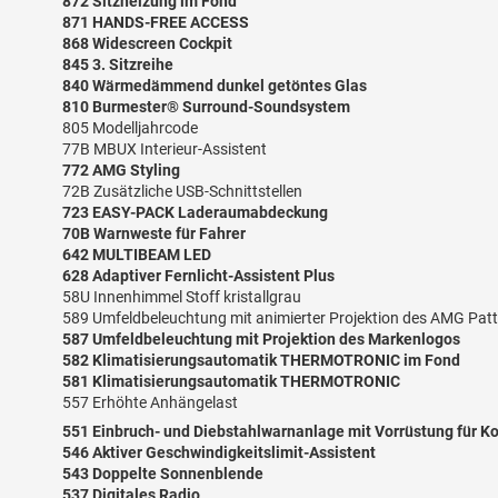
872 Sitzheizung im Fond
871 HANDS-FREE ACCESS
868 Widescreen Cockpit
845 3. Sitzreihe
840 Wärmedämmend dunkel getöntes Glas
810 Burmester® Surround-Soundsystem
805 Modelljahrcode
77B MBUX Interieur-Assistent
772 AMG Styling
72B Zusätzliche USB-Schnittstellen
723 EASY-PACK Laderaumabdeckung
70B Warnweste für Fahrer
642 MULTIBEAM LED
628 Adaptiver Fernlicht-Assistent Plus
58U Innenhimmel Stoff kristallgrau
589 Umfeldbeleuchtung mit animierter Projektion des AMG Patt
587 Umfeldbeleuchtung mit Projektion des Markenlogos
582 Klimatisierungsautomatik THERMOTRONIC im Fond
581 Klimatisierungsautomatik THERMOTRONIC
557 Erhöhte Anhängelast
551 Einbruch- und Diebstahlwarnanlage mit Vorrüstung für K
546 Aktiver Geschwindigkeitslimit-Assistent
543 Doppelte Sonnenblende
537 Digitales Radio