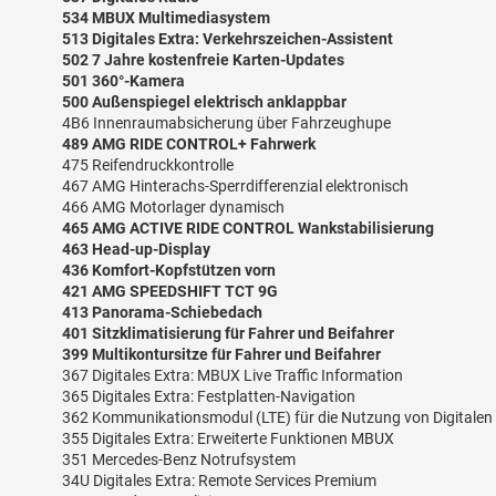
534 MBUX Multimediasystem
513 Digitales Extra: Verkehrszeichen-Assistent
502 7 Jahre kostenfreie Karten-Updates
501 360°-Kamera
500 Außenspiegel elektrisch anklappbar
4B6 Innenraumabsicherung über Fahrzeughupe
489 AMG RIDE CONTROL+ Fahrwerk
475 Reifendruckkontrolle
467 AMG Hinterachs-Sperrdifferenzial elektronisch
466 AMG Motorlager dynamisch
465 AMG ACTIVE RIDE CONTROL Wankstabilisierung
463 Head-up-Display
436 Komfort-Kopfstützen vorn
421 AMG SPEEDSHIFT TCT 9G
413 Panorama-Schiebedach
401 Sitzklimatisierung für Fahrer und Beifahrer
399 Multikontursitze für Fahrer und Beifahrer
367 Digitales Extra: MBUX Live Traffic Information
365 Digitales Extra: Festplatten-Navigation
362 Kommunikationsmodul (LTE) für die Nutzung von Digitalen
355 Digitales Extra: Erweiterte Funktionen MBUX
351 Mercedes-Benz Notrufsystem
34U Digitales Extra: Remote Services Premium