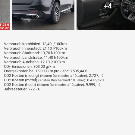
+4
Verbrauch kombiniert:
13,40 l/100km
Verbrauch Innenstadt:
21,10 l/100km
Verbrauch Stadtrand:
13,70 l/100km
Verbrauch Landstraße:
11,40 l/100km
Verbrauch Autobahn:
12,10 l/100km
CO
-Emissionen:
303,00 g/km
2
Energiekosten bei 15.000 km pro Jahr:
3.505,44 €
CO2 Kosten (niedrig)
:
2.727,- €
(Kosten Durchschnitt 10 Jahre)
CO2 Kosten (mittel)
:
6.476,62 €
(Kosten Durchschnitt 10 Jahre)
CO2 Kosten (hoch)
:
9.999,- €
(Kosten Durchschnitt 10 Jahre)
Jahressteuer:
772,- €