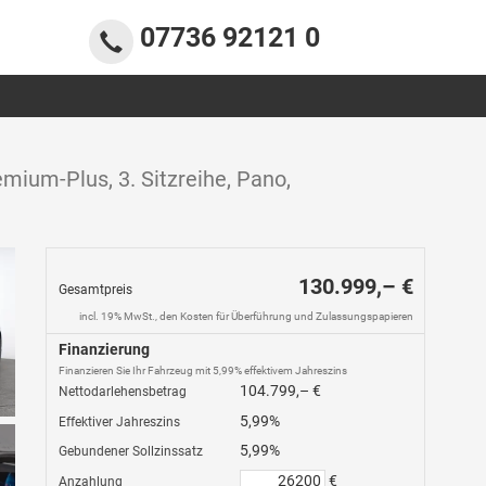
07736 92121 0
ium-Plus, 3. Sitzreihe, Pano,
130.999,– €
Gesamtpreis
incl. 19% MwSt., den Kosten für Überführung und Zulassungspapieren
Finanzierung
Finanzieren Sie Ihr Fahrzeug mit 5,99% effektivem Jahreszins
104.799,– €
Nettodarlehensbetrag
5,99%
Effektiver Jahreszins
5,99%
Gebundener Sollzinssatz
€
Anzahlung