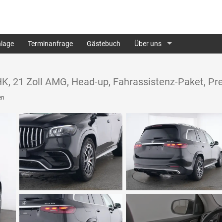
lage
Terminanfrage
Gästebuch
Über uns
, 21 Zoll AMG, Head-up, Fahrassistenz-Paket, Prem
en