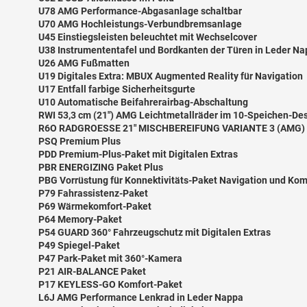
U78 AMG Performance-Abgasanlage schaltbar
U70 AMG Hochleistungs-Verbundbremsanlage
U45 Einstiegsleisten beleuchtet mit Wechselcover
U38 Instrumententafel und Bordkanten der Türen in Leder N
U26 AMG Fußmatten
U19 Digitales Extra: MBUX Augmented Reality für Navigation
U17 Entfall farbige Sicherheitsgurte
U10 Automatische Beifahrerairbag-Abschaltung
RWI 53,3 cm (21") AMG Leichtmetallräder im 10-Speichen-De
R6O RADGROESSE 21" MISCHBEREIFUNG VARIANTE 3 (AMG)
PSQ Premium Plus
PDD Premium-Plus-Paket mit Digitalen Extras
PBR ENERGIZING Paket Plus
PBG Vorrüstung für Konnektivitäts-Paket Navigation und Kom
P79 Fahrassistenz-Paket
P69 Wärmekomfort-Paket
P64 Memory-Paket
P54 GUARD 360° Fahrzeugschutz mit Digitalen Extras
P49 Spiegel-Paket
P47 Park-Paket mit 360°-Kamera
P21 AIR-BALANCE Paket
P17 KEYLESS-GO Komfort-Paket
L6J AMG Performance Lenkrad in Leder Nappa