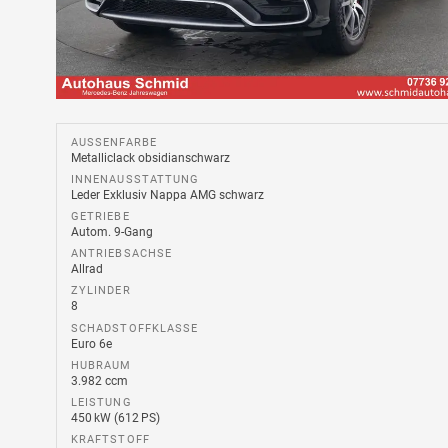
AUSSENFARBE
Metalliclack obsidianschwarz
INNENAUSSTATTUNG
Leder Exklusiv Nappa AMG schwarz
GETRIEBE
Autom. 9-Gang
ANTRIEBSACHSE
Allrad
ZYLINDER
8
SCHADSTOFFKLASSE
Euro 6e
HUBRAUM
3.982 ccm
LEISTUNG
450 kW (612 PS)
KRAFTSTOFF