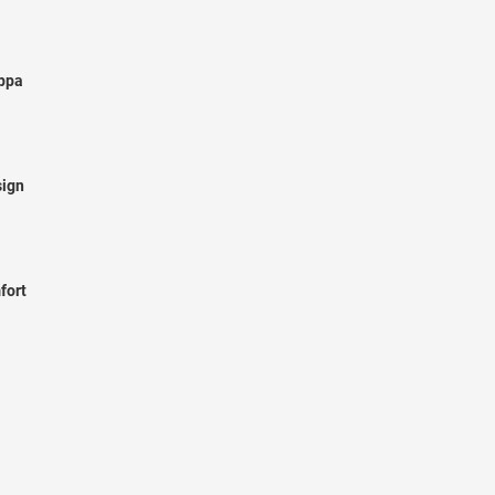
appa
sign
fort