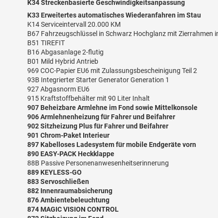
K34 Streckenbasierte Geschwindigkeitsanpassung
K33 Erweitertes automatisches Wiederanfahren im Stau
K14 Serviceintervall 20.000 KM
B67 Fahrzeugschlüssel in Schwarz Hochglanz mit Zierrahmen 
B51 TIREFIT
B16 Abgasanlage 2-flutig
B01 Mild Hybrid Antrieb
969 COC-Papier EU6 mit Zulassungsbescheinigung Teil 2
93B Integrierter Starter Generator Generation 1
927 Abgasnorm EU6
915 Kraftstoffbehälter mit 90 Liter Inhalt
907 Beheizbare Armlehne im Fond sowie Mittelkonsole
906 Armlehnenheizung für Fahrer und Beifahrer
902 Sitzheizung Plus für Fahrer und Beifahrer
901 Chrom-Paket Interieur
897 Kabelloses Ladesystem für mobile Endgeräte vorn
890 EASY-PACK Heckklappe
88B Passive Personenanwesenheitserinnerung
889 KEYLESS-GO
883 Servoschließen
882 Innenraumabsicherung
876 Ambientebeleuchtung
874 MAGIC VISION CONTROL