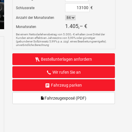
€
Schlussrate
Anzahl der Monatsraten
1.405,– €
Monatsraten
Bei einem Nettodarlehensbetrag von 5.000,- € erhalten zwei Drittel der
Kunden einen effektiven Jahreszins von 5,99% oder günstiger
(gebundener Sollzinssatz 5,99% p.a. zzgl. eines Bearbeitungsentgelts).
unverbindliche Berechnung
Bestellunterlagen anfordern
Wir rufen Sie an
Fahrzeug parken
Fahrzeugexposé (PDF)