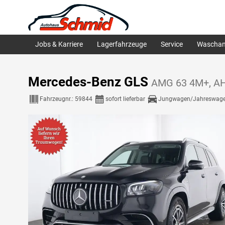
Jobs & Karriere
Lagerfahrzeuge
Service
Waschan
Mercedes-Benz GLS
AMG 63 4M+, AHK
Fahrzeugnr.:
59844
sofort lieferbar
Jungwagen/Jahreswag