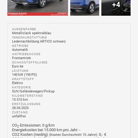
+4
AUSSENFARBE
Metalliclack spektralblau
INNENAUSSTATTUNG
Ledernachbildung ARTICO schwarz
GETRIEBE
Automatik
ANTRIEBSACHSE
Frontantrieb
SCHADSTOFFKLASSE
Euro 6e
LEISTUNG
140 kW (190 PS)
KRAFTSTOFF
Elektro
KATEGORIE
SUV/Geländewagen/Pickup
KILOMETERSTAND
15.510 km
ERSTZULASSUNG
28.04.2025
ZUSTAND
unfallfrei
CO
-Emissionen:
0 g/km
2
Energiekosten bei 15.000 km pro Jahr:
-
CO2 Kosten (niedrig)
:
0,- €
(Kosten Durchschnitt 10 Jahre)