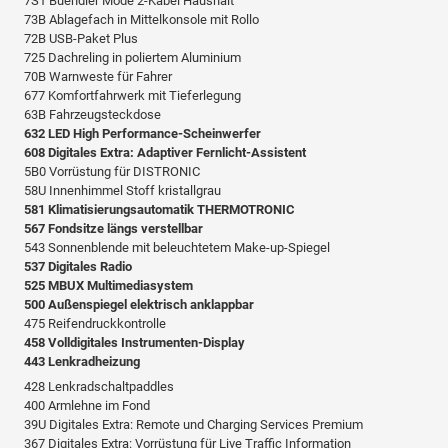
7S1 Buendler Mode 2-Kabel Haushalt
73B Ablagefach in Mittelkonsole mit Rollo
72B USB-Paket Plus
725 Dachreling in poliertem Aluminium
70B Warnweste für Fahrer
677 Komfortfahrwerk mit Tieferlegung
63B Fahrzeugsteckdose
632 LED High Performance-Scheinwerfer
608 Digitales Extra: Adaptiver Fernlicht-Assistent
5B0 Vorrüstung für DISTRONIC
58U Innenhimmel Stoff kristallgrau
581 Klimatisierungsautomatik THERMOTRONIC
567 Fondsitze längs verstellbar
543 Sonnenblende mit beleuchtetem Make-up-Spiegel
537 Digitales Radio
525 MBUX Multimediasystem
500 Außenspiegel elektrisch anklappbar
475 Reifendruckkontrolle
458 Volldigitales Instrumenten-Display
443 Lenkradheizung
428 Lenkradschaltpaddles
400 Armlehne im Fond
39U Digitales Extra: Remote und Charging Services Premium
367 Digitales Extra: Vorrüstung für Live Traffic Information