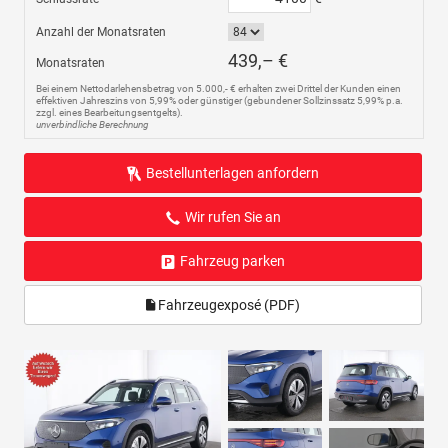
Anzahl der Monatsraten
439,– €
Monatsraten
Bei einem Nettodarlehensbetrag von 5.000,- € erhalten zwei Drittel der Kunden einen
effektiven Jahreszins von 5,99% oder günstiger (gebundener Sollzinssatz 5,99% p.a.
zzgl. eines Bearbeitungsentgelts).
unverbindliche Berechnung
Bestellunterlagen anfordern
Wir rufen Sie an
Fahrzeug parken
Fahrzeugexposé (PDF)