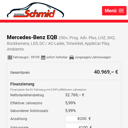
Menü
Mercedes-Benz EQB
250+, Prog. Adv. Plus, LHZ, SHZ,
Rückkamera, LED, DC / AC-Lader, Totwinkel, AppleCar Play,
Ambiente
Fahrzeugnr.:
59739
sofort lieferbar
Jungwagen/Jahreswagen
40.969,– €
Gesamtpreis
Finanzierung
Finanzieren Sie Ihr Fahrzeug mit 5,99% effektivem Jahreszins
32.769,– €
Nettodarlehensbetrag
5,99%
Effektiver Jahreszins
5,99%
Gebundener Sollzinssatz
€
Anzahlung
€
Schlussrate