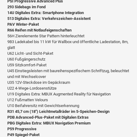
PSI Progressive Advanced Plus
293 Sidebags im Fond
14U Digitales Extra: Smartphone Integration
513 Digitales Extra: Verkehrszeichen-Assistent
PAV Winter-Paket
R66 Reifen mit Notlaufeigenschaften
56H Zierelemente Star Pattern hinterleuchtet
9B3 Ladekabel bis 11 kW für Wallbox und öffentliche Ladestation, 8m,
glatt
U62 Licht- und Sicht-Paket
U60 Fußgängerschutz
U59 Sitzkomfort-Paket
U45 Einstiegsleisten mit baureihenspezifischem Schriftzug, beleuchtet
und mit Wechselcover
U35 12V-Steckdose im Gepäckraum
U22 4-Wege-Lordosenstütze
U19 Digitales Extra: MBUX Augmented Reality für Navigation
U12 Fußmatten Velours
U10 Beifahrersitz mit Gewichtserkennung
R31 45,7 cm (18") Leichtmetallräder im 5-Speichen-Design
PDB Advanced-Plus-Paket mit Digitalen Extras
PBG Digitales Extra: MBUX Navigation Premium
P59 Progressive
P49 Spiegel-Paket