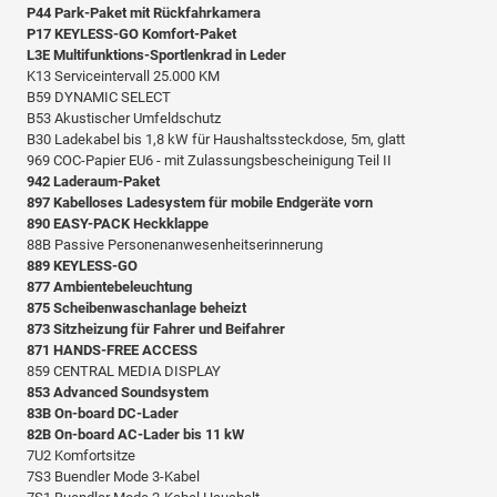
P44 Park-Paket mit Rückfahrkamera
P17 KEYLESS-GO Komfort-Paket
L3E Multifunktions-Sportlenkrad in Leder
K13 Serviceintervall 25.000 KM
B59 DYNAMIC SELECT
B53 Akustischer Umfeldschutz
B30 Ladekabel bis 1,8 kW für Haushaltssteckdose, 5m, glatt
969 COC-Papier EU6 - mit Zulassungsbescheinigung Teil II
942 Laderaum-Paket
897 Kabelloses Ladesystem für mobile Endgeräte vorn
890 EASY-PACK Heckklappe
88B Passive Personenanwesenheitserinnerung
889 KEYLESS-GO
877 Ambientebeleuchtung
875 Scheibenwaschanlage beheizt
873 Sitzheizung für Fahrer und Beifahrer
871 HANDS-FREE ACCESS
859 CENTRAL MEDIA DISPLAY
853 Advanced Soundsystem
83B On-board DC-Lader
82B On-board AC-Lader bis 11 kW
7U2 Komfortsitze
7S3 Buendler Mode 3-Kabel