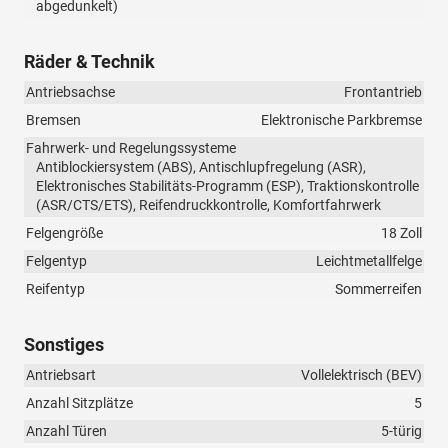
abgedunkelt)
Räder & Technik
Antriebsachse
Frontantrieb
Bremsen
Elektronische Parkbremse
Fahrwerk- und Regelungssysteme
Antiblockiersystem (ABS), Antischlupfregelung (ASR),
Elektronisches Stabilitäts-Programm (ESP), Traktionskontrolle
(ASR/CTS/ETS), Reifendruckkontrolle, Komfortfahrwerk
Felgengröße
18 Zoll
Felgentyp
Leichtmetallfelge
Reifentyp
Sommerreifen
Sonstiges
Antriebsart
Vollelektrisch (BEV)
Anzahl Sitzplätze
5
Anzahl Türen
5-türig