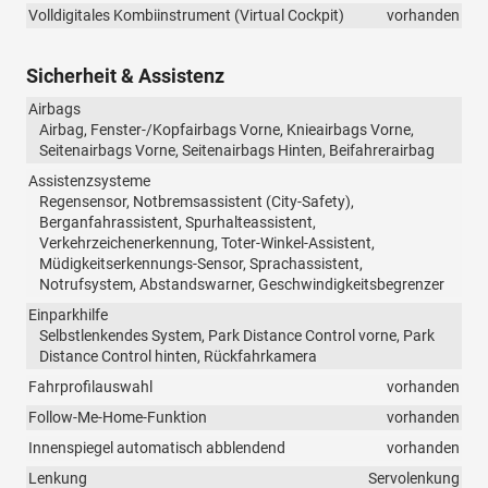
Volldigitales Kombiinstrument (Virtual Cockpit)
vorhanden
Sicherheit & Assistenz
Airbags
Airbag, Fenster-/Kopfairbags Vorne, Knieairbags Vorne,
Seitenairbags Vorne, Seitenairbags Hinten, Beifahrerairbag
Assistenzsysteme
Regensensor, Notbremsassistent (City-Safety),
Berganfahrassistent, Spurhalteassistent,
Verkehrzeichenerkennung, Toter-Winkel-Assistent,
Müdigkeitserkennungs-Sensor, Sprachassistent,
Notrufsystem, Abstandswarner, Geschwindigkeitsbegrenzer
Einparkhilfe
Selbstlenkendes System, Park Distance Control vorne, Park
Distance Control hinten, Rückfahrkamera
Fahrprofilauswahl
vorhanden
Follow-Me-Home-Funktion
vorhanden
Innenspiegel automatisch abblendend
vorhanden
Lenkung
Servolenkung