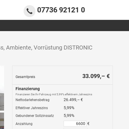
07736 92121 0
ess, Ambiente, Vorrüstung DISTRONIC
33.099,– €
Gesamtpreis
Finanzierung
Finanzieren Sie Ihr Fahrzeug mit 5,99% effektivem Jahreszins
26.499,– €
Nettodarlehensbetrag
5,99%
Effektiver Jahreszins
5,99%
Gebundener Sollzinssatz
€
Anzahlung