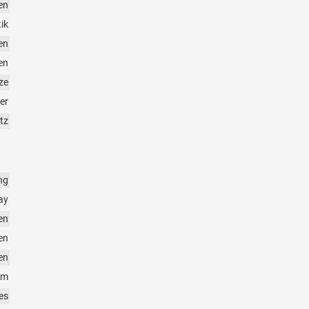
en
ik
en
en
tze
er
tz
ng
ay
en
en
en
rm
es