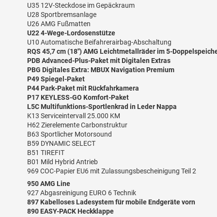
U35 12V-Steckdose im Gepäckraum
U28 Sportbremsanlage
U26 AMG Fußmatten
U22 4-Wege-Lordosenstütze
U10 Automatische Beifahrerairbag-Abschaltung
RQS 45,7 cm (18") AMG Leichtmetallräder im 5-Doppelspeich
PDB Advanced-Plus-Paket mit Digitalen Extras
PBG Digitales Extra: MBUX Navigation Premium
P49 Spiegel-Paket
P44 Park-Paket mit Rückfahrkamera
P17 KEYLESS-GO Komfort-Paket
L5C Multifunktions-Sportlenkrad in Leder Nappa
K13 Serviceintervall 25.000 KM
H62 Zierelemente Carbonstruktur
B63 Sportlicher Motorsound
B59 DYNAMIC SELECT
B51 TIREFIT
B01 Mild Hybrid Antrieb
969 COC-Papier EU6 mit Zulassungsbescheinigung Teil 2
950 AMG Line
927 Abgasreinigung EURO 6 Technik
897 Kabelloses Ladesystem für mobile Endgeräte vorn
890 EASY-PACK Heckklappe