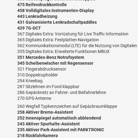
475 Reifendruckkontrolle
458 Volldigitales Instrumenten-Display
443 Lenkradheizung
431 Galvanisierte Lenkradschaltpaddles
429 7G-DCT
367 Digitales Extra: Vorrüstung für Live Traffic Information
365 Digitales Extra: Festplatten-Navigation
362 Kommunikationsmodul (LTE) für die Nutzung von Digitalen
355 Digitales Extra: Erweiterte Funktionen MBUX
351 Mercedes-Benz Notrufsystem
345 Scheibenwischer mit Regensensor
321 Fingerabdrucksensor
310 Doppelcupholder
294 Kneebag
287 Sitzlehnen im Fond klappbar
286 Gepäcknetz an Fahrer- und Beifahrerlehne
270 GPS-Antenne
260 Wegfall Typkennzeichen auf Gepäckraumklappe
258 Aktiver Brems-Assistent
252 Innenspiegel automatisch abblendend
243 Aktiver Spurhalte-Assistent
235 Aktiver Park-Assistent mit PARKTRONIC
218 Rückfahrkamera