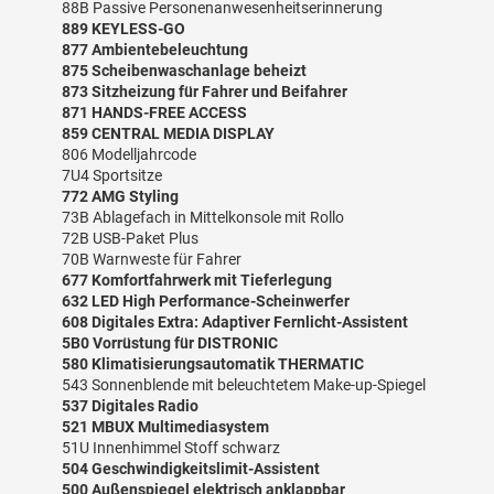
88B Passive Personenanwesenheitserinnerung
889 KEYLESS-GO
877 Ambientebeleuchtung
875 Scheibenwaschanlage beheizt
873 Sitzheizung für Fahrer und Beifahrer
871 HANDS-FREE ACCESS
859 CENTRAL MEDIA DISPLAY
806 Modelljahrcode
7U4 Sportsitze
772 AMG Styling
73B Ablagefach in Mittelkonsole mit Rollo
72B USB-Paket Plus
70B Warnweste für Fahrer
677 Komfortfahrwerk mit Tieferlegung
632 LED High Performance-Scheinwerfer
608 Digitales Extra: Adaptiver Fernlicht-Assistent
5B0 Vorrüstung für DISTRONIC
580 Klimatisierungsautomatik THERMATIC
543 Sonnenblende mit beleuchtetem Make-up-Spiegel
537 Digitales Radio
521 MBUX Multimediasystem
51U Innenhimmel Stoff schwarz
504 Geschwindigkeitslimit-Assistent
500 Außenspiegel elektrisch anklappbar