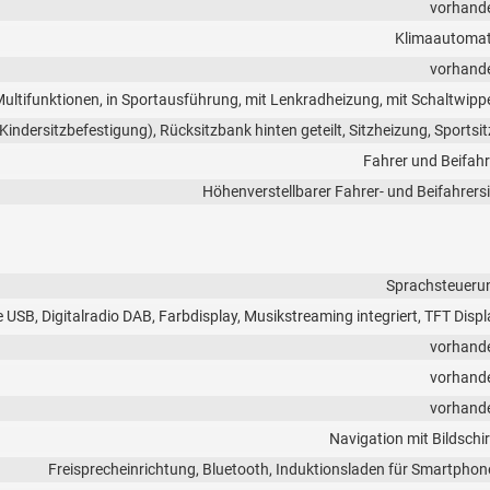
vorhand
Klimaautomat
vorhand
 Multifunktionen, in Sportausführung, mit Lenkradheizung, mit Schaltwipp
(Kindersitzbefestigung), Rücksitzbank hinten geteilt, Sitzheizung, Sportsi
Fahrer und Beifahr
Höhenverstellbarer Fahrer- und Beifahrersi
Sprachsteueru
 USB, Digitalradio DAB, Farbdisplay, Musikstreaming integriert, TFT Displ
vorhand
vorhand
vorhand
Navigation mit Bildschi
Freisprecheinrichtung, Bluetooth, Induktionsladen für Smartphon