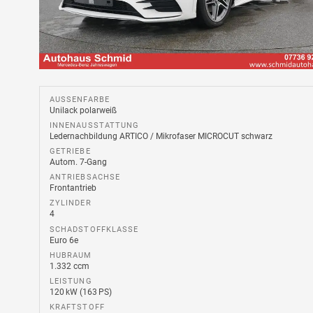
AUSSENFARBE
Unilack polarweiß
INNENAUSSTATTUNG
Ledernachbildung ARTICO / Mikrofaser MICROCUT schwarz
GETRIEBE
Autom. 7-Gang
ANTRIEBSACHSE
Frontantrieb
ZYLINDER
4
SCHADSTOFFKLASSE
Euro 6e
HUBRAUM
1.332 ccm
LEISTUNG
120 kW (163 PS)
KRAFTSTOFF