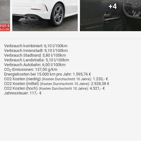
+4
Verbrauch kombiniert:
6,10 l/100km
Verbrauch Innenstadt:
9,10 l/100km
Verbrauch Stadtrand:
5,80 l/100km
Verbrauch Landstraße:
5,10 l/100km
Verbrauch Autobahn:
6,00 l/100km
CO
-Emissionen:
137,00 g/km
2
Energiekosten bei 15.000 km pro Jahr:
1.595,76 €
CO2 Kosten (niedrig)
:
1.233,- €
(Kosten Durchschnitt 10 Jahre)
CO2 Kosten (mittel)
:
2.928,38 €
(Kosten Durchschnitt 10 Jahre)
CO2 Kosten (hoch)
:
4.521,- €
(Kosten Durchschnitt 10 Jahre)
Jahressteuer:
117,- €