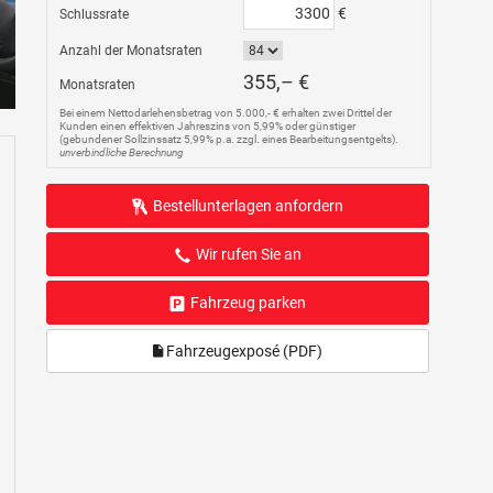
€
Schlussrate
Anzahl der Monatsraten
355,– €
Monatsraten
Bei einem Nettodarlehensbetrag von 5.000,- € erhalten zwei Drittel der
Kunden einen effektiven Jahreszins von 5,99% oder günstiger
(gebundener Sollzinssatz 5,99% p.a. zzgl. eines Bearbeitungsentgelts).
unverbindliche Berechnung
Bestellunterlagen anfordern
Wir rufen Sie an
Fahrzeug parken
Fahrzeugexposé (PDF)