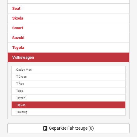
Seat
Skoda
Smart
Suzuki
Toyota
Volkswagen
Caddy Maxi
T-Cross
T-Roc
Taigo
Tayron
Tiguan
Touareg
Geparkte Fahrzeuge (
0
)