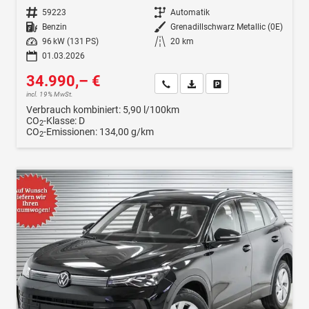
Fahrzeugnr.
59223
Getriebe
Automatik
Kraftstoff
Benzin
Außenfarbe
Grenadillschwarz Metallic (0E)
Leistung
96 kW (131 PS)
Kilometerstand
20 km
01.03.2026
34.990,– €
Wir rufen Sie an
Fahrzeugexposé (PDF)
Fahrzeug parken
incl. 19% MwSt.
Verbrauch kombiniert:
5,90 l/100km
CO
-Klasse:
D
2
CO
-Emissionen:
134,00 g/km
2