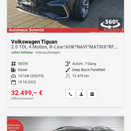
Volkswagen Tiguan
2.0 TDI, 4 Motion, R-Line*AHK*NAVI*MATRIX*RFK*19LM*ACC* 8 fach bereift
sofort lieferbar
Gebrauchtwagen
Fahrzeugnr.
58359
Getriebe
Autom. 7-Gang
Kraftstoff
Diesel
Außenfarbe
Deep Black Perleffekt
Leistung
147 kW (200 PS)
Kilometerstand
73.479 km
19.10.2023
32.499,– €
Wir rufen Sie an
Fahrzeugexposé (PDF)
Fahrzeug parken
Differenzbesteuert