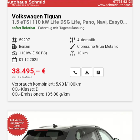
Volkswagen Tiguan
1.5 eTSI 110 kW Life DSG Life, Pano, Navi, EasyOpen, LED-Plus, 5 J.-Garantie
sofort lieferbar
Fahrzeug mit Tageszulassung
Fahrzeugnr.
59297
Getriebe
Automatik
Kraftstoff
Benzin
Außenfarbe
Cipressino Grün Metallic
Leistung
110 kW (150 PS)
Kilometerstand
10 km
01.12.2025
38.495,– €
Wir rufen Sie an
Fahrzeugexposé (PDF)
Fahrzeug parken
incl. 19% MwSt.
Verbrauch kombiniert:
5,90 l/100km
CO
-Klasse:
D
2
CO
-Emissionen:
135,00 g/km
2