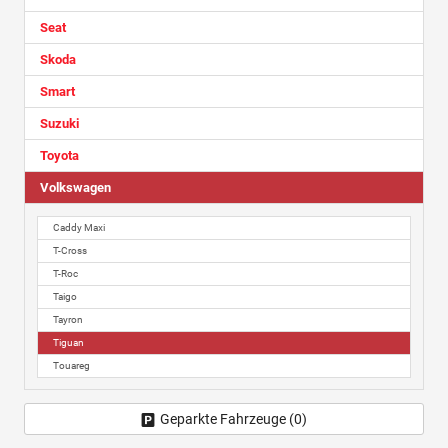
Seat
Skoda
Smart
Suzuki
Toyota
Volkswagen
Caddy Maxi
T-Cross
T-Roc
Taigo
Tayron
Tiguan
Touareg
Geparkte Fahrzeuge (
0
)