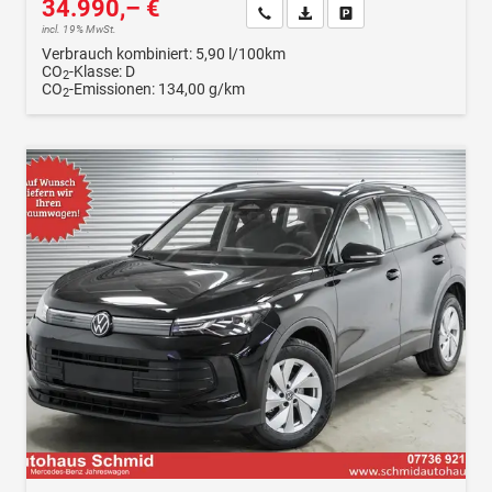
34.990,– €
Wir rufen Sie an
Fahrzeugexposé (PDF)
Fahrzeug parken
incl. 19% MwSt.
Verbrauch kombiniert:
5,90 l/100km
CO
-Klasse:
D
2
CO
-Emissionen:
134,00 g/km
2