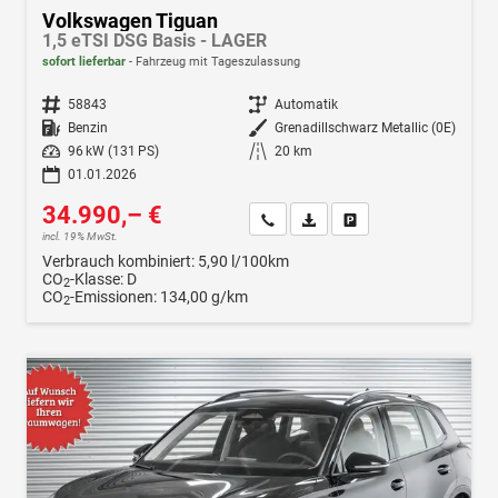
Volkswagen Tiguan
1,5 eTSI DSG Basis - LAGER
sofort lieferbar
Fahrzeug mit Tageszulassung
Fahrzeugnr.
58843
Getriebe
Automatik
Kraftstoff
Benzin
Außenfarbe
Grenadillschwarz Metallic (0E)
Leistung
96 kW (131 PS)
Kilometerstand
20 km
01.01.2026
34.990,– €
Wir rufen Sie an
Fahrzeugexposé (PDF)
Fahrzeug parken
incl. 19% MwSt.
Verbrauch kombiniert:
5,90 l/100km
CO
-Klasse:
D
2
CO
-Emissionen:
134,00 g/km
2