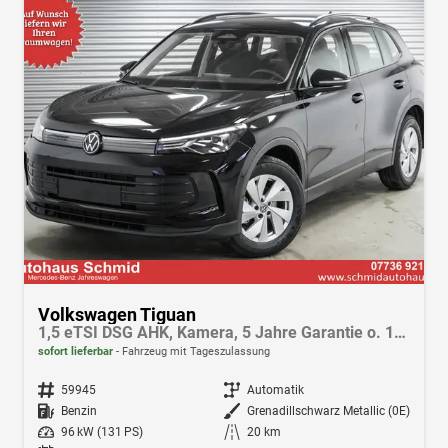
Volkswagen Tiguan
1,5 eTSI DSG AHK, Kamera, 5 Jahre Garantie o. 100.000 km
sofort lieferbar
Fahrzeug mit Tageszulassung
Fahrzeugnr.
59945
Getriebe
Automatik
Kraftstoff
Benzin
Außenfarbe
Grenadillschwarz Metallic (0E)
Leistung
96 kW (131 PS)
Kilometerstand
20 km