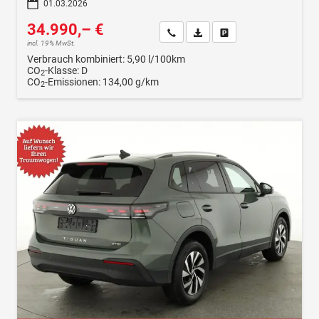
01.03.2026
34.990,– €
Wir rufen Sie an
Fahrzeugexposé (PDF)
Fahrzeug parken
incl. 19% MwSt.
Verbrauch kombiniert:
5,90 l/100km
CO
-Klasse:
D
2
CO
-Emissionen:
134,00 g/km
2