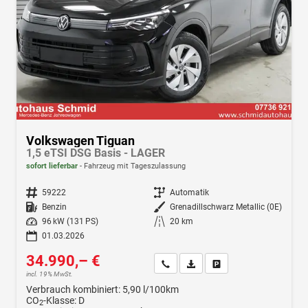
Volkswagen Tiguan
1,5 eTSI DSG Basis - LAGER
sofort lieferbar
Fahrzeug mit Tageszulassung
Fahrzeugnr.
59222
Getriebe
Automatik
Kraftstoff
Benzin
Außenfarbe
Grenadillschwarz Metallic (0E)
Leistung
96 kW (131 PS)
Kilometerstand
20 km
01.03.2026
34.990,– €
Wir rufen Sie an
Fahrzeugexposé (PDF)
Fahrzeug parken
incl. 19% MwSt.
Verbrauch kombiniert:
5,90 l/100km
CO
-Klasse:
D
2