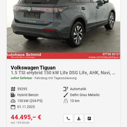
Volkswagen Tiguan
1.5 TSI eHybrid 150 kW Life DSG Life, AHK, Navi, Side, easyOpen, Winter
sofort lieferbar
Fahrzeug mit Tageszulassung
Fahrzeugnr.
59295
Getriebe
Automatik
Kraftstoff
Hybrid Benzin
Außenfarbe
Delfin Grau Metallic
Leistung
150 kW (204 PS)
Kilometerstand
10 km
01.11.2025
44.495,– €
Wir rufen Sie an
Fahrzeugexposé (PDF)
Fahrzeug parken
incl. 19% MwSt.