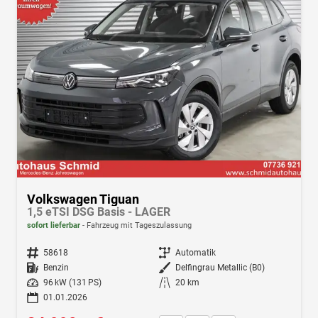
Volkswagen Tiguan
1,5 eTSI DSG Basis - LAGER
sofort lieferbar
Fahrzeug mit Tageszulassung
Fahrzeugnr.
58618
Getriebe
Automatik
Kraftstoff
Benzin
Außenfarbe
Delfingrau Metallic (B0)
Leistung
96 kW (131 PS)
Kilometerstand
20 km
01.01.2026