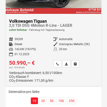
Volkswagen Tiguan
2,0 TDI DSG 4Motion R-Line - LAGER
sofort lieferbar
Fahrzeug mit Tageszulassung
Fahrzeugnr.
59209
Getriebe
Automatik
Kraftstoff
Diesel
Außenfarbe
Uranograu Metallic (5K)
Leistung
142 kW (193 PS)
Kilometerstand
20 km
01.12.2025
50.990,– €
Wir rufen Sie an
Fahrzeugexposé (PDF)
Fahrzeug parken
incl. 19% MwSt.
Verbrauch kombiniert:
6,50 l/100km
CO
-Klasse:
F
2
CO
-Emissionen:
171,00 g/km
2
Datensätze pro Seite:
10
20
50
100
250