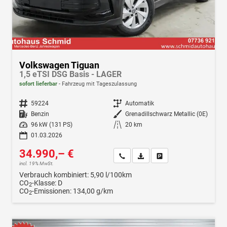
Volkswagen Tiguan
1,5 eTSI DSG Basis - LAGER
sofort lieferbar
Fahrzeug mit Tageszulassung
Fahrzeugnr.
59224
Getriebe
Automatik
Kraftstoff
Benzin
Außenfarbe
Grenadillschwarz Metallic (0E)
Leistung
96 kW (131 PS)
Kilometerstand
20 km
01.03.2026
34.990,– €
Wir rufen Sie an
Fahrzeugexposé (PDF)
Fahrzeug parken
incl. 19% MwSt.
Verbrauch kombiniert:
5,90 l/100km
CO
-Klasse:
D
2
CO
-Emissionen:
134,00 g/km
2