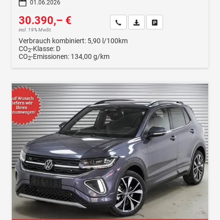
01.06.2026
30.390,– €
Wir rufen Sie an
Fahrzeugexposé (PDF)
Fahrzeug parken
incl. 19% MwSt.
Verbrauch kombiniert:
5,90 l/100km
CO
-Klasse:
D
2
CO
-Emissionen:
134,00 g/km
2