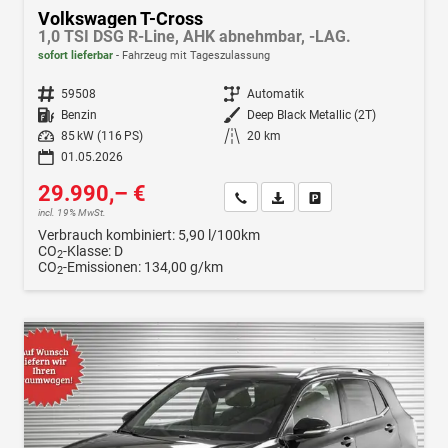
Volkswagen T-Cross
1,0 TSI DSG R-Line, AHK abnehmbar, -LAG.
sofort lieferbar
Fahrzeug mit Tageszulassung
Fahrzeugnr.
59508
Getriebe
Automatik
Kraftstoff
Benzin
Außenfarbe
Deep Black Metallic (2T)
Leistung
85 kW (116 PS)
Kilometerstand
20 km
01.05.2026
29.990,– €
Wir rufen Sie an
Fahrzeugexposé (PDF)
Fahrzeug parken
incl. 19% MwSt.
Verbrauch kombiniert:
5,90 l/100km
CO
-Klasse:
D
2
CO
-Emissionen:
134,00 g/km
2