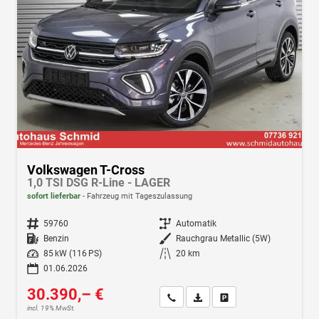
Volkswagen T-Cross
1,0 TSI DSG R-Line - LAGER
sofort lieferbar
Fahrzeug mit Tageszulassung
Fahrzeugnr.
59760
Getriebe
Automatik
Kraftstoff
Benzin
Außenfarbe
Rauchgrau Metallic (5W)
Leistung
85 kW (116 PS)
Kilometerstand
20 km
01.06.2026
30.390,– €
Wir rufen Sie an
Fahrzeugexposé (PDF)
Fahrzeug parken
incl. 19% MwSt.