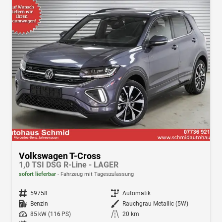
Volkswagen T-Cross
1,0 TSI DSG R-Line - LAGER
sofort lieferbar
Fahrzeug mit Tageszulassung
Fahrzeugnr.
59758
Getriebe
Automatik
Kraftstoff
Benzin
Außenfarbe
Rauchgrau Metallic (5W)
Leistung
85 kW (116 PS)
Kilometerstand
20 km