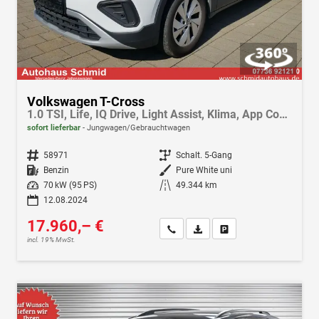
Volkswagen T-Cross
1.0 TSI, Life, IQ Drive, Light Assist, Klima, App Connect, SHZ, Navi, ACC, LED
sofort lieferbar
Jungwagen/Gebrauchtwagen
Fahrzeugnr.
58971
Getriebe
Schalt. 5-Gang
Kraftstoff
Benzin
Außenfarbe
Pure White uni
Leistung
70 kW (95 PS)
Kilometerstand
49.344 km
12.08.2024
17.960,– €
Wir rufen Sie an
Fahrzeugexposé (PDF)
Fahrzeug parken
incl. 19% MwSt.