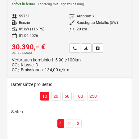
sofort lieferbar
Fahrzeug mit Tageszulassung
Fahrzeugnr.
59761
Getriebe
Automatik
Kraftstoff
Benzin
Außenfarbe
Rauchgrau Metallic (5W)
Leistung
85 kW (116 PS)
Kilometerstand
20 km
01.06.2026
30.390,– €
Wir rufen Sie an
Fahrzeugexposé (PDF)
Fahrzeug parken
incl. 19% MwSt.
Verbrauch kombiniert:
5,90 l/100km
CO
-Klasse:
D
2
CO
-Emissionen:
134,00 g/km
2
Datensätze pro Seite:
10
20
50
100
250
Seiten:
1
2
3