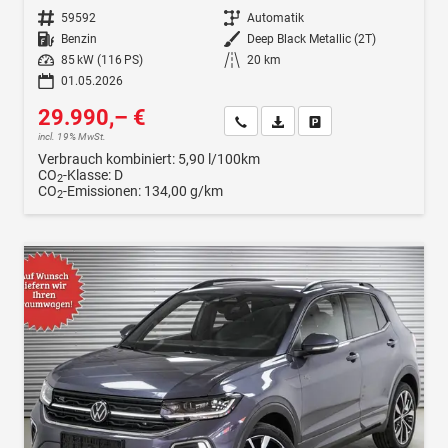
Fahrzeugnr.
59592
Getriebe
Automatik
Kraftstoff
Benzin
Außenfarbe
Deep Black Metallic (2T)
Leistung
85 kW (116 PS)
Kilometerstand
20 km
01.05.2026
29.990,– €
Wir rufen Sie an
Fahrzeugexposé (PDF)
Fahrzeug parken
incl. 19% MwSt.
Verbrauch kombiniert:
5,90 l/100km
CO
-Klasse:
D
2
CO
-Emissionen:
134,00 g/km
2