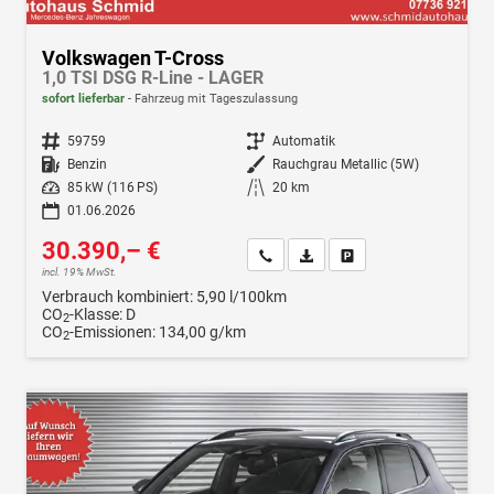
Volkswagen T-Cross
1,0 TSI DSG R-Line - LAGER
sofort lieferbar
Fahrzeug mit Tageszulassung
Fahrzeugnr.
59759
Getriebe
Automatik
Kraftstoff
Benzin
Außenfarbe
Rauchgrau Metallic (5W)
Leistung
85 kW (116 PS)
Kilometerstand
20 km
01.06.2026
30.390,– €
Wir rufen Sie an
Fahrzeugexposé (PDF)
Fahrzeug parken
incl. 19% MwSt.
Verbrauch kombiniert:
5,90 l/100km
CO
-Klasse:
D
2
CO
-Emissionen:
134,00 g/km
2