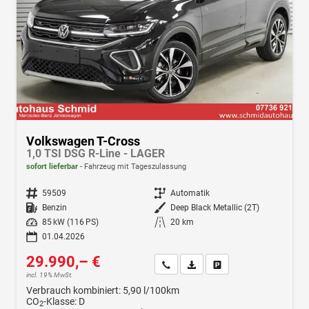
Volkswagen T-Cross
1,0 TSI DSG R-Line - LAGER
sofort lieferbar
Fahrzeug mit Tageszulassung
Fahrzeugnr.
59509
Getriebe
Automatik
Kraftstoff
Benzin
Außenfarbe
Deep Black Metallic (2T)
Leistung
85 kW (116 PS)
Kilometerstand
20 km
01.04.2026
29.990,– €
Wir rufen Sie an
Fahrzeugexposé (PDF)
Fahrzeug parken
incl. 19% MwSt.
Verbrauch kombiniert:
5,90 l/100km
CO
-Klasse:
D
2