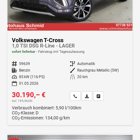
Volkswagen T-Cross
1,0 TSI DSG R-Line - LAGER
sofort lieferbar
Fahrzeug mit Tageszulassung
Fahrzeugnr.
59639
Getriebe
Automatik
Kraftstoff
Benzin
Außenfarbe
Rauchgrau Metallic (5W)
Leistung
85 kW (116 PS)
Kilometerstand
20 km
01.05.2026
30.190,– €
Wir rufen Sie an
Fahrzeugexposé (PDF)
Fahrzeug parken
incl. 19% MwSt.
Verbrauch kombiniert:
5,90 l/100km
CO
-Klasse:
D
2
CO
-Emissionen:
134,00 g/km
2