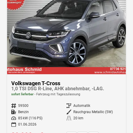
Volkswagen T-Cross
1,0 TSI DSG R-Line, AHK abnehmbar, -LAG.
sofort lieferbar
Fahrzeug mit Tageszulassung
Fahrzeugnr.
59500
Getriebe
Automatik
Kraftstoff
Benzin
Außenfarbe
Rauchgrau Metallic (5W)
Leistung
85 kW (116 PS)
Kilometerstand
20 km
01.06.2026