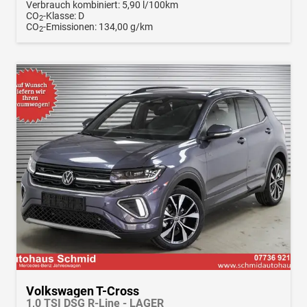
Verbrauch kombiniert:
5,90 l/100km
CO
-Klasse:
D
2
CO
-Emissionen:
134,00 g/km
2
Volkswagen T-Cross
1,0 TSI DSG R-Line - LAGER