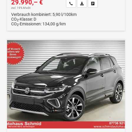
29.990,– €
Wir rufen Sie an
Fahrzeugexposé (PDF)
Fahrzeug parken
incl. 19% MwSt.
Verbrauch kombiniert:
5,90 l/100km
CO
-Klasse:
D
2
CO
-Emissionen:
134,00 g/km
2