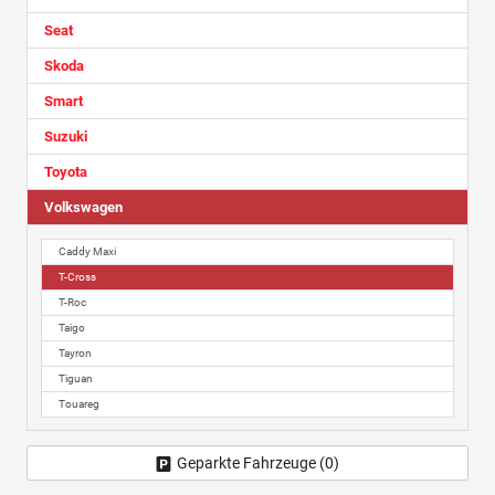
Seat
Skoda
Smart
Suzuki
Toyota
Volkswagen
Caddy Maxi
T-Cross
T-Roc
Taigo
Tayron
Tiguan
Touareg
Geparkte Fahrzeuge (
0
)