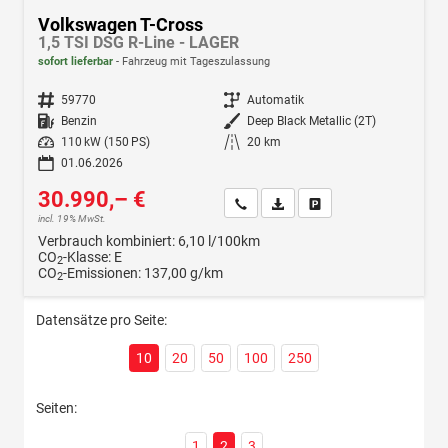
Volkswagen T-Cross
1,5 TSI DSG R-Line - LAGER
sofort lieferbar
Fahrzeug mit Tageszulassung
Fahrzeugnr.
59770
Getriebe
Automatik
Kraftstoff
Benzin
Außenfarbe
Deep Black Metallic (2T)
Leistung
110 kW (150 PS)
Kilometerstand
20 km
01.06.2026
30.990,– €
Wir rufen Sie an
Fahrzeugexposé (PDF)
Fahrzeug parken
incl. 19% MwSt.
Verbrauch kombiniert:
6,10 l/100km
CO
-Klasse:
E
2
CO
-Emissionen:
137,00 g/km
2
Datensätze pro Seite:
10
20
50
100
250
Seiten:
1
2
3