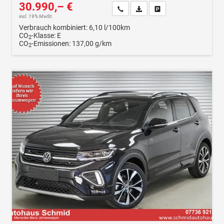
30.990,– €
Wir rufen Sie an
Fahrzeugexposé (PDF)
Fahrzeug parken
incl. 19% MwSt.
Verbrauch kombiniert:
6,10 l/100km
CO
-Klasse:
E
2
CO
-Emissionen:
137,00 g/km
2