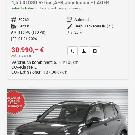
1,5 TSI DSG R-Line,AHK abnehmbar - LAGER
sofort lieferbar
Fahrzeug mit Tageszulassung
Fahrzeugnr.
59762
Getriebe
Automatik
Kraftstoff
Benzin
Außenfarbe
Deep Black Metallic (2T)
Leistung
110 kW (150 PS)
Kilometerstand
20 km
01.06.2026
30.990,– €
Wir rufen Sie an
Fahrzeugexposé (PDF)
Fahrzeug parken
incl. 19% MwSt.
Verbrauch kombiniert:
6,10 l/100km
CO
-Klasse:
E
2
CO
-Emissionen:
137,00 g/km
2