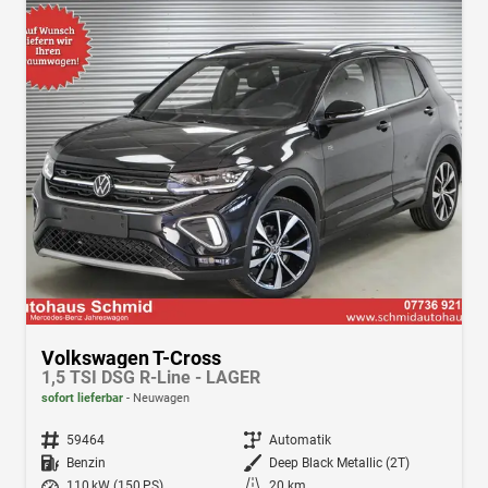
Volkswagen T-Cross
1,5 TSI DSG R-Line - LAGER
sofort lieferbar
Neuwagen
Fahrzeugnr.
59464
Getriebe
Automatik
Kraftstoff
Benzin
Außenfarbe
Deep Black Metallic (2T)
Leistung
110 kW (150 PS)
Kilometerstand
20 km