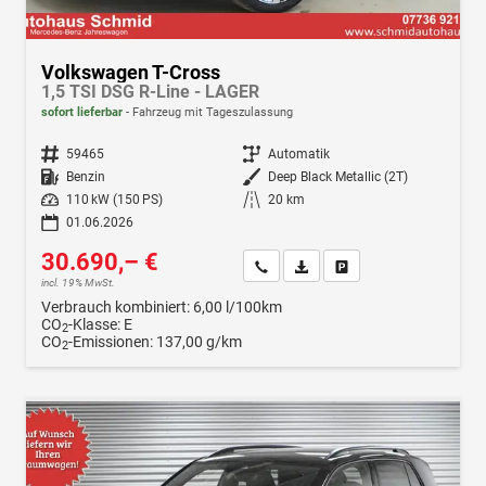
Volkswagen T-Cross
1,5 TSI DSG R-Line - LAGER
sofort lieferbar
Fahrzeug mit Tageszulassung
Fahrzeugnr.
59465
Getriebe
Automatik
Kraftstoff
Benzin
Außenfarbe
Deep Black Metallic (2T)
Leistung
110 kW (150 PS)
Kilometerstand
20 km
01.06.2026
30.690,– €
Wir rufen Sie an
Fahrzeugexposé (PDF)
Fahrzeug parken
incl. 19% MwSt.
Verbrauch kombiniert:
6,00 l/100km
CO
-Klasse:
E
2
CO
-Emissionen:
137,00 g/km
2