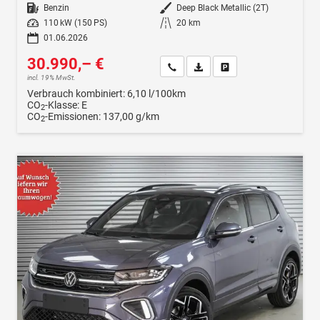
Kraftstoff
Benzin
Außenfarbe
Deep Black Metallic (2T)
Leistung
110 kW (150 PS)
Kilometerstand
20 km
01.06.2026
30.990,– €
Wir rufen Sie an
Fahrzeugexposé (PDF)
Fahrzeug parken
incl. 19% MwSt.
Verbrauch kombiniert:
6,10 l/100km
CO
-Klasse:
E
2
CO
-Emissionen:
137,00 g/km
2