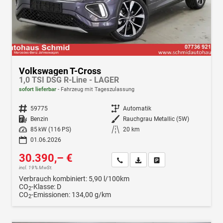
Volkswagen T-Cross
1,0 TSI DSG R-Line - LAGER
sofort lieferbar
Fahrzeug mit Tageszulassung
Fahrzeugnr.
59775
Getriebe
Automatik
Kraftstoff
Benzin
Außenfarbe
Rauchgrau Metallic (5W)
Leistung
85 kW (116 PS)
Kilometerstand
20 km
01.06.2026
30.390,– €
Wir rufen Sie an
Fahrzeugexposé (PDF)
Fahrzeug parken
incl. 19% MwSt.
Verbrauch kombiniert:
5,90 l/100km
CO
-Klasse:
D
2
CO
-Emissionen:
134,00 g/km
2