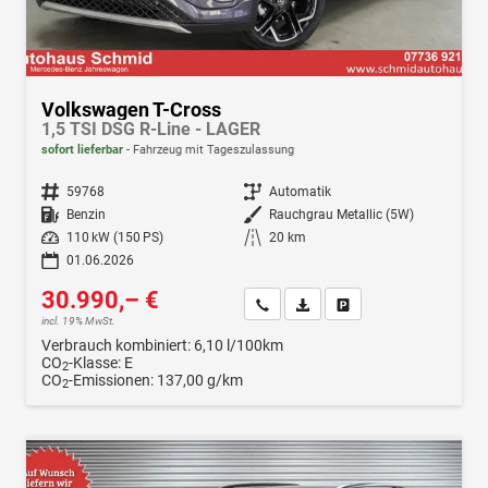
Volkswagen T-Cross
1,5 TSI DSG R-Line - LAGER
sofort lieferbar
Fahrzeug mit Tageszulassung
Fahrzeugnr.
59768
Getriebe
Automatik
Kraftstoff
Benzin
Außenfarbe
Rauchgrau Metallic (5W)
Leistung
110 kW (150 PS)
Kilometerstand
20 km
01.06.2026
30.990,– €
Wir rufen Sie an
Fahrzeugexposé (PDF)
Fahrzeug parken
incl. 19% MwSt.
Verbrauch kombiniert:
6,10 l/100km
CO
-Klasse:
E
2
CO
-Emissionen:
137,00 g/km
2