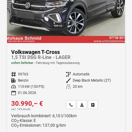
Volkswagen T-Cross
1,5 TSI DSG R-Line - LAGER
sofort lieferbar
Fahrzeug mit Tageszulassung
Fahrzeugnr.
59763
Getriebe
Automatik
Kraftstoff
Benzin
Außenfarbe
Deep Black Metallic (2T)
Leistung
110 kW (150 PS)
Kilometerstand
20 km
01.06.2026
30.990,– €
Wir rufen Sie an
Fahrzeugexposé (PDF)
Fahrzeug parken
incl. 19% MwSt.
Verbrauch kombiniert:
6,10 l/100km
CO
-Klasse:
E
2
CO
-Emissionen:
137,00 g/km
2