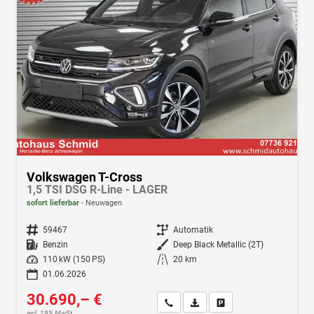
Volkswagen T-Cross
1,5 TSI DSG R-Line - LAGER
sofort lieferbar
Neuwagen
Fahrzeugnr.
59467
Getriebe
Automatik
Kraftstoff
Benzin
Außenfarbe
Deep Black Metallic (2T)
Leistung
110 kW (150 PS)
Kilometerstand
20 km
01.06.2026
30.690,– €
Wir rufen Sie an
Fahrzeugexposé (PDF)
Fahrzeug parken
incl. 19% MwSt.