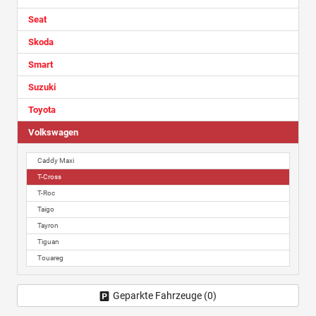
Seat
Skoda
Smart
Suzuki
Toyota
Volkswagen
Caddy Maxi
T-Cross
T-Roc
Taigo
Tayron
Tiguan
Touareg
Geparkte Fahrzeuge (
0
)