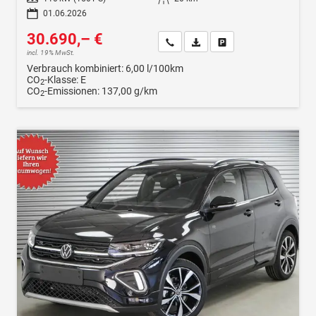
01.06.2026
30.690,– €
Wir rufen Sie an
Fahrzeugexposé (PDF)
Fahrzeug parken
incl. 19% MwSt.
Verbrauch kombiniert:
6,00 l/100km
CO
-Klasse:
E
2
CO
-Emissionen:
137,00 g/km
2