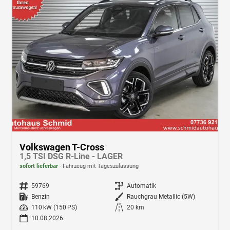
Volkswagen T-Cross
1,5 TSI DSG R-Line - LAGER
sofort lieferbar
Fahrzeug mit Tageszulassung
Fahrzeugnr.
59769
Getriebe
Automatik
Kraftstoff
Benzin
Außenfarbe
Rauchgrau Metallic (5W)
Leistung
110 kW (150 PS)
Kilometerstand
20 km
10.08.2026