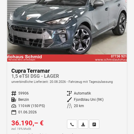
Cupra Terramar
1,5 eTSI DSG - LAGER
unverbindliche Lieferzeit:
20.08.2026
Fahrzeug mit Tageszulassung
Fahrzeugnr.
59906
Getriebe
Automatik
Kraftstoff
Benzin
Außenfarbe
Fjordblau Uni (9K)
Leistung
110 kW (150 PS)
Kilometerstand
20 km
01.06.2026
36.190,– €
Wir rufen Sie an
Fahrzeugexposé (PDF)
Fahrzeug parken
incl. 19% MwSt.