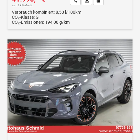
Wir rufen Sie an
Fahrzeugexposé (PDF)
Fahrzeug parken
incl. 19% MwSt.
Verbrauch kombiniert:
8,50 l/100km
CO
-Klasse:
G
2
CO
-Emissionen:
194,00 g/km
2