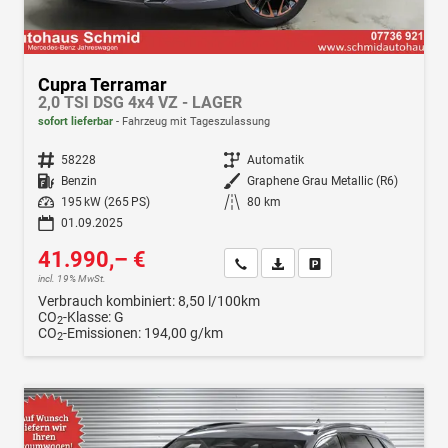
Cupra Terramar
2,0 TSI DSG 4x4 VZ - LAGER
sofort lieferbar
Fahrzeug mit Tageszulassung
Fahrzeugnr.
58228
Getriebe
Automatik
Kraftstoff
Benzin
Außenfarbe
Graphene Grau Metallic (R6)
Leistung
195 kW (265 PS)
Kilometerstand
80 km
01.09.2025
41.990,– €
Wir rufen Sie an
Fahrzeugexposé (PDF)
Fahrzeug parken
incl. 19% MwSt.
Verbrauch kombiniert:
8,50 l/100km
CO
-Klasse:
G
2
CO
-Emissionen:
194,00 g/km
2