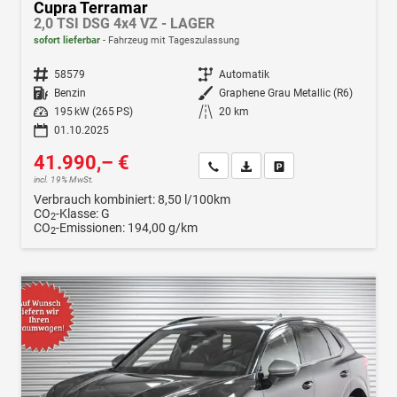
Cupra Terramar
2,0 TSI DSG 4x4 VZ - LAGER
sofort lieferbar
Fahrzeug mit Tageszulassung
Fahrzeugnr.
58579
Getriebe
Automatik
Kraftstoff
Benzin
Außenfarbe
Graphene Grau Metallic (R6)
Leistung
195 kW (265 PS)
Kilometerstand
20 km
01.10.2025
41.990,– €
Wir rufen Sie an
Fahrzeugexposé (PDF)
Fahrzeug parken
incl. 19% MwSt.
Verbrauch kombiniert:
8,50 l/100km
CO
-Klasse:
G
2
CO
-Emissionen:
194,00 g/km
2