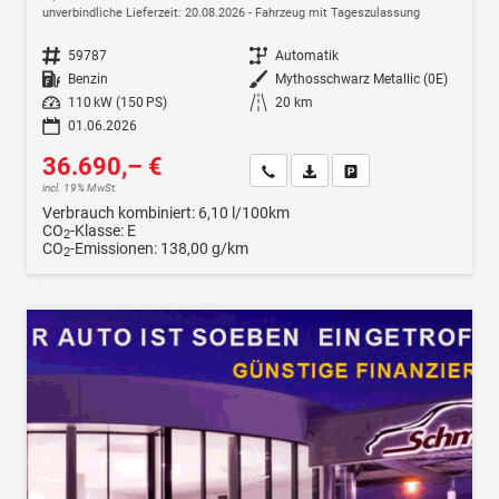
unverbindliche Lieferzeit:
20.08.2026
Fahrzeug mit Tageszulassung
Fahrzeugnr.
59787
Getriebe
Automatik
Kraftstoff
Benzin
Außenfarbe
Mythosschwarz Metallic (0E)
Leistung
110 kW (150 PS)
Kilometerstand
20 km
01.06.2026
36.690,– €
Wir rufen Sie an
Fahrzeugexposé (PDF)
Fahrzeug parken
incl. 19% MwSt.
Verbrauch kombiniert:
6,10 l/100km
CO
-Klasse:
E
2
CO
-Emissionen:
138,00 g/km
2