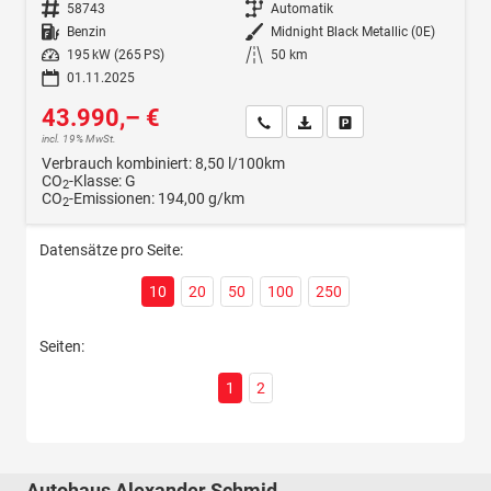
Fahrzeugnr.
58743
Getriebe
Automatik
Kraftstoff
Benzin
Außenfarbe
Midnight Black Metallic (0E)
Leistung
195 kW (265 PS)
Kilometerstand
50 km
01.11.2025
43.990,– €
Wir rufen Sie an
Fahrzeugexposé (PDF)
Fahrzeug parken
incl. 19% MwSt.
Verbrauch kombiniert:
8,50 l/100km
CO
-Klasse:
G
2
CO
-Emissionen:
194,00 g/km
2
Datensätze pro Seite:
10
20
50
100
250
Seiten:
1
2
Autohaus Alexander Schmid