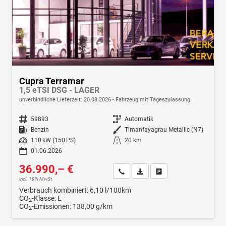
Cupra Terramar
1,5 eTSI DSG - LAGER
unverbindliche Lieferzeit:
20.08.2026
Fahrzeug mit Tageszulassung
Fahrzeugnr.
59893
Getriebe
Automatik
Kraftstoff
Benzin
Außenfarbe
Timanfayagrau Metallic (N7)
Leistung
110 kW (150 PS)
Kilometerstand
20 km
01.06.2026
36.990,– €
Wir rufen Sie an
Fahrzeugexposé (PDF)
Fahrzeug parken
incl. 19% MwSt.
Verbrauch kombiniert:
6,10 l/100km
CO
-Klasse:
E
2
CO
-Emissionen:
138,00 g/km
2