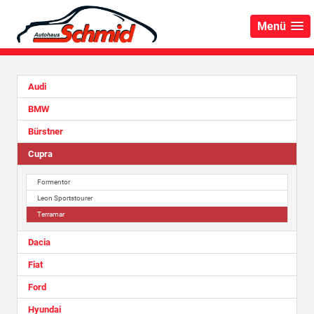
Menü
Audi
BMW
Bürstner
Cupra
Formentor
Leon Sportstourer
Terramar
Dacia
Fiat
Ford
Hyundai