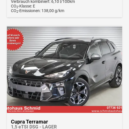
Verbrauch kombiniert:
6,10 l/100km
CO
-Klasse:
E
2
CO
-Emissionen:
138,00 g/km
2
Cupra Terramar
1,5 eTSI DSG - LAGER