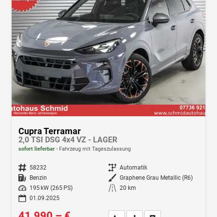
Cupra Terramar
2,0 TSI DSG 4x4 VZ - LAGER
sofort lieferbar
Fahrzeug mit Tageszulassung
Fahrzeugnr.
58232
Getriebe
Automatik
Kraftstoff
Benzin
Außenfarbe
Graphene Grau Metallic (R6)
Leistung
195 kW (265 PS)
Kilometerstand
20 km
01.09.2025
41.990,– €