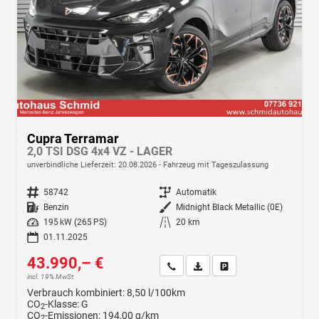
Cupra Terramar
2,0 TSI DSG 4x4 VZ - LAGER
unverbindliche Lieferzeit:
20.08.2026
Fahrzeug mit Tageszulassung
Fahrzeugnr.
58742
Getriebe
Automatik
Kraftstoff
Benzin
Außenfarbe
Midnight Black Metallic (0E)
Leistung
195 kW (265 PS)
Kilometerstand
20 km
01.11.2025
43.990,– €
Wir rufen Sie an
Fahrzeugexposé (PDF)
Fahrzeug parken
incl. 19% MwSt.
Verbrauch kombiniert:
8,50 l/100km
CO
-Klasse:
G
2
CO
-Emissionen:
194,00 g/km
2