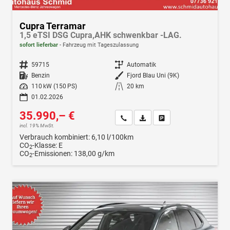
Cupra Terramar
1,5 eTSI DSG Cupra,AHK schwenkbar -LAG.
sofort lieferbar
Fahrzeug mit Tageszulassung
Fahrzeugnr.
59715
Getriebe
Automatik
Kraftstoff
Benzin
Außenfarbe
Fjord Blau Uni (9K)
Leistung
110 kW (150 PS)
Kilometerstand
20 km
01.02.2026
35.990,– €
Wir rufen Sie an
Fahrzeugexposé (PDF)
Fahrzeug parken
incl. 19% MwSt.
Verbrauch kombiniert:
6,10 l/100km
CO
-Klasse:
E
2
CO
-Emissionen:
138,00 g/km
2