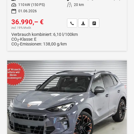
Leistung
110 kW (150 PS)
Kilometerstand
20 km
01.06.2026
36.990,– €
Wir rufen Sie an
Fahrzeugexposé (PDF)
Fahrzeug parken
incl. 19% MwSt.
Verbrauch kombiniert:
6,10 l/100km
CO
-Klasse:
E
2
CO
-Emissionen:
138,00 g/km
2