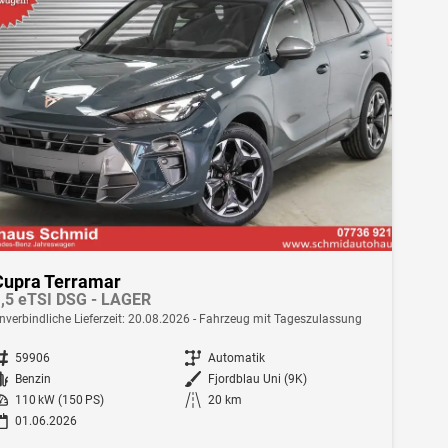
Cupra Terramar
,5 eTSI DSG - LAGER
nverbindliche Lieferzeit:
20.08.2026
Fahrzeug mit Tageszulassung
ahrzeugnr.
59906
Getriebe
Automatik
Kraftstoff
Benzin
Außenfarbe
Fjordblau Uni (9K)
istung
110 kW (150 PS)
Kilometerstand
20 km
01.06.2026