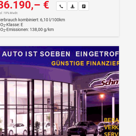
36.190,– €
Wir rufen Sie an
Fahrzeugexposé (PDF)
Fahrzeug parken
ncl. 19% MwSt.
erbrauch kombiniert:
6,10 l/100km
CO
-Klasse:
E
2
CO
-Emissionen:
138,00 g/km
2