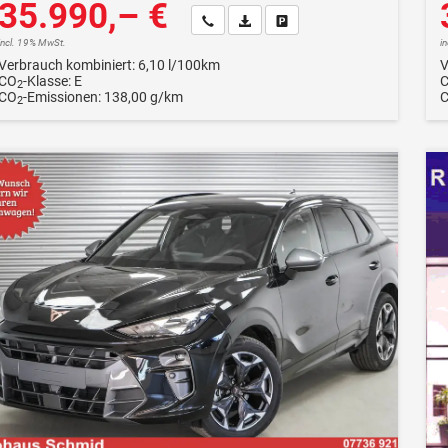
35.990,– €
Wir rufen Sie an
Fahrzeugexposé (PDF)
Fahrzeug parken
incl. 19% MwSt.
i
Verbrauch kombiniert:
6,10 l/100km
V
CO
-Klasse:
E
2
CO
-Emissionen:
138,00 g/km
2