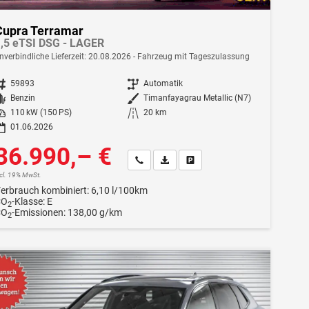
Cupra Terramar
,5 eTSI DSG - LAGER
nverbindliche Lieferzeit:
20.08.2026
Fahrzeug mit Tageszulassung
ahrzeugnr.
59893
Getriebe
Automatik
Kraftstoff
Benzin
Außenfarbe
Timanfayagrau Metallic (N7)
istung
110 kW (150 PS)
Kilometerstand
20 km
01.06.2026
36.990,– €
Wir rufen Sie an
Fahrzeugexposé (PDF)
Fahrzeug parken
ncl. 19% MwSt.
erbrauch kombiniert:
6,10 l/100km
CO
-Klasse:
E
2
CO
-Emissionen:
138,00 g/km
2