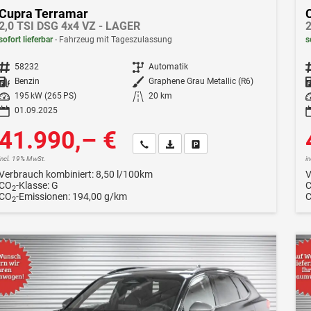
Cupra Terramar
2,0 TSI DSG 4x4 VZ - LAGER
2
sofort lieferbar
Fahrzeug mit Tageszulassung
s
Fahrzeugnr.
58232
Getriebe
Automatik
F
Kraftstoff
Benzin
Außenfarbe
Graphene Grau Metallic (R6)
Leistung
195 kW (265 PS)
Kilometerstand
20 km
Le
01.09.2025
41.990,– €
Wir rufen Sie an
Fahrzeugexposé (PDF)
Fahrzeug parken
incl. 19% MwSt.
i
Verbrauch kombiniert:
8,50 l/100km
V
CO
-Klasse:
G
2
CO
-Emissionen:
194,00 g/km
2