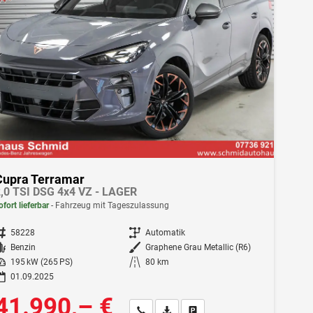
Cupra Terramar
,0 TSI DSG 4x4 VZ - LAGER
ofort lieferbar
Fahrzeug mit Tageszulassung
ahrzeugnr.
58228
Getriebe
Automatik
Kraftstoff
Benzin
Außenfarbe
Graphene Grau Metallic (R6)
istung
195 kW (265 PS)
Kilometerstand
80 km
01.09.2025
41.990,– €
Wir rufen Sie an
Fahrzeugexposé (PDF)
Fahrzeug parken