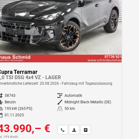
Cupra Terramar
,0 TSI DSG 4x4 VZ - LAGER
nverbindliche Lieferzeit:
20.08.2026
Fahrzeug mit Tageszulassung
ahrzeugnr.
58743
Getriebe
Automatik
Kraftstoff
Benzin
Außenfarbe
Midnight Black Metallic (0E)
istung
195 kW (265 PS)
Kilometerstand
50 km
01.11.2025
43.990,– €
Wir rufen Sie an
Fahrzeugexposé (PDF)
Fahrzeug parken
ncl. 19% MwSt.