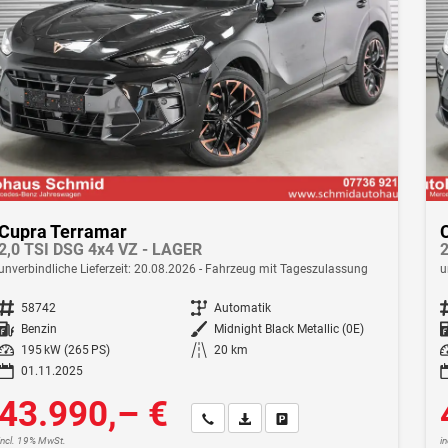
Cupra Terramar
2,0 TSI DSG 4x4 VZ - LAGER
2
unverbindliche Lieferzeit:
20.08.2026
Fahrzeug mit Tageszulassung
u
Fahrzeugnr.
58742
Getriebe
Automatik
F
Kraftstoff
Benzin
Außenfarbe
Midnight Black Metallic (0E)
Leistung
195 kW (265 PS)
Kilometerstand
20 km
Le
01.11.2025
43.990,– €
Wir rufen Sie an
Fahrzeugexposé (PDF)
Fahrzeug parken
incl. 19% MwSt.
i