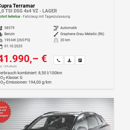
Cupra Terramar
,0 TSI DSG 4x4 VZ - LAGER
ofort lieferbar
Fahrzeug mit Tageszulassung
ahrzeugnr.
58579
Getriebe
Automatik
Kraftstoff
Benzin
Außenfarbe
Graphene Grau Metallic (R6)
istung
195 kW (265 PS)
Kilometerstand
20 km
01.10.2025
41.990,– €
Wir rufen Sie an
Fahrzeugexposé (PDF)
Fahrzeug parken
ncl. 19% MwSt.
erbrauch kombiniert:
8,50 l/100km
CO
-Klasse:
G
2
CO
-Emissionen:
194,00 g/km
2