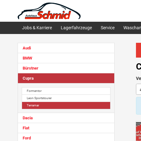
Jobs & Karriere
Lagerfahrzeuge
Service
Waschan
Audi
BMW
C
Bürstner
Cupra
Ve
Formentor
Leon Sportstourer
Terramar
Dacia
Fiat
Ford