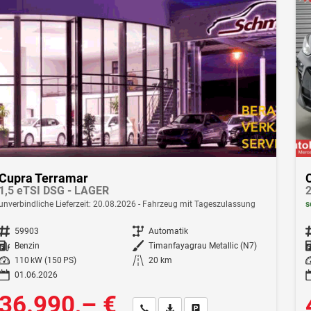
Cupra Terramar
1,5 eTSI DSG - LAGER
2
unverbindliche Lieferzeit:
20.08.2026
Fahrzeug mit Tageszulassung
s
Fahrzeugnr.
59903
Getriebe
Automatik
F
Kraftstoff
Benzin
Außenfarbe
Timanfayagrau Metallic (N7)
Leistung
110 kW (150 PS)
Kilometerstand
20 km
Le
01.06.2026
36.990,– €
Wir rufen Sie an
Fahrzeugexposé (PDF)
Fahrzeug parken