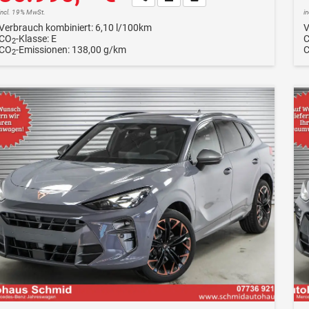
incl. 19% MwSt.
i
Verbrauch kombiniert:
6,10 l/100km
V
CO
-Klasse:
E
2
CO
-Emissionen:
138,00 g/km
2