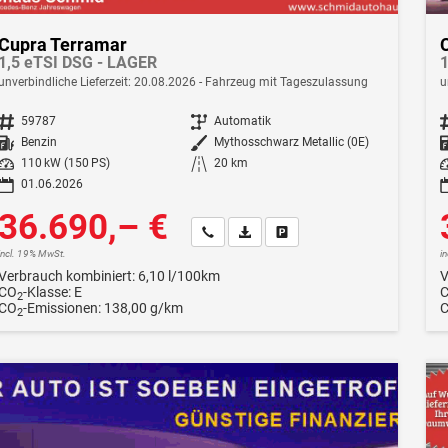
Cupra Terramar
1,5 eTSI DSG - LAGER
1
unverbindliche Lieferzeit:
20.08.2026
Fahrzeug mit Tageszulassung
u
Fahrzeugnr.
59787
Getriebe
Automatik
F
Kraftstoff
Benzin
Außenfarbe
Mythosschwarz Metallic (0E)
Leistung
110 kW (150 PS)
Kilometerstand
20 km
Le
01.06.2026
36.690,– €
Wir rufen Sie an
Fahrzeugexposé (PDF)
Fahrzeug parken
incl. 19% MwSt.
i
Verbrauch kombiniert:
6,10 l/100km
V
CO
-Klasse:
E
2
CO
-Emissionen:
138,00 g/km
2