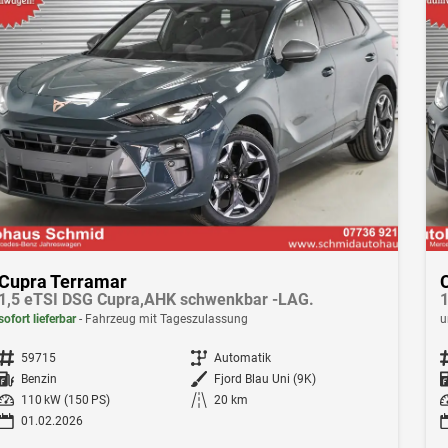
Cupra Terramar
1,5 eTSI DSG Cupra,AHK schwenkbar -LAG.
1
sofort lieferbar
Fahrzeug mit Tageszulassung
u
Fahrzeugnr.
59715
Getriebe
Automatik
F
Kraftstoff
Benzin
Außenfarbe
Fjord Blau Uni (9K)
Leistung
110 kW (150 PS)
Kilometerstand
20 km
Le
01.02.2026