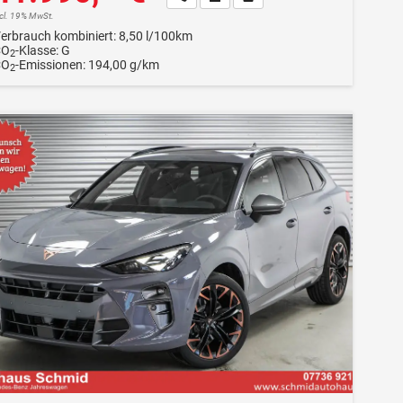
ncl. 19% MwSt.
erbrauch kombiniert:
8,50 l/100km
CO
-Klasse:
G
2
CO
-Emissionen:
194,00 g/km
2