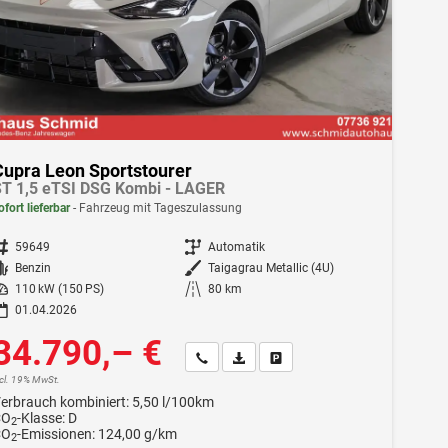
Cupra Leon Sportstourer
T 1,5 eTSI DSG Kombi - LAGER
ofort lieferbar
Fahrzeug mit Tageszulassung
ahrzeugnr.
59649
Getriebe
Automatik
Kraftstoff
Benzin
Außenfarbe
Taigagrau Metallic (4U)
istung
110 kW (150 PS)
Kilometerstand
80 km
01.04.2026
34.790,– €
Wir rufen Sie an
Fahrzeugexposé (PDF)
Fahrzeug parken
ncl. 19% MwSt.
erbrauch kombiniert:
5,50 l/100km
CO
-Klasse:
D
2
CO
-Emissionen:
124,00 g/km
2