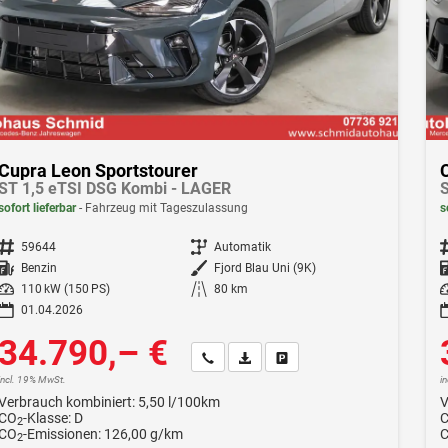
Cupra Leon Sportstourer
ST 1,5 eTSI DSG Kombi - LAGER
S
sofort lieferbar
Fahrzeug mit Tageszulassung
s
Fahrzeugnr.
59644
Getriebe
Automatik
F
Kraftstoff
Benzin
Außenfarbe
Fjord Blau Uni (9K)
Leistung
110 kW (150 PS)
Kilometerstand
80 km
Le
01.04.2026
34.790,– €
Wir rufen Sie an
Fahrzeugexposé (PDF)
Fahrzeug parken
incl. 19% MwSt.
i
Verbrauch kombiniert:
5,50 l/100km
V
CO
-Klasse:
D
2
CO
-Emissionen:
126,00 g/km
2