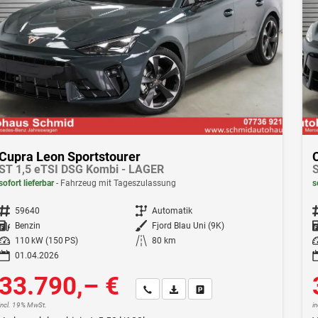
Cupra Leon Sportstourer
ST 1,5 eTSI DSG Kombi - LAGER
S
sofort lieferbar
Fahrzeug mit Tageszulassung
s
Fahrzeugnr.
59640
Getriebe
Automatik
F
Kraftstoff
Benzin
Außenfarbe
Fjord Blau Uni (9K)
Leistung
110 kW (150 PS)
Kilometerstand
80 km
Le
01.04.2026
33.790,– €
Wir rufen Sie an
Fahrzeugexposé (PDF)
Fahrzeug parken
incl. 19% MwSt.
i