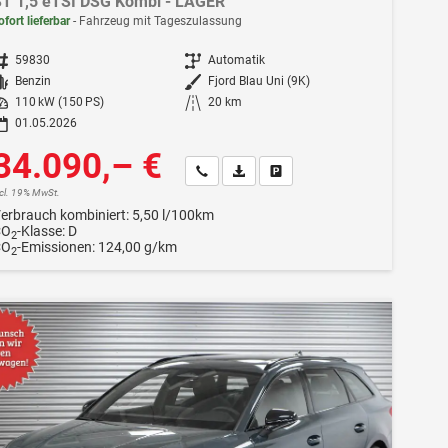
T 1,5 eTSI DSG Kombi - LAGER
ofort lieferbar
Fahrzeug mit Tageszulassung
ahrzeugnr.
59830
Getriebe
Automatik
Kraftstoff
Benzin
Außenfarbe
Fjord Blau Uni (9K)
istung
110 kW (150 PS)
Kilometerstand
20 km
01.05.2026
34.090,– €
Wir rufen Sie an
Fahrzeugexposé (PDF)
Fahrzeug parken
ncl. 19% MwSt.
erbrauch kombiniert:
5,50 l/100km
CO
-Klasse:
D
2
CO
-Emissionen:
124,00 g/km
2