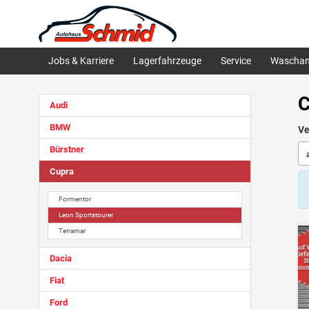
Jobs & Karriere
Lagerfahrzeuge
Service
Waschan
C
Audi
BMW
Ve
Bürstner
Cupra
Formentor
Leon Sportstourer
Terramar
Dacia
Fiat
Ford