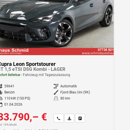
Cupra Leon Sportstourer
T 1,5 eTSI DSG Kombi - LAGER
ofort lieferbar
Fahrzeug mit Tageszulassung
ahrzeugnr.
59641
Getriebe
Automatik
Kraftstoff
Benzin
Außenfarbe
Fjord Blau Uni (9K)
istung
110 kW (150 PS)
Kilometerstand
80 km
01.04.2026
33.790,– €
Wir rufen Sie an
Fahrzeugexposé (PDF)
Fahrzeug parken
ncl. 19% MwSt.