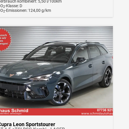
erbrauch kombiniert:
5,50 l/100km
CO
-Klasse:
D
2
CO
-Emissionen:
124,00 g/km
2
Cupra Leon Sportstourer