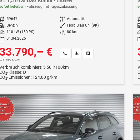
ST 1,5 eTSI DSG Kombi - LAGER
S
sofort lieferbar
Fahrzeug mit Tageszulassung
s
Fahrzeugnr.
59647
Getriebe
Automatik
F
Kraftstoff
Benzin
Außenfarbe
Fjord Blau Uni (9K)
Leistung
110 kW (150 PS)
Kilometerstand
80 km
Le
01.04.2026
33.790,– €
Wir rufen Sie an
Fahrzeugexposé (PDF)
Fahrzeug parken
incl. 19% MwSt.
i
Verbrauch kombiniert:
5,50 l/100km
V
CO
-Klasse:
D
2
CO
-Emissionen:
124,00 g/km
2