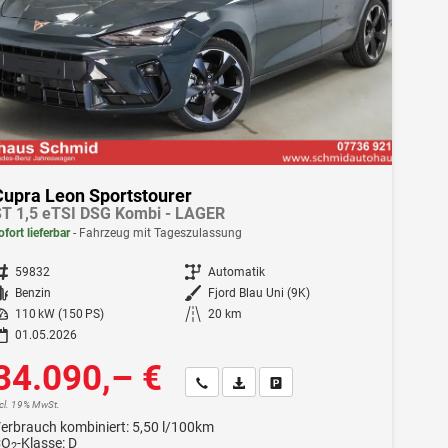
Cupra Leon Sportstourer
T 1,5 eTSI DSG Kombi - LAGER
ofort lieferbar
Fahrzeug mit Tageszulassung
ahrzeugnr.
59832
Getriebe
Automatik
Kraftstoff
Benzin
Außenfarbe
Fjord Blau Uni (9K)
istung
110 kW (150 PS)
Kilometerstand
20 km
01.05.2026
34.090,– €
Wir rufen Sie an
Fahrzeugexposé (PDF)
Fahrzeug parken
ncl. 19% MwSt.
erbrauch kombiniert:
5,50 l/100km
CO
-Klasse:
D
2