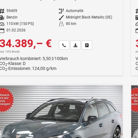
Fahrzeugnr.
59409
Getriebe
Automatik
F
Kraftstoff
Benzin
Außenfarbe
Midnight Black Metallic (0E)
Leistung
110 kW (150 PS)
Kilometerstand
80 km
Le
01.02.2026
34.389,– €
Wir rufen Sie an
Fahrzeugexposé (PDF)
Fahrzeug parken
incl. 19% MwSt.
i
Verbrauch kombiniert:
5,50 l/100km
V
CO
-Klasse:
D
2
CO
-Emissionen:
124,00 g/km
2