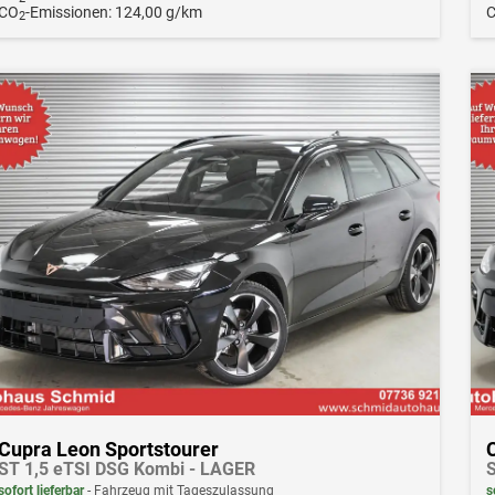
CO
-Emissionen:
124,00 g/km
2
Cupra Leon Sportstourer
ST 1,5 eTSI DSG Kombi - LAGER
S
sofort lieferbar
Fahrzeug mit Tageszulassung
s