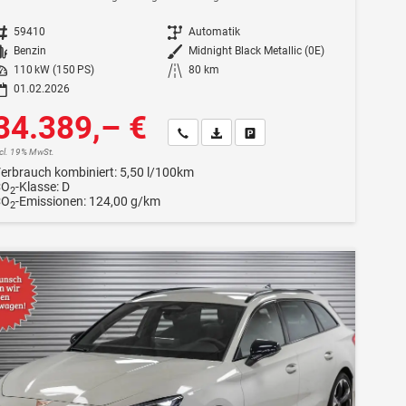
ahrzeugnr.
59410
Getriebe
Automatik
Kraftstoff
Benzin
Außenfarbe
Midnight Black Metallic (0E)
istung
110 kW (150 PS)
Kilometerstand
80 km
01.02.2026
34.389,– €
Wir rufen Sie an
Fahrzeugexposé (PDF)
Fahrzeug parken
ncl. 19% MwSt.
erbrauch kombiniert:
5,50 l/100km
CO
-Klasse:
D
2
CO
-Emissionen:
124,00 g/km
2