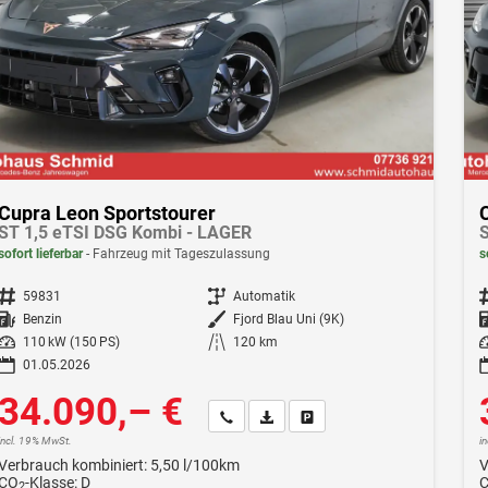
Cupra Leon Sportstourer
ST 1,5 eTSI DSG Kombi - LAGER
S
sofort lieferbar
Fahrzeug mit Tageszulassung
s
Fahrzeugnr.
59831
Getriebe
Automatik
F
Kraftstoff
Benzin
Außenfarbe
Fjord Blau Uni (9K)
Leistung
110 kW (150 PS)
Kilometerstand
120 km
Le
01.05.2026
34.090,– €
Wir rufen Sie an
Fahrzeugexposé (PDF)
Fahrzeug parken
incl. 19% MwSt.
i
Verbrauch kombiniert:
5,50 l/100km
V
CO
-Klasse:
D
2