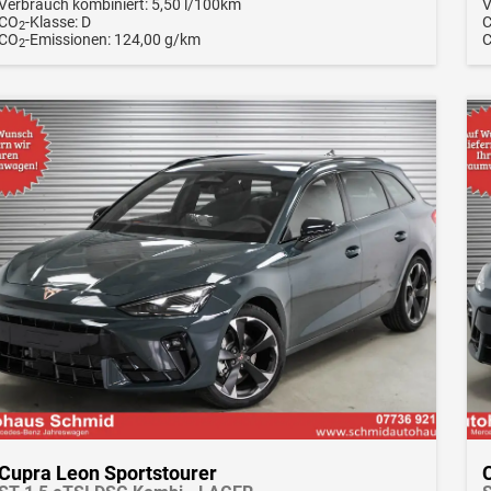
Verbrauch kombiniert:
5,50 l/100km
V
CO
-Klasse:
D
2
CO
-Emissionen:
124,00 g/km
2
Cupra Leon Sportstourer