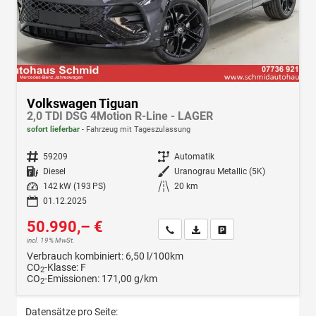
Volkswagen Tiguan
2,0 TDI DSG 4Motion R-Line - LAGER
sofort lieferbar
Fahrzeug mit Tageszulassung
Fahrzeugnr.
59209
Getriebe
Automatik
Kraftstoff
Diesel
Außenfarbe
Uranograu Metallic (5K)
Leistung
142 kW (193 PS)
Kilometerstand
20 km
01.12.2025
50.990,– €
Wir rufen Sie an
Fahrzeugexposé (PDF)
Fahrzeug parken
incl. 19% MwSt.
Verbrauch kombiniert:
6,50 l/100km
CO
-Klasse:
F
2
CO
-Emissionen:
171,00 g/km
2
Datensätze pro Seite: