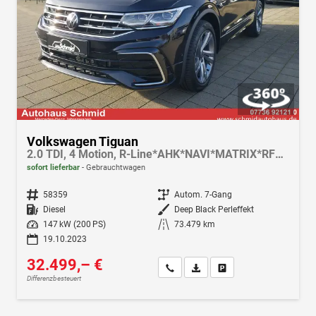
Volkswagen Tiguan
2.0 TDI, 4 Motion, R-Line*AHK*NAVI*MATRIX*RFK*19LM*ACC* 8 fach bereift
sofort lieferbar
Gebrauchtwagen
Fahrzeugnr.
58359
Getriebe
Autom. 7-Gang
Kraftstoff
Diesel
Außenfarbe
Deep Black Perleffekt
Leistung
147 kW (200 PS)
Kilometerstand
73.479 km
19.10.2023
32.499,– €
Wir rufen Sie an
Fahrzeugexposé (PDF)
Fahrzeug parken
Differenzbesteuert