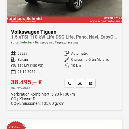
Volkswagen Tiguan
1.5 eTSI 110 kW Life DSG Life, Pano, Navi, EasyOpen, LED-Plus, 5 J.-Garantie
sofort lieferbar
Fahrzeug mit Tageszulassung
Fahrzeugnr.
59297
Getriebe
Automatik
Kraftstoff
Benzin
Außenfarbe
Cipressino Grün Metallic
Leistung
110 kW (150 PS)
Kilometerstand
10 km
01.12.2025
38.495,– €
Wir rufen Sie an
Fahrzeugexposé (PDF)
Fahrzeug parken
incl. 19% MwSt.
Verbrauch kombiniert:
5,90 l/100km
CO
-Klasse:
D
2
CO
-Emissionen:
135,00 g/km
2