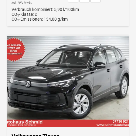
incl. 19% MwSt.
Verbrauch kombiniert:
5,90 l/100km
CO
-Klasse:
D
2
CO
-Emissionen:
134,00 g/km
2