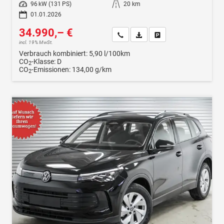
Leistung
96 kW (131 PS)
Kilometerstand
20 km
01.01.2026
34.990,– €
Wir rufen Sie an
Fahrzeugexposé (PDF)
Fahrzeug parken
incl. 19% MwSt.
Verbrauch kombiniert:
5,90 l/100km
CO
-Klasse:
D
2
CO
-Emissionen:
134,00 g/km
2