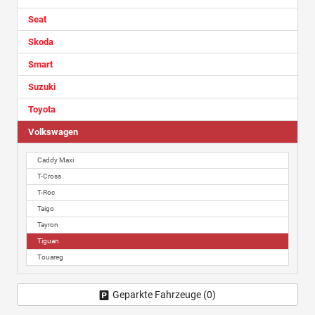
Seat
Skoda
Smart
Suzuki
Toyota
Volkswagen
Caddy Maxi
T-Cross
T-Roc
Taigo
Tayron
Tiguan
Touareg
Geparkte Fahrzeuge (
0
)