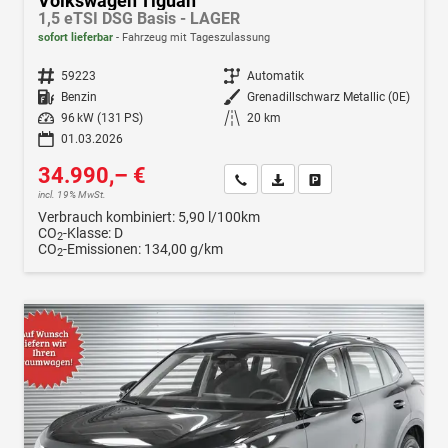
Volkswagen Tiguan
1,5 eTSI DSG Basis - LAGER
sofort lieferbar
Fahrzeug mit Tageszulassung
Fahrzeugnr.
59223
Getriebe
Automatik
Kraftstoff
Benzin
Außenfarbe
Grenadillschwarz Metallic (0E)
Leistung
96 kW (131 PS)
Kilometerstand
20 km
01.03.2026
34.990,– €
Wir rufen Sie an
Fahrzeugexposé (PDF)
Fahrzeug parken
incl. 19% MwSt.
Verbrauch kombiniert:
5,90 l/100km
CO
-Klasse:
D
2
CO
-Emissionen:
134,00 g/km
2