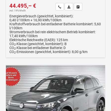
44.495,– €
Wir rufen Sie an
Fahrzeugexposé (PDF)
Fahrzeug parken
incl. 19% MwSt.
Energieverbrauch (gewichtet, kombiniert):
0,40 l/100km + 16,90 kWh/100km
Kraftstoffverbrauch bei entladener Batterie kombiniert:
5,60
l/100km
Stromverbrauch bei rein elektrischem Betrieb kombiniert:
17,40 kWh/100km
Elektrische Reichweite (EAER):
125 km
CO
-Klasse (gewichtet, kombiniert):
B
2
CO
-Klasse bei entladener Batterie:
D
2
CO
-Emissionen (gewichtet, kombiniert):
8,00 g/km
2