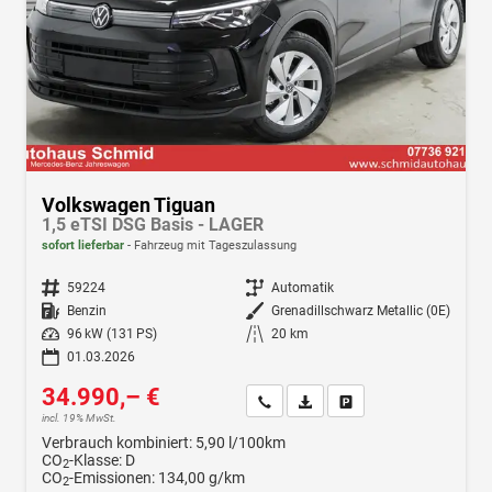
Volkswagen Tiguan
1,5 eTSI DSG Basis - LAGER
sofort lieferbar
Fahrzeug mit Tageszulassung
Fahrzeugnr.
59224
Getriebe
Automatik
Kraftstoff
Benzin
Außenfarbe
Grenadillschwarz Metallic (0E)
Leistung
96 kW (131 PS)
Kilometerstand
20 km
01.03.2026
34.990,– €
Wir rufen Sie an
Fahrzeugexposé (PDF)
Fahrzeug parken
incl. 19% MwSt.
Verbrauch kombiniert:
5,90 l/100km
CO
-Klasse:
D
2
CO
-Emissionen:
134,00 g/km
2