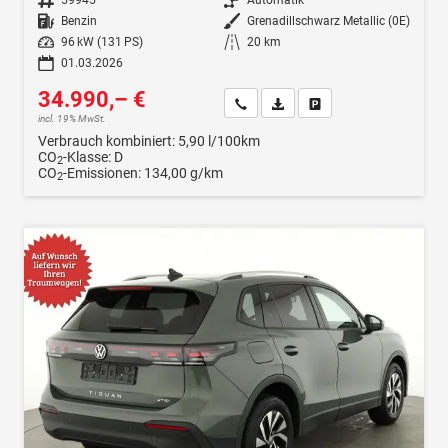
Kraftstoff
Benzin
Außenfarbe
Grenadillschwarz Metallic (0E)
Leistung
96 kW (131 PS)
Kilometerstand
20 km
01.03.2026
34.990,– €
Wir rufen Sie an
Fahrzeugexposé (PDF)
Fahrzeug parken
incl. 19% MwSt.
Verbrauch kombiniert:
5,90 l/100km
CO
-Klasse:
D
2
CO
-Emissionen:
134,00 g/km
2