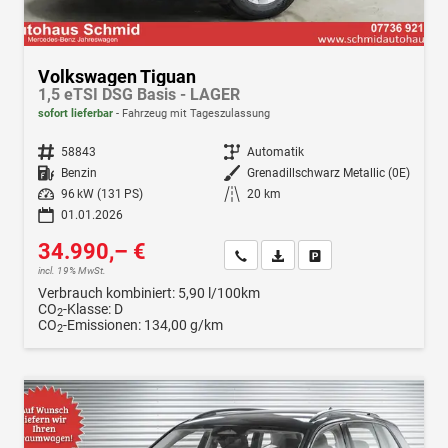
Volkswagen Tiguan
1,5 eTSI DSG Basis - LAGER
sofort lieferbar
Fahrzeug mit Tageszulassung
Fahrzeugnr.
58843
Getriebe
Automatik
Kraftstoff
Benzin
Außenfarbe
Grenadillschwarz Metallic (0E)
Leistung
96 kW (131 PS)
Kilometerstand
20 km
01.01.2026
34.990,– €
Wir rufen Sie an
Fahrzeugexposé (PDF)
Fahrzeug parken
incl. 19% MwSt.
Verbrauch kombiniert:
5,90 l/100km
CO
-Klasse:
D
2
CO
-Emissionen:
134,00 g/km
2