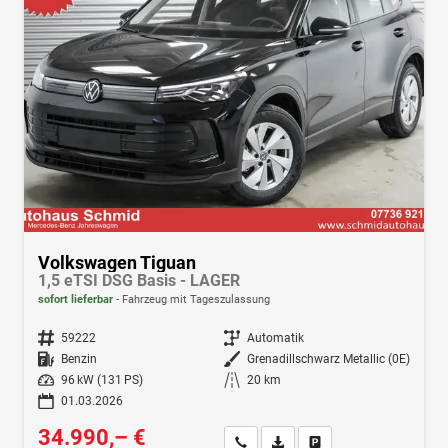
Volkswagen Tiguan
1,5 eTSI DSG Basis - LAGER
sofort lieferbar
Fahrzeug mit Tageszulassung
Fahrzeugnr.
59222
Getriebe
Automatik
Kraftstoff
Benzin
Außenfarbe
Grenadillschwarz Metallic (0E)
Leistung
96 kW (131 PS)
Kilometerstand
20 km
01.03.2026
34.990,– €
Wir rufen Sie an
Fahrzeugexposé (PDF)
Fahrzeug parken