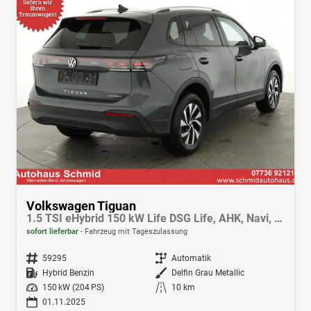
Volkswagen Tiguan
1.5 TSI eHybrid 150 kW Life DSG Life, AHK, Navi, Side, easyOpen, Winter
sofort lieferbar
Fahrzeug mit Tageszulassung
Fahrzeugnr.
59295
Getriebe
Automatik
Kraftstoff
Hybrid Benzin
Außenfarbe
Delfin Grau Metallic
Leistung
150 kW (204 PS)
Kilometerstand
10 km
01.11.2025