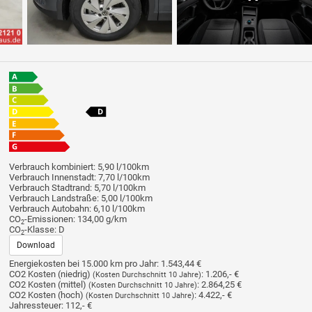
Verbrauch kombiniert:
5,90 l/100km
Verbrauch Innenstadt:
7,70 l/100km
Verbrauch Stadtrand:
5,70 l/100km
Verbrauch Landstraße:
5,00 l/100km
Verbrauch Autobahn:
6,10 l/100km
CO
-Emissionen:
134,00 g/km
2
CO
-Klasse:
D
2
Download
Energiekosten bei 15.000 km pro Jahr:
1.543,44 €
CO2 Kosten (niedrig)
:
1.206,- €
(Kosten Durchschnitt 10 Jahre)
CO2 Kosten (mittel)
:
2.864,25 €
(Kosten Durchschnitt 10 Jahre)
CO2 Kosten (hoch)
:
4.422,- €
(Kosten Durchschnitt 10 Jahre)
Jahressteuer:
112,- €