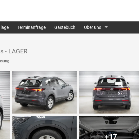
lage
Terminanfrage
Gästebuch
Über uns
is - LAGER
ssung
+17