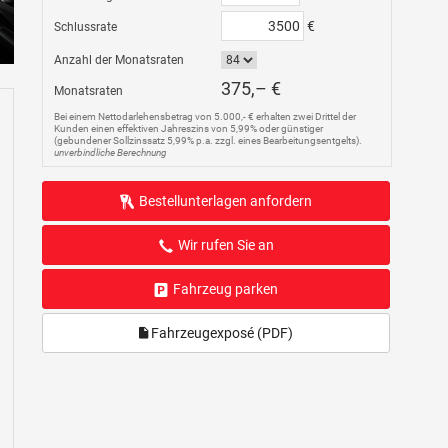
€
Schlussrate
Anzahl der Monatsraten
375,– €
Monatsraten
Bei einem Nettodarlehensbetrag von 5.000,- € erhalten zwei Drittel der
Kunden einen effektiven Jahreszins von 5,99% oder günstiger
(gebundener Sollzinssatz 5,99% p.a. zzgl. eines Bearbeitungsentgelts).
unverbindliche Berechnung
Bestellunterlagen anfordern
Wir rufen Sie an
Fahrzeug parken
Fahrzeugexposé (PDF)