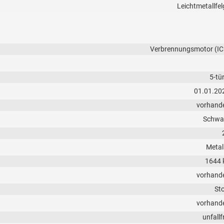
Leichtmetallfel
Verbrennungsmotor (IC
5-tü
01.01.20
vorhand
Schwa
Metall
1644 
vorhand
Sto
vorhand
unfallf