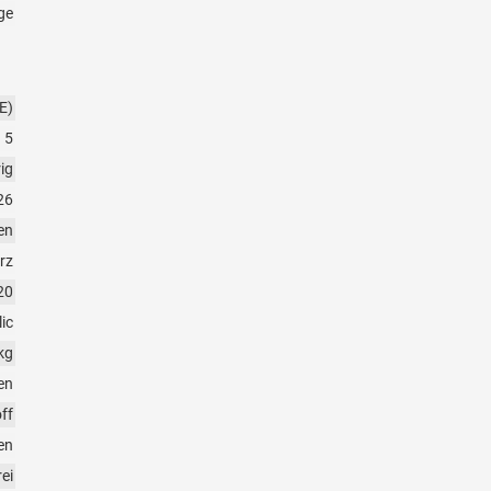
ge
E)
5
rig
26
en
rz
20
ic
kg
en
ff
en
rei