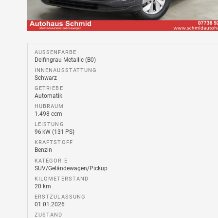
AUSSENFARBE
Delfingrau Metallic (B0)
INNENAUSSTATTUNG
Schwarz
GETRIEBE
Automatik
HUBRAUM
1.498 ccm
LEISTUNG
96 kW (131 PS)
KRAFTSTOFF
Benzin
KATEGORIE
SUV/Geländewagen/Pickup
KILOMETERSTAND
20 km
ERSTZULASSUNG
01.01.2026
ZUSTAND