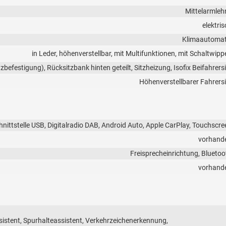
Mittelarmleh
elektri
Klimaautomat
in Leder, höhenverstellbar, mit Multifunktionen, mit Schaltwipp
tzbefestigung), Rücksitzbank hinten geteilt, Sitzheizung, Isofix Beifahrers
Höhenverstellbarer Fahrersi
nittstelle USB, Digitalradio DAB, Android Auto, Apple CarPlay, Touchscre
vorhand
Freisprecheinrichtung, Bluetoo
vorhand
istent, Spurhalteassistent, Verkehrzeichenerkennung,