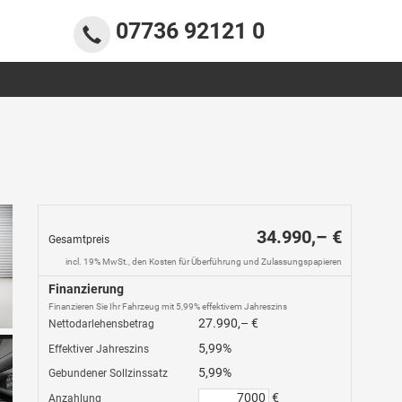
07736 92121 0
34.990,– €
Gesamtpreis
incl. 19% MwSt., den Kosten für Überführung und Zulassungspapieren
Finanzierung
Finanzieren Sie Ihr Fahrzeug mit 5,99% effektivem Jahreszins
27.990,– €
Nettodarlehensbetrag
5,99%
Effektiver Jahreszins
5,99%
Gebundener Sollzinssatz
€
Anzahlung