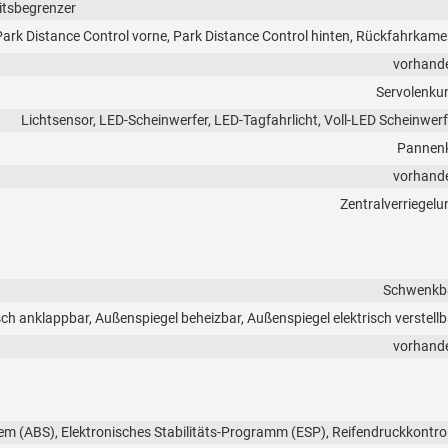
itsbegrenzer
Park Distance Control vorne, Park Distance Control hinten, Rückfahrkame
vorhand
Servolenku
Lichtsensor, LED-Scheinwerfer, LED-Tagfahrlicht, Voll-LED Scheinwerf
Pannenk
vorhand
Zentralverriegelu
Schwenkb
sch anklappbar, Außenspiegel beheizbar, Außenspiegel elektrisch verstellb
vorhand
em (ABS), Elektronisches Stabilitäts-Programm (ESP), Reifendruckkontrol