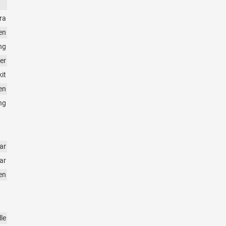
ra
en
ng
er
it
en
ng
ar
ar
en
le