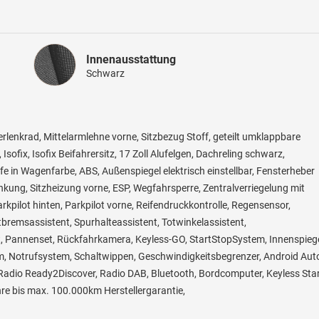
Innenausstattung
Innenausstattung
Schwarz
erlenkrad, Mittelarmlehne vorne, Sitzbezug Stoff, geteilt umklappbare
sofix, Isofix Beifahrersitz, 17 Zoll Alufelgen, Dachreling schwarz,
e in Wagenfarbe, ABS, Außenspiegel elektrisch einstellbar, Fensterheber
nkung, Sitzheizung vorne, ESP, Wegfahrsperre, Zentralverriegelung mit
rkpilot hinten, Parkpilot vorne, Reifendruckkontrolle, Regensensor,
bremsassistent, Spurhalteassistent, Totwinkelassistent,
, Pannenset, Rückfahrkamera, Keyless-GO, StartStopSystem, Innenspieg
, Notrufsystem, Schaltwippen, Geschwindigkeitsbegrenzer, Android Aut
 Radio Ready2Discover, Radio DAB, Bluetooth, Bordcomputer, Keyless Star
re bis max. 100.000km Herstellergarantie,