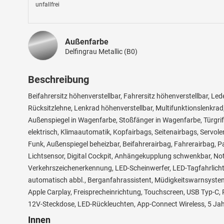
unfallfrei
Außenfarbe
Delfingrau Metallic (B0)
Beschreibung
Beifahrersitz höhenverstellbar, Fahrersitz höhenverstellbar, Led
Rücksitzlehne, Lenkrad höhenverstellbar, Multifunktionslenkrad, I
Außenspiegel in Wagenfarbe, Stoßfänger in Wagenfarbe, Türgriff
elektrisch, Klimaautomatik, Kopfairbags, Seitenairbags, Servole
Funk, Außenspiegel beheizbar, Beifahrerairbag, Fahrerairbag, Pa
Lichtsensor, Digital Cockpit, Anhängekupplung schwenkbar, Not
Verkehrszeichenerkennung, LED-Scheinwerfer, LED-Tagfahrlicht
automatisch abbl., Berganfahrassistent, Müdigkeitswarnsystem
Apple Carplay, Freisprecheinrichtung, Touchscreen, USB Typ-C,
12V-Steckdose, LED-Rückleuchten, App-Connect Wireless, 5 Jah
Innen