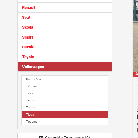
Renault
Seat
Skoda
Smart
Suzuki
Toyota
Volkswagen
Caddy Maxi
T-Cross
T-Roc
Taigo
Tayron
Tiguan
Touareg