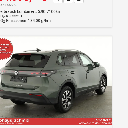
ncl. 19% MwSt.
erbrauch kombiniert:
5,90 l/100km
CO
-Klasse:
D
2
CO
-Emissionen:
134,00 g/km
2