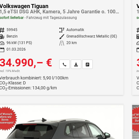
Volkswagen Tiguan
1,5 eTSI DSG AHK, Kamera, 5 Jahre Garantie o. 100.000 km
sofort lieferbar
Fahrzeug mit Tageszulassung
s
Fahrzeugnr.
59945
Getriebe
Automatik
F
Kraftstoff
Benzin
Außenfarbe
Grenadillschwarz Metallic (0E)
Leistung
96 kW (131 PS)
Kilometerstand
20 km
Le
01.03.2026
34.990,– €
Wir rufen Sie an
Fahrzeugexposé (PDF)
Fahrzeug parken
incl. 19% MwSt.
i
Verbrauch kombiniert:
5,90 l/100km
V
CO
-Klasse:
D
2
CO
-Emissionen:
134,00 g/km
2