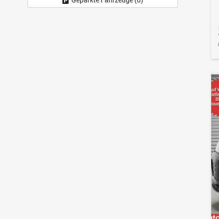
Geparkte Fahrzeuge (
0
)