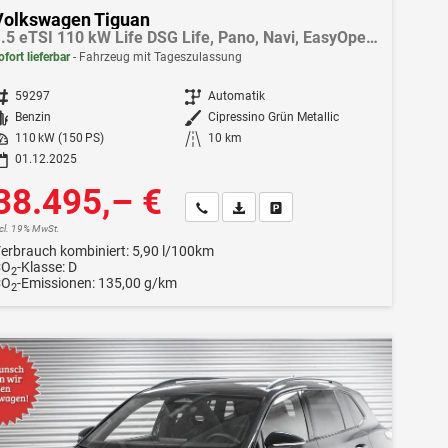
Volkswagen Tiguan
1.5 eTSI 110 kW Life DSG Life, Pano, Navi, EasyOpen, LED-Plus, 5 J.-Garantie
ofort lieferbar
Fahrzeug mit Tageszulassung
ahrzeugnr.
59297
Getriebe
Automatik
Kraftstoff
Benzin
Außenfarbe
Cipressino Grün Metallic
istung
110 kW (150 PS)
Kilometerstand
10 km
01.12.2025
38.495,– €
Wir rufen Sie an
Fahrzeugexposé (PDF)
Fahrzeug parken
ncl. 19% MwSt.
erbrauch kombiniert:
5,90 l/100km
CO
-Klasse:
D
2
CO
-Emissionen:
135,00 g/km
2