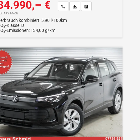
34.990,– €
Wir rufen Sie an
Fahrzeugexposé (PDF)
Fahrzeug parken
ncl. 19% MwSt.
erbrauch kombiniert:
5,90 l/100km
CO
-Klasse:
D
2
CO
-Emissionen:
134,00 g/km
2