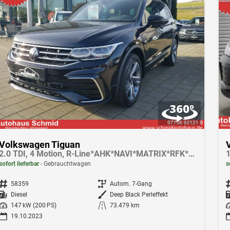
Volkswagen Tiguan
2.0 TDI, 4 Motion, R-Line*AHK*NAVI*MATRIX*RFK*19LM*ACC* 8 fach bereift
1
sofort lieferbar
Gebrauchtwagen
s
Fahrzeugnr.
58359
Getriebe
Autom. 7-Gang
F
Kraftstoff
Diesel
Außenfarbe
Deep Black Perleffekt
Leistung
147 kW (200 PS)
Kilometerstand
73.479 km
Le
19.10.2023