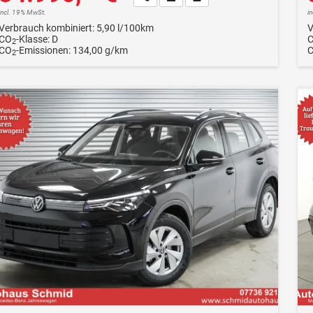
incl. 19% MwSt.
i
Verbrauch kombiniert:
5,90 l/100km
V
CO
-Klasse:
D
2
CO
-Emissionen:
134,00 g/km
2