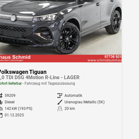
Volkswagen Tiguan
,0 TDI DSG 4Motion R-Line - LAGER
ofort lieferbar
Fahrzeug mit Tageszulassung
ahrzeugnr.
59209
Getriebe
Automatik
Kraftstoff
Diesel
Außenfarbe
Uranograu Metallic (5K)
istung
142 kW (193 PS)
Kilometerstand
20 km
01.12.2025