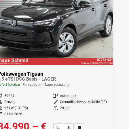
Volkswagen Tiguan
,5 eTSI DSG Basis - LAGER
ofort lieferbar
Fahrzeug mit Tageszulassung
ahrzeugnr.
59224
Getriebe
Automatik
Kraftstoff
Benzin
Außenfarbe
Grenadillschwarz Metallic (0E)
istung
96 kW (131 PS)
Kilometerstand
20 km
01.03.2026
34.990,– €
Wir rufen Sie an
Fahrzeugexposé (PDF)
Fahrzeug parken