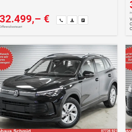
i
32.499,– €
V
Wir rufen Sie an
Fahrzeugexposé (PDF)
Fahrzeug parken
Differenzbesteuert