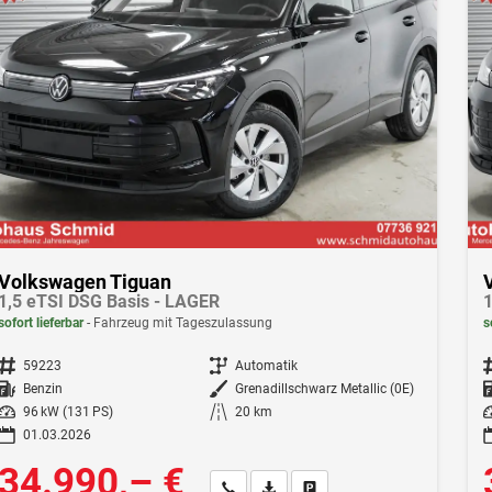
Volkswagen Tiguan
1,5 eTSI DSG Basis - LAGER
1
sofort lieferbar
Fahrzeug mit Tageszulassung
s
Fahrzeugnr.
59223
Getriebe
Automatik
F
Kraftstoff
Benzin
Außenfarbe
Grenadillschwarz Metallic (0E)
Leistung
96 kW (131 PS)
Kilometerstand
20 km
Le
01.03.2026
34.990,– €
Wir rufen Sie an
Fahrzeugexposé (PDF)
Fahrzeug parken