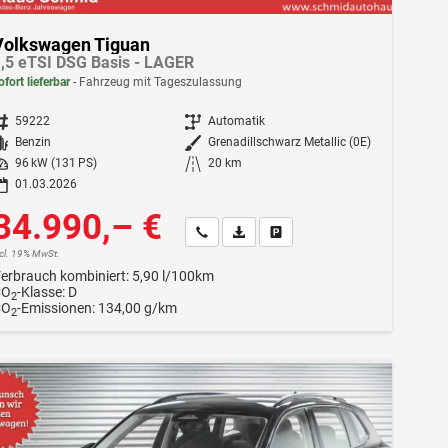
Volkswagen Tiguan
,5 eTSI DSG Basis - LAGER
ofort lieferbar
Fahrzeug mit Tageszulassung
ahrzeugnr.
59222
Getriebe
Automatik
Kraftstoff
Benzin
Außenfarbe
Grenadillschwarz Metallic (0E)
istung
96 kW (131 PS)
Kilometerstand
20 km
01.03.2026
34.990,– €
Wir rufen Sie an
Fahrzeugexposé (PDF)
Fahrzeug parken
ncl. 19% MwSt.
erbrauch kombiniert:
5,90 l/100km
CO
-Klasse:
D
2
CO
-Emissionen:
134,00 g/km
2