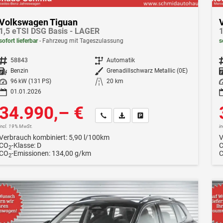
Volkswagen Tiguan
1,5 eTSI DSG Basis - LAGER
1
sofort lieferbar
Fahrzeug mit Tageszulassung
s
Fahrzeugnr.
58843
Getriebe
Automatik
F
Kraftstoff
Benzin
Außenfarbe
Grenadillschwarz Metallic (0E)
Leistung
96 kW (131 PS)
Kilometerstand
20 km
Le
01.01.2026
34.990,– €
Wir rufen Sie an
Fahrzeugexposé (PDF)
Fahrzeug parken
incl. 19% MwSt.
i
Verbrauch kombiniert:
5,90 l/100km
V
CO
-Klasse:
D
2
CO
-Emissionen:
134,00 g/km
2