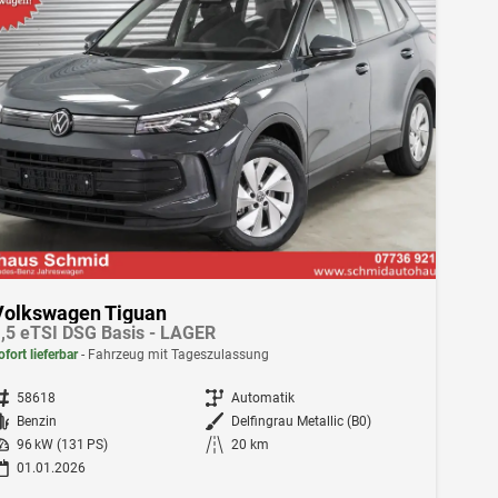
Volkswagen Tiguan
,5 eTSI DSG Basis - LAGER
ofort lieferbar
Fahrzeug mit Tageszulassung
ahrzeugnr.
58618
Getriebe
Automatik
Kraftstoff
Benzin
Außenfarbe
Delfingrau Metallic (B0)
istung
96 kW (131 PS)
Kilometerstand
20 km
01.01.2026