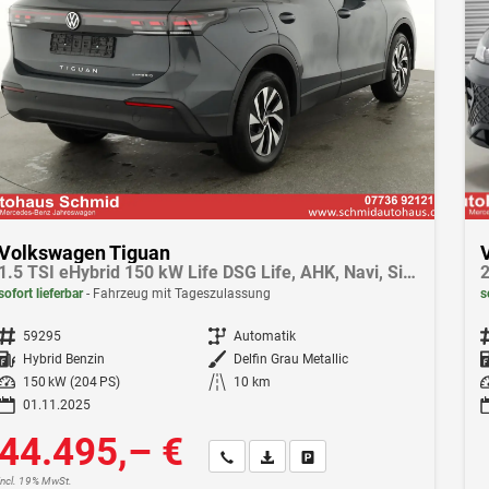
Volkswagen Tiguan
1.5 TSI eHybrid 150 kW Life DSG Life, AHK, Navi, Side, easyOpen, Winter
2
sofort lieferbar
Fahrzeug mit Tageszulassung
s
Fahrzeugnr.
59295
Getriebe
Automatik
F
Kraftstoff
Hybrid Benzin
Außenfarbe
Delfin Grau Metallic
Leistung
150 kW (204 PS)
Kilometerstand
10 km
Le
01.11.2025
44.495,– €
Wir rufen Sie an
Fahrzeugexposé (PDF)
Fahrzeug parken
incl. 19% MwSt.