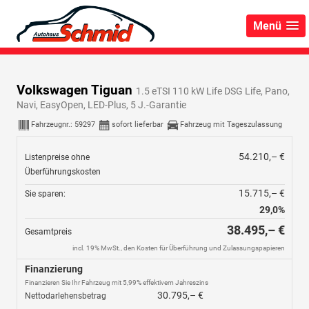
Menü
Volkswagen Tiguan
1.5 eTSI 110 kW Life DSG Life, Pano,
Navi, EasyOpen, LED-Plus, 5 J.-Garantie
Fahrzeugnr.:
59297
sofort lieferbar
Fahrzeug mit Tageszulassung
54.210,– €
Listenpreise ohne
Überführungskosten
15.715,– €
Sie sparen:
29,0%
38.495,– €
Gesamtpreis
incl. 19% MwSt., den Kosten für Überführung und Zulassungspapieren
Finanzierung
Finanzieren Sie Ihr Fahrzeug mit 5,99% effektivem Jahreszins
30.795,– €
Nettodarlehensbetrag