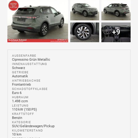
+9
AUSSENFARBE
Cipressino Grün Metallic
INNENAUSSTATTUNG
Schwarz
GETRIEBE
Automatik
ANTRIEBSACHSE
Frontantrieb
SCHADSTOFFKLASSE
Euro 6
HUBRAUM
1.498 ccm
LEISTUNG
110 kW (150 PS)
KRAFTSTOFF
Benzin
KATEGORIE
SUV/Geländewagen/Pickup
KILOMETERSTAND
10 km