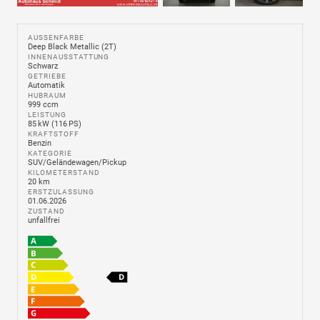
AUSSENFARBE
Deep Black Metallic (2T)
INNENAUSSTATTUNG
Schwarz
GETRIEBE
Automatik
HUBRAUM
999 ccm
LEISTUNG
85 kW (116 PS)
KRAFTSTOFF
Benzin
KATEGORIE
SUV/Geländewagen/Pickup
KILOMETERSTAND
20 km
ERSTZULASSUNG
01.06.2026
ZUSTAND
unfallfrei