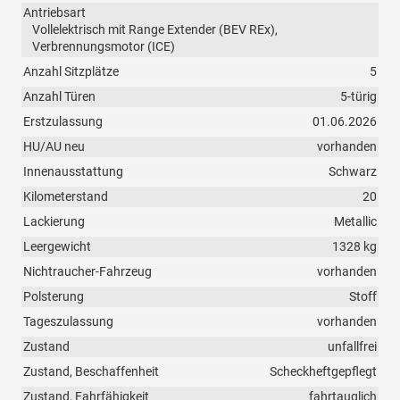
Antriebsart
Vollelektrisch mit Range Extender (BEV REx),
Verbrennungsmotor (ICE)
Anzahl Sitzplätze
5
Anzahl Türen
5-türig
Erstzulassung
01.06.2026
HU/AU neu
vorhanden
Innenausstattung
Schwarz
Kilometerstand
20
Lackierung
Metallic
Leergewicht
1328 kg
Nichtraucher-Fahrzeug
vorhanden
Polsterung
Stoff
Tageszulassung
vorhanden
Zustand
unfallfrei
Zustand, Beschaffenheit
Scheckheftgepflegt
Zustand, Fahrfähigkeit
fahrtauglich