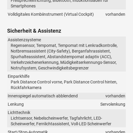
Freisprecheinrichtung, Bluetooth, Induktionsladen für
Smartphones
Volldigitales Kombiinstrument (Virtual Cockpit)
vorhanden
Sicherheit & Assistenz
Assistenzsysteme
Regensensor, Tempomat, Tempomat mit Lenkradkontrolle,
Notbremsassistent (City-Safety), Berganfahrassistent,
Spurhalteassistent, Abstandstempomat adaptiv (ACC),
Verkehrzeichenerkennung, Müdigkeitserkennungs-Sensor,
Notrufsystem, Geschwindigkeitsbegrenzer
Einparkhilfe
Park Distance Control vorne, Park Distance Control hinten,
Rückfahrkamera
Innenspiegel automatisch abblendend
vorhanden
Lenkung
Servolenkung
Lichttechnik
Lichtsensor, Nebelscheinwerfer, Tagfahrlicht, LED-
Scheinwerfer, Fernlichtassistent, Voll-LED Scheinwerfer
Start/Stop-Automatik
vorhanden