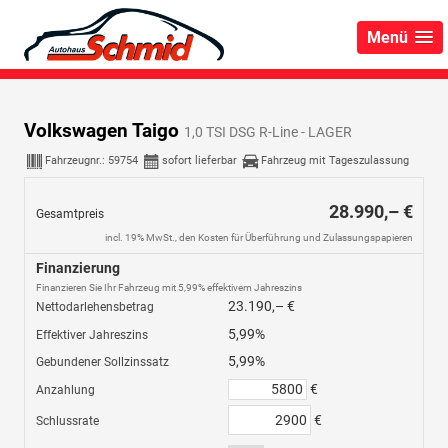
Menü
Volkswagen Taigo
1,0 TSI DSG R-Line - LAGER
Fahrzeugnr.:
59754
sofort lieferbar
Fahrzeug mit Tageszulassung
28.990,– €
Gesamtpreis
incl. 19% MwSt., den Kosten für Überführung und Zulassungspapieren
Finanzierung
Finanzieren Sie Ihr Fahrzeug mit 5,99% effektivem Jahreszins
23.190,– €
Nettodarlehensbetrag
5,99%
Effektiver Jahreszins
5,99%
Gebundener Sollzinssatz
€
Anzahlung
€
Schlussrate