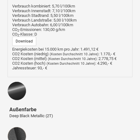
Verbrauch kombiniert:
5,70 l/100km
Verbrauch Innenstadt:
7,10 l/100km
Verbrauch Stadtrand:
5,50 l/100km
Verbrauch Landstraße:
5,00 l/100km
Verbrauch Autobahn:
6,00 l/100km
CO
-Emissionen:
130,00 g/km
2
CO
-Klasse:
D
2
Download
Energiekosten bei 15.000 km pro Jahr:
1.491,12 €
CO2 Kosten (niedrig)
:
1.170,- €
(Kosten Durchschnitt 10 Jahre)
CO2 Kosten (mittel)
:
2.778,75 €
(Kosten Durchschnitt 10 Jahre)
CO2 Kosten (hoch)
:
4.290,- €
(Kosten Durchschnitt 10 Jahre)
Jahressteuer:
93,- €
Außenfarbe
Deep Black Metallic (2T)
Innenausstattung