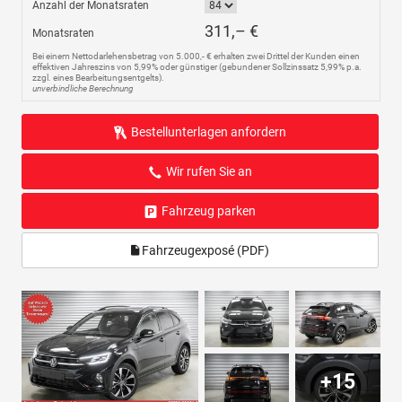
Anzahl der Monatsraten
311,– €
Monatsraten
Bei einem Nettodarlehensbetrag von 5.000,- € erhalten zwei Drittel der Kunden einen
effektiven Jahreszins von 5,99% oder günstiger (gebundener Sollzinssatz 5,99% p.a.
zzgl. eines Bearbeitungsentgelts).
unverbindliche Berechnung
Bestellunterlagen anfordern
Wir rufen Sie an
Fahrzeug parken
Fahrzeugexposé (PDF)
+15