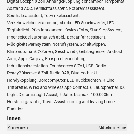
Digital Cockpit 8 Zoll, Anhängekupplung abnehmbar, Tempomat
Abstand ACC, Fernlichtassistent, Notbremsassistent,
Spurhalteassistent, Totwinkelassistent,
Verkehrszeichenerkennung, Matrix-LED-Scheinwerfer, LED-
Tagfahrlicht, Rückfahrkamera, KeylessEntry, StartStopSystem,
Innenspiegel automatisch abbl., Berganfahrassistent,
Müdigkeitswarnsystem, Notrufsystem, Schaltwippen,
Klimaautomatik 2-Zonen, Geschwindigkeitsbegrenzer, Android
Auto, Apple Carplay, Freisprecheinrichtung,
Induktionsladestation, Touchscreen 8 Zoll, USB, Radio
Ready2Discover 8 Zoll, Radio DAB, Bluetooth inkl.
Handykopplung, Bordcomputer, LED-Rückleuchten, R-Line
Trittbretter, Wired and Wireless App Connect, 6 Lautsprecher, IQ.
Light, Dynamic Light Assist, 5 Jahre bis max. 100.000km
Herstellergarantie, Travel Assist, coming and leaving home
Funktion,
Innen
Armlehnen
Mittelarmlehne