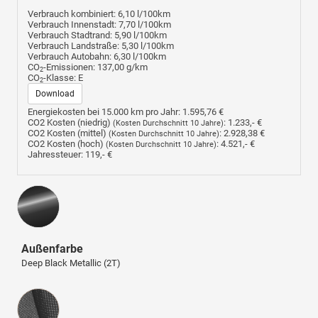
Verbrauch kombiniert:
6,10 l/100km
Verbrauch Innenstadt:
7,70 l/100km
Verbrauch Stadtrand:
5,90 l/100km
Verbrauch Landstraße:
5,30 l/100km
Verbrauch Autobahn:
6,30 l/100km
CO
-Emissionen:
137,00 g/km
2
CO
-Klasse:
E
2
Download
Energiekosten bei 15.000 km pro Jahr:
1.595,76 €
CO2 Kosten (niedrig)
:
1.233,- €
(Kosten Durchschnitt 10 Jahre)
CO2 Kosten (mittel)
:
2.928,38 €
(Kosten Durchschnitt 10 Jahre)
CO2 Kosten (hoch)
:
4.521,- €
(Kosten Durchschnitt 10 Jahre)
Jahressteuer:
119,- €
Außenfarbe
Deep Black Metallic (2T)
Innenausstattung