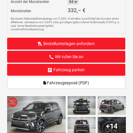
Anzahl der Monatsraten
332,– €
Monatsraten
Bei einem Nettodarlehensbetrag von 5.000,- € erhalten zwei Drittel der Kunden einen
effektiven Jahreszins von 5,99% oder günstiger (gebundener Sollzinssatz 5,99% p.a.
zzgl. eines Bearbeitungsentgelts).
unverbindliche Berechnung
Bestellunterlagen anfordern
Wir rufen Sie an
Fahrzeug parken
Fahrzeugexposé (PDF)
+14