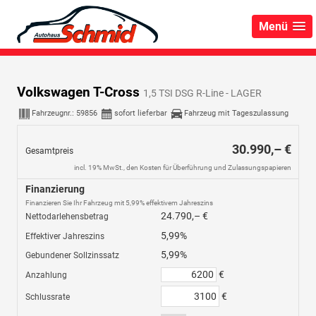
Menü
Volkswagen T-Cross
1,5 TSI DSG R-Line - LAGER
Fahrzeugnr.:
59856
sofort lieferbar
Fahrzeug mit Tageszulassung
30.990,– €
Gesamtpreis
incl. 19% MwSt., den Kosten für Überführung und Zulassungspapieren
Finanzierung
Finanzieren Sie Ihr Fahrzeug mit 5,99% effektivem Jahreszins
24.790,– €
Nettodarlehensbetrag
5,99%
Effektiver Jahreszins
5,99%
Gebundener Sollzinssatz
€
Anzahlung
€
Schlussrate