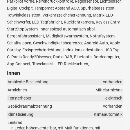
Parkpilot vorne, Reifendruckkontrolle, Regensensor, Lichtsensor,
Digital Cockpit, Tempomat Abstand ACC, Spurhalteassistent,
Totwinkelassistent, Verkehrszeichenerkennung, Matrix-LED-
Scheinwerfer, LED-Tagfahrlicht, Rückfahrkamera, Keyless Entry,
StartStopSystem, Innenspiegel automatisch abbl.,
Berganfahrassistent, Müdigkeitswarnsystem, Notrufsystem,
Schaltwippen, Geschwindigkeitsbegrenzer, Android Auto, Apple
Carplay, Freisprecheinrichtung, Induktionsladestation, USB Typ-
C, Radio Ready2Discover, Radio DAB, Bluetooth, Bordcomputer,
App-Connect, Travelassist, LED-Rückleuchten,
Innen
Ambiente-Beleuchtung
vorhanden
Armlehnen
Mittelarmlehne
Fensterheber
elektrisch
Gepäckraumabtrennung
vorhanden
Klimatisierung
Klimaautomatik
Lenkrad
in Leder, höhenverstellbar, mit Multifunktionen, mit