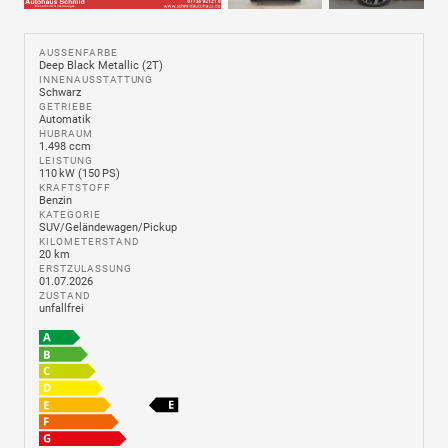
AUSSENFARBE
Deep Black Metallic (2T)
INNENAUSSTATTUNG
Schwarz
GETRIEBE
Automatik
HUBRAUM
1.498 ccm
LEISTUNG
110 kW (150 PS)
KRAFTSTOFF
Benzin
KATEGORIE
SUV/Geländewagen/Pickup
KILOMETERSTAND
20 km
ERSTZULASSUNG
01.07.2026
ZUSTAND
unfallfrei