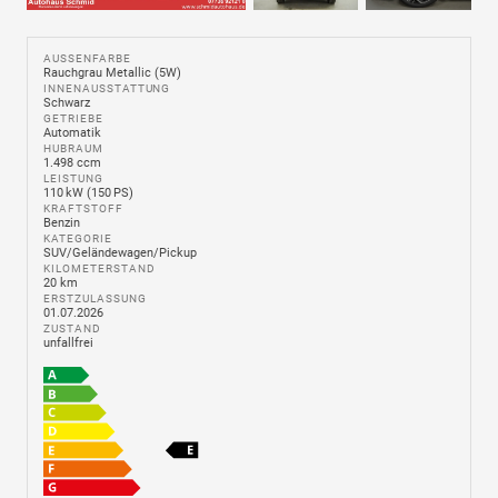
AUSSENFARBE
Rauchgrau Metallic (5W)
INNENAUSSTATTUNG
Schwarz
GETRIEBE
Automatik
HUBRAUM
1.498 ccm
LEISTUNG
110 kW (150 PS)
KRAFTSTOFF
Benzin
KATEGORIE
SUV/Geländewagen/Pickup
KILOMETERSTAND
20 km
ERSTZULASSUNG
01.07.2026
ZUSTAND
unfallfrei