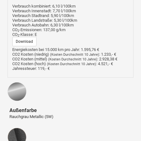
Verbrauch kombiniert:
6,10 l/100km
Verbrauch Innenstadt:
7,70 l/100km
Verbrauch Stadtrand:
5,90 l/100km
Verbrauch Landstraße:
5,30 l/100km
Verbrauch Autobahn:
6,30 l/100km
CO
-Emissionen:
137,00 g/km
2
CO
-Klasse:
E
2
Download
Energiekosten bei 15.000 km pro Jahr:
1.595,76 €
CO2 Kosten (niedrig)
:
1.233,- €
(Kosten Durchschnitt 10 Jahre)
CO2 Kosten (mittel)
:
2.928,38 €
(Kosten Durchschnitt 10 Jahre)
CO2 Kosten (hoch)
:
4.521,- €
(Kosten Durchschnitt 10 Jahre)
Jahressteuer:
119,- €
Außenfarbe
Rauchgrau Metallic (5W)
Innenausstattung