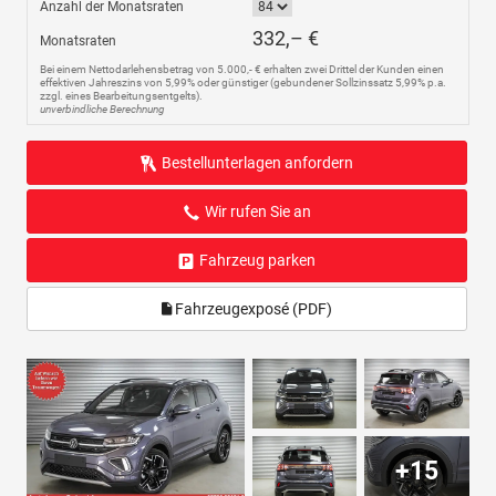
Anzahl der Monatsraten
332,– €
Monatsraten
Bei einem Nettodarlehensbetrag von 5.000,- € erhalten zwei Drittel der Kunden einen
effektiven Jahreszins von 5,99% oder günstiger (gebundener Sollzinssatz 5,99% p.a.
zzgl. eines Bearbeitungsentgelts).
unverbindliche Berechnung
Bestellunterlagen anfordern
Wir rufen Sie an
Fahrzeug parken
Fahrzeugexposé (PDF)
+15