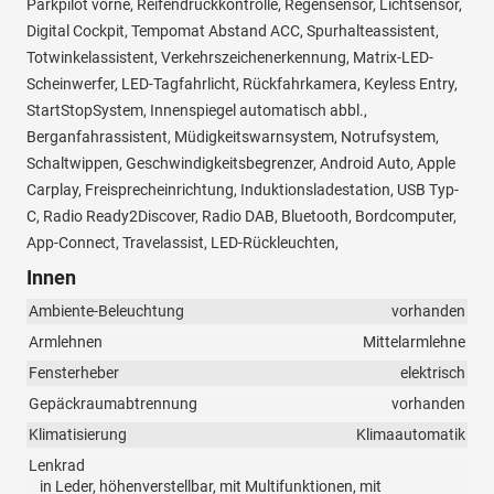
Parkpilot vorne, Reifendruckkontrolle, Regensensor, Lichtsensor,
Digital Cockpit, Tempomat Abstand ACC, Spurhalteassistent,
Totwinkelassistent, Verkehrszeichenerkennung, Matrix-LED-
Scheinwerfer, LED-Tagfahrlicht, Rückfahrkamera, Keyless Entry,
StartStopSystem, Innenspiegel automatisch abbl.,
Berganfahrassistent, Müdigkeitswarnsystem, Notrufsystem,
Schaltwippen, Geschwindigkeitsbegrenzer, Android Auto, Apple
Carplay, Freisprecheinrichtung, Induktionsladestation, USB Typ-
C, Radio Ready2Discover, Radio DAB, Bluetooth, Bordcomputer,
App-Connect, Travelassist, LED-Rückleuchten,
Innen
Ambiente-Beleuchtung
vorhanden
Armlehnen
Mittelarmlehne
Fensterheber
elektrisch
Gepäckraumabtrennung
vorhanden
Klimatisierung
Klimaautomatik
Lenkrad
in Leder, höhenverstellbar, mit Multifunktionen, mit