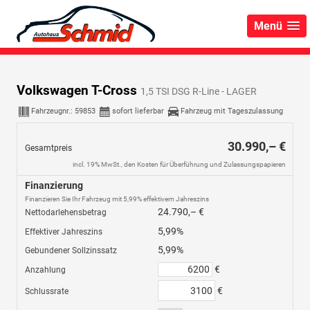
Menü
Volkswagen T-Cross
1,5 TSI DSG R-Line - LAGER
Fahrzeugnr.:
59853
sofort lieferbar
Fahrzeug mit Tageszulassung
30.990,– €
Gesamtpreis
incl. 19% MwSt., den Kosten für Überführung und Zulassungspapieren
Finanzierung
Finanzieren Sie Ihr Fahrzeug mit 5,99% effektivem Jahreszins
24.790,– €
Nettodarlehensbetrag
5,99%
Effektiver Jahreszins
5,99%
Gebundener Sollzinssatz
€
Anzahlung
€
Schlussrate