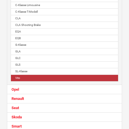
C-Klasse Limousine
C-Klasse T-Modell
CLA
CLA Shooting Brake
EQA
EQB
G-Klasse
GLA
GLC
GLS
SL-Klasse
Vito
Opel
Renault
Seat
Skoda
Smart