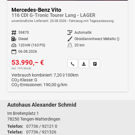
Mercedes-Benz Vito
116 CDI G-Tronic Tourer Lang - LAGER
unverbindliche Lieferzeit:
20.08.2026
Fahrzeug mit Tageszulassung
Fahrzeugnr.
59870
Getriebe
Automatik
Kraftstoff
Diesel
Außenfarbe
Obsidianschwarz Metallic ()
Leistung
120 kW (163 PS)
Kilometerstand
20 km
06.08.2026
53.990,– €
Wir rufen Sie an
Fahrzeugexposé (PDF)
Fahrzeug parken
incl. 19% MwSt.
Verbrauch kombiniert:
7,20 l/100km
CO
-Klasse:
G
2
CO
-Emissionen:
190,00 g/km
2
Autohaus Alexander Schmid
Im Breitenplatz 1
78250
Tengen-Watterdingen
Telefon:
07736 / 92121 0
Telefax:
07736 / 921326