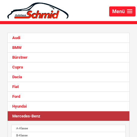
Menü
Audi
BMW
Bürstner
Cupra
Dacia
Fiat
Ford
Hyundai
Mercedes-Benz
A-Klasse
B-Klasse