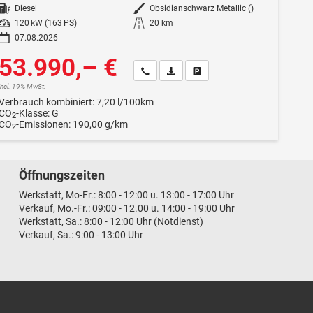
Kraftstoff
Diesel
Außenfarbe
Obsidianschwarz Metallic ()
Leistung
120 kW (163 PS)
Kilometerstand
20 km
07.08.2026
53.990,– €
Wir rufen Sie an
Fahrzeugexposé (PDF)
Fahrzeug parken
incl. 19% MwSt.
Verbrauch kombiniert:
7,20 l/100km
CO
-Klasse:
G
2
CO
-Emissionen:
190,00 g/km
2
Öffnungszeiten
Werkstatt, Mo-Fr.: 8:00 - 12:00 u. 13:00 - 17:00 Uhr
Verkauf, Mo.-Fr.: 09:00 - 12.00 u. 14:00 - 19:00 Uhr
Werkstatt, Sa.: 8:00 - 12:00 Uhr (Notdienst)
Verkauf, Sa.: 9:00 - 13:00 Uhr