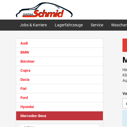
Jobs & Karriere
Lagerfahrzeuge
Service
Waschan
Audi
BMW
M
Bürstner
Hi
Cupra
Kl
Dacia
Au
Fiat
Ve
Ford
Hyundai
Mercedes-Benz