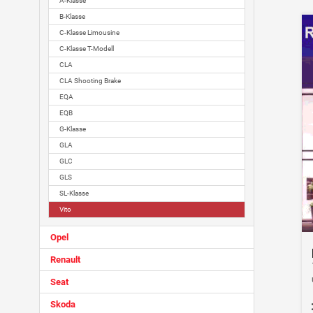
A-Klasse
B-Klasse
C-Klasse Limousine
C-Klasse T-Modell
CLA
CLA Shooting Brake
EQA
EQB
G-Klasse
GLA
GLC
GLS
SL-Klasse
Vito
Opel
Renault
Seat
Skoda