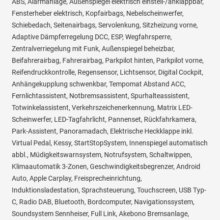
ABS, Alarmanlage, Außenspiegel elektrisch einstell-/anklappbar,
Fensterheber elektrisch, Kopfairbags, Nebelscheinwerfer,
Schiebedach, Seitenairbags, Servolenkung, Sitzheizung vorne,
Adaptive Dämpferregelung DCC, ESP, Wegfahrsperre,
Zentralverriegelung mit Funk, Außenspiegel beheizbar,
Beifahrerairbag, Fahrerairbag, Parkpilot hinten, Parkpilot vorne,
Reifendruckkontrolle, Regensensor, Lichtsensor, Digital Cockpit,
Anhängekupplung schwenkbar, Tempomat Abstand ACC,
Fernlichtassistent, Notbremsassistent, Spurhalteassistent,
Totwinkelassistent, Verkehrszeichenerkennung, Matrix LED-
Scheinwerfer, LED-Tagfahrlicht, Pannenset, Rückfahrkamera,
Park-Assistent, Panoramadach, Elektrische Heckklappe inkl.
Virtual Pedal, Kessy, StartStopSystem, Innenspiegel automatisch
abbl., Müdigkeitswarnsystem, Notrufsystem, Schaltwippen,
Klimaautomatik 3-Zonen, Geschwindigkeitsbegrenzer, Android
Auto, Apple Carplay, Freisprecheinrichtung,
Induktionsladestation, Sprachsteuerung, Touchscreen, USB Typ-
C, Radio DAB, Bluetooth, Bordcomputer, Navigationssystem,
Soundsystem Sennheiser, Full Link, Akebono Bremsanlage,