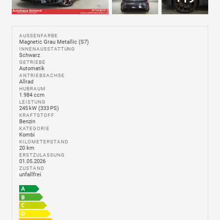
AUSSENFARBE
Magnetic Grau Metallic (S7)
INNENAUSSTATTUNG
Schwarz
GETRIEBE
Automatik
ANTRIEBSACHSE
Allrad
HUBRAUM
1.984 ccm
LEISTUNG
245 kW (333 PS)
KRAFTSTOFF
Benzin
KATEGORIE
Kombi
KILOMETERSTAND
20 km
ERSTZULASSUNG
01.05.2026
ZUSTAND
unfallfrei