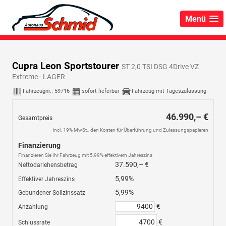
Menü
Cupra Leon Sportstourer
ST 2,0 TSI DSG 4Drive VZ
Extreme - LAGER
Fahrzeugnr.:
59716
sofort lieferbar
Fahrzeug mit Tageszulassung
46.990,– €
Gesamtpreis
incl. 19% MwSt., den Kosten für Überführung und Zulassungspapieren
Finanzierung
Finanzieren Sie Ihr Fahrzeug mit 5,99% effektivem Jahreszins
37.590,– €
Nettodarlehensbetrag
5,99%
Effektiver Jahreszins
5,99%
Gebundener Sollzinssatz
€
Anzahlung
€
Schlussrate