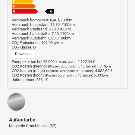
Verbrauch kombiniert:
8,40 l/100km
Verbrauch Innenstadt:
11,80 l/100km
Verbrauch Stadtrand:
8,70 l/100km
Verbrauch Landstraße:
7,20 l/100km
Verbrauch Autobahn:
8,00 l/100km
CO
-Emissionen:
191,00 g/km
2
CO
-Klasse:
G
2
Download
Energiekosten bei 15.000 km pro Jahr:
2.197,44 €
CO2 Kosten (niedrig)
:
1.719,- €
(Kosten Durchschnitt 10 Jahre)
CO2 Kosten (mittel)
:
4.082,62 €
(Kosten Durchschnitt 10 Jahre)
CO2 Kosten (hoch)
:
6.303,- €
(Kosten Durchschnitt 10 Jahre)
Jahressteuer:
286,- €
Außenfarbe
Magnetic Grau Metallic (S7)