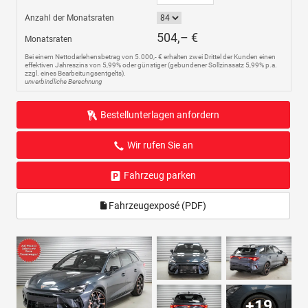
Anzahl der Monatsraten
504,– €
Monatsraten
Bei einem Nettodarlehensbetrag von 5.000,- € erhalten zwei Drittel der Kunden einen
effektiven Jahreszins von 5,99% oder günstiger (gebundener Sollzinssatz 5,99% p.a.
zzgl. eines Bearbeitungsentgelts).
unverbindliche Berechnung
Bestellunterlagen anfordern
Wir rufen Sie an
Fahrzeug parken
Fahrzeugexposé (PDF)
+19