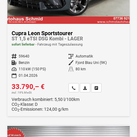
Cupra Leon Sportstourer
ST 1,5 eTSI DSG Kombi - LAGER
sofort lieferbar
Fahrzeug mit Tageszulassung
Fahrzeugnr.
59640
Getriebe
Automatik
Kraftstoff
Benzin
Außenfarbe
Fjord Blau Uni (9K)
Leistung
110 kW (150 PS)
Kilometerstand
80 km
01.04.2026
33.790,– €
Wir rufen Sie an
Fahrzeugexposé (PDF)
Fahrzeug parken
incl. 19% MwSt.
Verbrauch kombiniert:
5,50 l/100km
CO
-Klasse:
D
2
CO
-Emissionen:
124,00 g/km
2