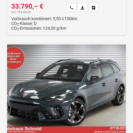
33.790,– €
Wir rufen Sie an
Fahrzeugexposé (PDF)
Fahrzeug parken
incl. 19% MwSt.
Verbrauch kombiniert:
5,50 l/100km
CO
-Klasse:
D
2
CO
-Emissionen:
124,00 g/km
2