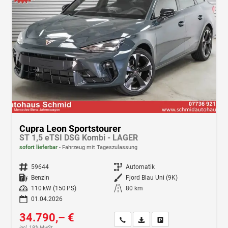
Cupra Leon Sportstourer
ST 1,5 eTSI DSG Kombi - LAGER
sofort lieferbar
Fahrzeug mit Tageszulassung
Fahrzeugnr.
59644
Getriebe
Automatik
Kraftstoff
Benzin
Außenfarbe
Fjord Blau Uni (9K)
Leistung
110 kW (150 PS)
Kilometerstand
80 km
01.04.2026
34.790,– €
Wir rufen Sie an
Fahrzeugexposé (PDF)
Fahrzeug parken
incl. 19% MwSt.