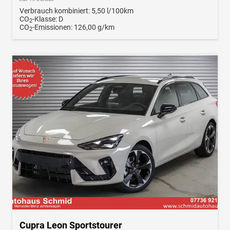
Verbrauch kombiniert:
5,50 l/100km
CO
-Klasse:
D
2
CO
-Emissionen:
126,00 g/km
2
Cupra Leon Sportstourer