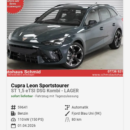
Cupra Leon Sportstourer
ST 1,5 eTSI DSG Kombi - LAGER
sofort lieferbar
Fahrzeug mit Tageszulassung
Fahrzeugnr.
59641
Getriebe
Automatik
Kraftstoff
Benzin
Außenfarbe
Fjord Blau Uni (9K)
Leistung
110 kW (150 PS)
Kilometerstand
80 km
01.04.2026