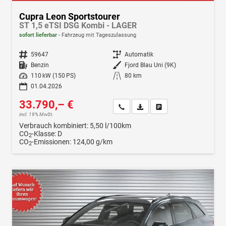
Cupra Leon Sportstourer
ST 1,5 eTSI DSG Kombi - LAGER
sofort lieferbar
Fahrzeug mit Tageszulassung
Fahrzeugnr.
59647
Getriebe
Automatik
Kraftstoff
Benzin
Außenfarbe
Fjord Blau Uni (9K)
Leistung
110 kW (150 PS)
Kilometerstand
80 km
01.04.2026
33.790,– €
Wir rufen Sie an
Fahrzeugexposé (PDF)
Fahrzeug parken
incl. 19% MwSt.
Verbrauch kombiniert:
5,50 l/100km
CO
-Klasse:
D
2
CO
-Emissionen:
124,00 g/km
2