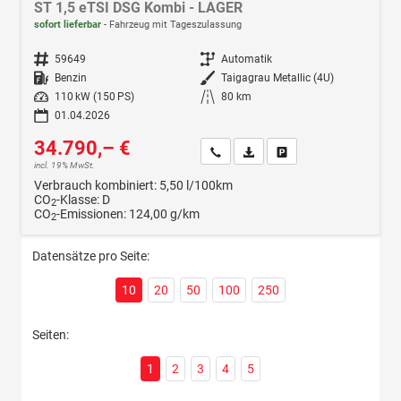
ST 1,5 eTSI DSG Kombi - LAGER
sofort lieferbar
Fahrzeug mit Tageszulassung
Fahrzeugnr.
59649
Getriebe
Automatik
Kraftstoff
Benzin
Außenfarbe
Taigagrau Metallic (4U)
Leistung
110 kW (150 PS)
Kilometerstand
80 km
01.04.2026
34.790,– €
Wir rufen Sie an
Fahrzeugexposé (PDF)
Fahrzeug parken
incl. 19% MwSt.
Verbrauch kombiniert:
5,50 l/100km
CO
-Klasse:
D
2
CO
-Emissionen:
124,00 g/km
2
Datensätze pro Seite:
10
20
50
100
250
Seiten:
1
2
3
4
5