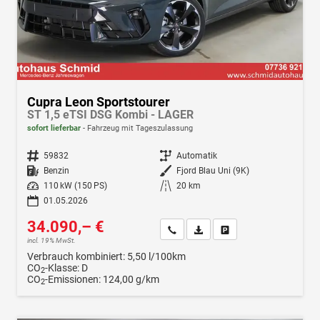
Cupra Leon Sportstourer
ST 1,5 eTSI DSG Kombi - LAGER
sofort lieferbar
Fahrzeug mit Tageszulassung
Fahrzeugnr.
59832
Getriebe
Automatik
Kraftstoff
Benzin
Außenfarbe
Fjord Blau Uni (9K)
Leistung
110 kW (150 PS)
Kilometerstand
20 km
01.05.2026
34.090,– €
Wir rufen Sie an
Fahrzeugexposé (PDF)
Fahrzeug parken
incl. 19% MwSt.
Verbrauch kombiniert:
5,50 l/100km
CO
-Klasse:
D
2
CO
-Emissionen:
124,00 g/km
2