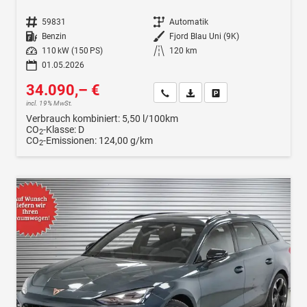
Fahrzeugnr.
59831
Getriebe
Automatik
Kraftstoff
Benzin
Außenfarbe
Fjord Blau Uni (9K)
Leistung
110 kW (150 PS)
Kilometerstand
120 km
01.05.2026
34.090,– €
Wir rufen Sie an
Fahrzeugexposé (PDF)
Fahrzeug parken
incl. 19% MwSt.
Verbrauch kombiniert:
5,50 l/100km
CO
-Klasse:
D
2
CO
-Emissionen:
124,00 g/km
2