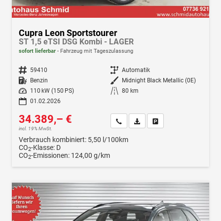
Cupra Leon Sportstourer
ST 1,5 eTSI DSG Kombi - LAGER
sofort lieferbar
Fahrzeug mit Tageszulassung
Fahrzeugnr.
59410
Getriebe
Automatik
Kraftstoff
Benzin
Außenfarbe
Midnight Black Metallic (0E)
Leistung
110 kW (150 PS)
Kilometerstand
80 km
01.02.2026
34.389,– €
Wir rufen Sie an
Fahrzeugexposé (PDF)
Fahrzeug parken
incl. 19% MwSt.
Verbrauch kombiniert:
5,50 l/100km
CO
-Klasse:
D
2
CO
-Emissionen:
124,00 g/km
2