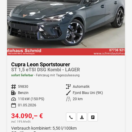
Cupra Leon Sportstourer
ST 1,5 eTSI DSG Kombi - LAGER
sofort lieferbar
Fahrzeug mit Tageszulassung
Fahrzeugnr.
59830
Getriebe
Automatik
Kraftstoff
Benzin
Außenfarbe
Fjord Blau Uni (9K)
Leistung
110 kW (150 PS)
Kilometerstand
20 km
01.05.2026
34.090,– €
Wir rufen Sie an
Fahrzeugexposé (PDF)
Fahrzeug parken
incl. 19% MwSt.
Verbrauch kombiniert:
5,50 l/100km