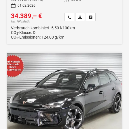
01.02.2026
34.389,– €
Wir rufen Sie an
Fahrzeugexposé (PDF)
Fahrzeug parken
incl. 19% MwSt.
Verbrauch kombiniert:
5,50 l/100km
CO
-Klasse:
D
2
CO
-Emissionen:
124,00 g/km
2