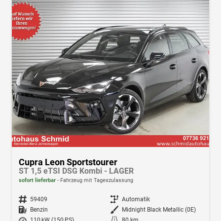
Cupra Leon Sportstourer
ST 1,5 eTSI DSG Kombi - LAGER
sofort lieferbar
Fahrzeug mit Tageszulassung
Fahrzeugnr.
59409
Getriebe
Automatik
Kraftstoff
Benzin
Außenfarbe
Midnight Black Metallic (0E)
Leistung
110 kW (150 PS)
Kilometerstand
80 km