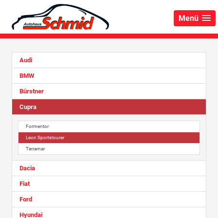
Menü
Audi
BMW
Bürstner
Cupra
Formentor
Leon Sportstourer
Terramar
Dacia
Fiat
Ford
Hyundai