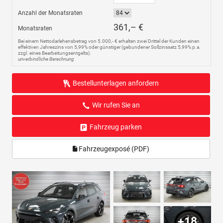
Anzahl der Monatsraten
361,– €
Monatsraten
Bei einem Nettodarlehensbetrag von 5.000,- € erhalten zwei Drittel der Kunden einen
effektiven Jahreszins von 5,99% oder günstiger (gebundener Sollzinssatz 5,99% p.a.
zzgl. eines Bearbeitungsentgelts).
unverbindliche Berechnung
Bestellunterlagen anfordern
Wir rufen Sie an
Fahrzeug parken
Fahrzeugexposé (PDF)
+18