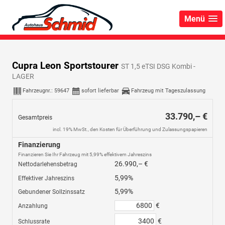
Menü
Cupra Leon Sportstourer
ST 1,5 eTSI DSG Kombi -
LAGER
Fahrzeugnr.:
59647
sofort lieferbar
Fahrzeug mit Tageszulassung
33.790,– €
Gesamtpreis
incl. 19% MwSt., den Kosten für Überführung und Zulassungspapieren
Finanzierung
Finanzieren Sie Ihr Fahrzeug mit 5,99% effektivem Jahreszins
26.990,– €
Nettodarlehensbetrag
5,99%
Effektiver Jahreszins
5,99%
Gebundener Sollzinssatz
€
Anzahlung
€
Schlussrate