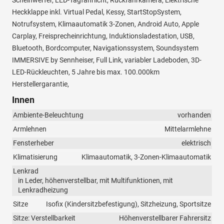
Scheinwerfer, LED-Tagfahrlicht, Rückfahrkamera, Elektrische
Heckklappe inkl. Virtual Pedal, Kessy, StartStopSystem,
Notrufsystem, Klimaautomatik 3-Zonen, Android Auto, Apple
Carplay, Freisprecheinrichtung, Induktionsladestation, USB,
Bluetooth, Bordcomputer, Navigationssystem, Soundsystem
IMMERSIVE by Sennheiser, Full Link, variabler Ladeboden, 3D-
LED-Rückleuchten, 5 Jahre bis max. 100.000km
Herstellergarantie,
Innen
Ambiente-Beleuchtung
vorhanden
Armlehnen
Mittelarmlehne
Fensterheber
elektrisch
Klimatisierung
Klimaautomatik, 3-Zonen-Klimaautomatik
Lenkrad
in Leder, höhenverstellbar, mit Multifunktionen, mit
Lenkradheizung
Sitze
Isofix (Kindersitzbefestigung), Sitzheizung, Sportsitze
Sitze: Verstellbarkeit
Höhenverstellbarer Fahrersitz