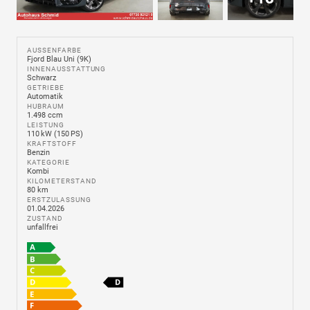
AUSSENFARBE
Fjord Blau Uni (9K)
INNENAUSSTATTUNG
Schwarz
GETRIEBE
Automatik
HUBRAUM
1.498 ccm
LEISTUNG
110 kW (150 PS)
KRAFTSTOFF
Benzin
KATEGORIE
Kombi
KILOMETERSTAND
80 km
ERSTZULASSUNG
01.04.2026
ZUSTAND
unfallfrei