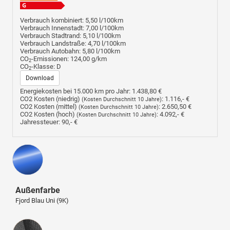
Verbrauch kombiniert:
5,50 l/100km
Verbrauch Innenstadt:
7,00 l/100km
Verbrauch Stadtrand:
5,10 l/100km
Verbrauch Landstraße:
4,70 l/100km
Verbrauch Autobahn:
5,80 l/100km
CO
-Emissionen:
124,00 g/km
2
CO
-Klasse:
D
2
Download
Energiekosten bei 15.000 km pro Jahr:
1.438,80 €
CO2 Kosten (niedrig)
:
1.116,- €
(Kosten Durchschnitt 10 Jahre)
CO2 Kosten (mittel)
:
2.650,50 €
(Kosten Durchschnitt 10 Jahre)
CO2 Kosten (hoch)
:
4.092,- €
(Kosten Durchschnitt 10 Jahre)
Jahressteuer:
90,- €
Außenfarbe
Fjord Blau Uni (9K)
Innenausstattung