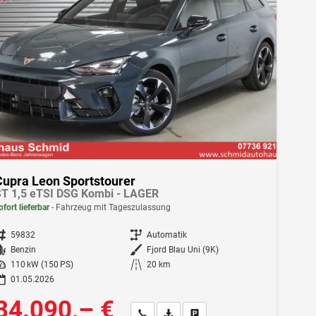
Cupra Leon Sportstourer
T 1,5 eTSI DSG Kombi - LAGER
ofort lieferbar
Fahrzeug mit Tageszulassung
ahrzeugnr.
59832
Getriebe
Automatik
Kraftstoff
Benzin
Außenfarbe
Fjord Blau Uni (9K)
istung
110 kW (150 PS)
Kilometerstand
20 km
01.05.2026
34.090,– €
Wir rufen Sie an
Fahrzeugexposé (PDF)
Fahrzeug parken