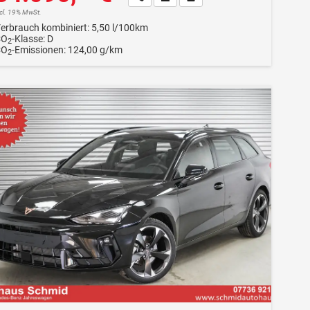
ncl. 19% MwSt.
erbrauch kombiniert:
5,50 l/100km
CO
-Klasse:
D
2
CO
-Emissionen:
124,00 g/km
2