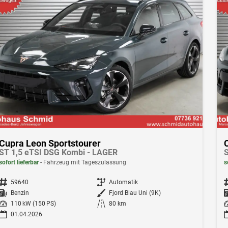
Cupra Leon Sportstourer
ST 1,5 eTSI DSG Kombi - LAGER
S
sofort lieferbar
Fahrzeug mit Tageszulassung
s
Fahrzeugnr.
59640
Getriebe
Automatik
F
Kraftstoff
Benzin
Außenfarbe
Fjord Blau Uni (9K)
Leistung
110 kW (150 PS)
Kilometerstand
80 km
Le
01.04.2026