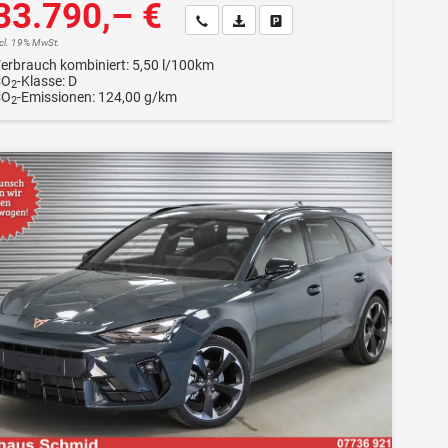
33.790,– €
Wir rufen Sie an
Fahrzeugexposé (PDF)
Fahrzeug parken
ncl. 19% MwSt.
erbrauch kombiniert:
5,50 l/100km
CO
-Klasse:
D
2
CO
-Emissionen:
124,00 g/km
2