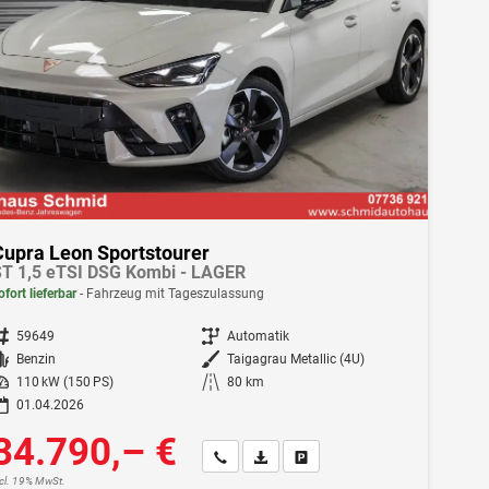
Cupra Leon Sportstourer
T 1,5 eTSI DSG Kombi - LAGER
ofort lieferbar
Fahrzeug mit Tageszulassung
ahrzeugnr.
59649
Getriebe
Automatik
Kraftstoff
Benzin
Außenfarbe
Taigagrau Metallic (4U)
istung
110 kW (150 PS)
Kilometerstand
80 km
01.04.2026
34.790,– €
Wir rufen Sie an
Fahrzeugexposé (PDF)
Fahrzeug parken
ncl. 19% MwSt.