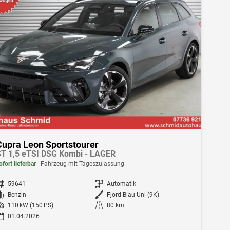
Cupra Leon Sportstourer
T 1,5 eTSI DSG Kombi - LAGER
ofort lieferbar
Fahrzeug mit Tageszulassung
ahrzeugnr.
59641
Getriebe
Automatik
Kraftstoff
Benzin
Außenfarbe
Fjord Blau Uni (9K)
istung
110 kW (150 PS)
Kilometerstand
80 km
01.04.2026