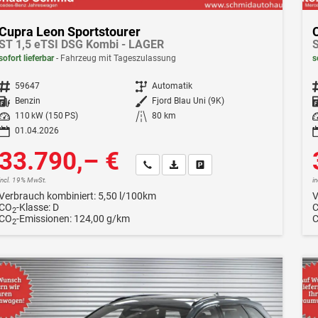
Cupra Leon Sportstourer
ST 1,5 eTSI DSG Kombi - LAGER
S
sofort lieferbar
Fahrzeug mit Tageszulassung
s
Fahrzeugnr.
59647
Getriebe
Automatik
F
Kraftstoff
Benzin
Außenfarbe
Fjord Blau Uni (9K)
Leistung
110 kW (150 PS)
Kilometerstand
80 km
Le
01.04.2026
33.790,– €
Wir rufen Sie an
Fahrzeugexposé (PDF)
Fahrzeug parken
incl. 19% MwSt.
i
Verbrauch kombiniert:
5,50 l/100km
V
CO
-Klasse:
D
2
CO
-Emissionen:
124,00 g/km
2