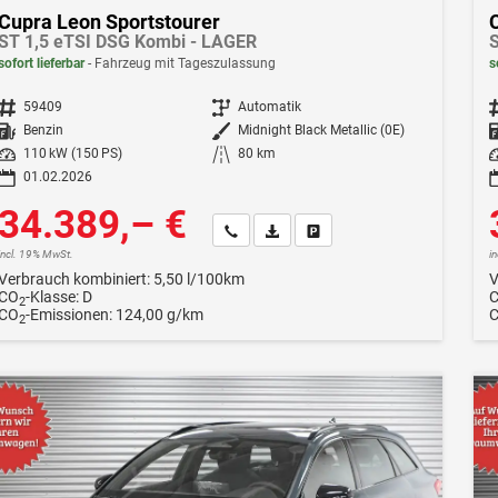
Cupra Leon Sportstourer
ST 1,5 eTSI DSG Kombi - LAGER
S
sofort lieferbar
Fahrzeug mit Tageszulassung
s
Fahrzeugnr.
59409
Getriebe
Automatik
F
Kraftstoff
Benzin
Außenfarbe
Midnight Black Metallic (0E)
Leistung
110 kW (150 PS)
Kilometerstand
80 km
Le
01.02.2026
34.389,– €
Wir rufen Sie an
Fahrzeugexposé (PDF)
Fahrzeug parken
incl. 19% MwSt.
i
Verbrauch kombiniert:
5,50 l/100km
V
CO
-Klasse:
D
2
CO
-Emissionen:
124,00 g/km
2