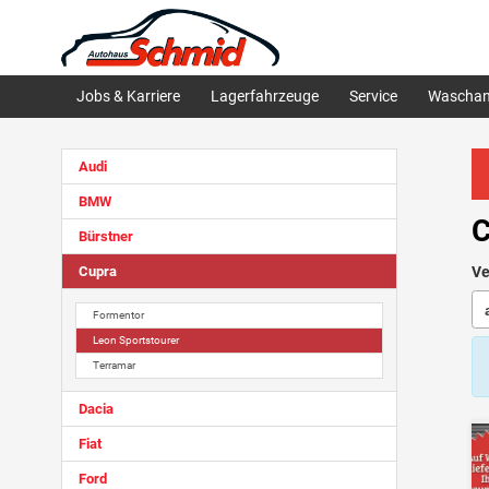
Jobs & Karriere
Lagerfahrzeuge
Service
Waschan
Audi
BMW
C
Bürstner
Cupra
Ve
Formentor
Leon Sportstourer
Terramar
Dacia
Fiat
Ford