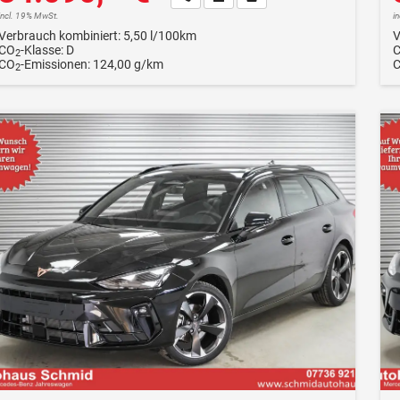
incl. 19% MwSt.
i
Verbrauch kombiniert:
5,50 l/100km
V
CO
-Klasse:
D
2
CO
-Emissionen:
124,00 g/km
2