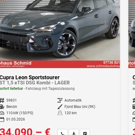
Cupra Leon Sportstourer
ST 1,5 eTSI DSG Kombi - LAGER
S
sofort lieferbar
Fahrzeug mit Tageszulassung
s
Fahrzeugnr.
59831
Getriebe
Automatik
F
Kraftstoff
Benzin
Außenfarbe
Fjord Blau Uni (9K)
Leistung
110 kW (150 PS)
Kilometerstand
120 km
Le
01.05.2026
34.090,– €
Wir rufen Sie an
Fahrzeugexposé (PDF)
Fahrzeug parken