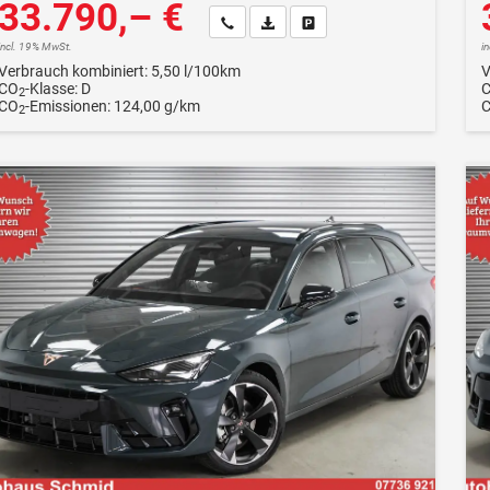
33.790,– €
Wir rufen Sie an
Fahrzeugexposé (PDF)
Fahrzeug parken
incl. 19% MwSt.
i
Verbrauch kombiniert:
5,50 l/100km
V
CO
-Klasse:
D
2
CO
-Emissionen:
124,00 g/km
2