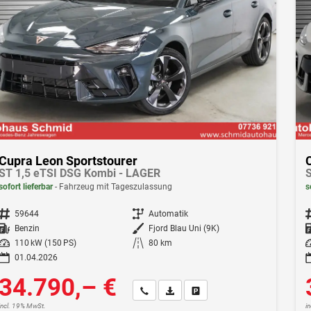
Cupra Leon Sportstourer
ST 1,5 eTSI DSG Kombi - LAGER
S
sofort lieferbar
Fahrzeug mit Tageszulassung
s
Fahrzeugnr.
59644
Getriebe
Automatik
F
Kraftstoff
Benzin
Außenfarbe
Fjord Blau Uni (9K)
Leistung
110 kW (150 PS)
Kilometerstand
80 km
Le
01.04.2026
34.790,– €
Wir rufen Sie an
Fahrzeugexposé (PDF)
Fahrzeug parken
incl. 19% MwSt.
i