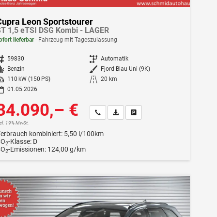
Cupra Leon Sportstourer
T 1,5 eTSI DSG Kombi - LAGER
ofort lieferbar
Fahrzeug mit Tageszulassung
ahrzeugnr.
59830
Getriebe
Automatik
Kraftstoff
Benzin
Außenfarbe
Fjord Blau Uni (9K)
istung
110 kW (150 PS)
Kilometerstand
20 km
01.05.2026
34.090,– €
Wir rufen Sie an
Fahrzeugexposé (PDF)
Fahrzeug parken
ncl. 19% MwSt.
erbrauch kombiniert:
5,50 l/100km
CO
-Klasse:
D
2
CO
-Emissionen:
124,00 g/km
2