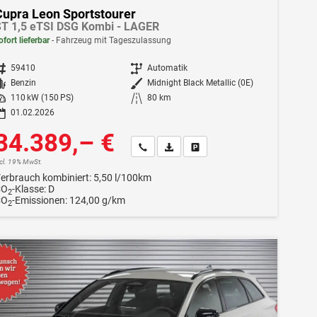
Cupra Leon Sportstourer
T 1,5 eTSI DSG Kombi - LAGER
ofort lieferbar
Fahrzeug mit Tageszulassung
ahrzeugnr.
59410
Getriebe
Automatik
Kraftstoff
Benzin
Außenfarbe
Midnight Black Metallic (0E)
istung
110 kW (150 PS)
Kilometerstand
80 km
01.02.2026
34.389,– €
Wir rufen Sie an
Fahrzeugexposé (PDF)
Fahrzeug parken
ncl. 19% MwSt.
erbrauch kombiniert:
5,50 l/100km
CO
-Klasse:
D
2
CO
-Emissionen:
124,00 g/km
2