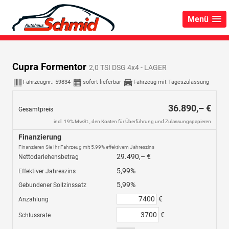
Menü
Cupra Formentor
2,0 TSI DSG 4x4 - LAGER
Fahrzeugnr.:
59834
sofort lieferbar
Fahrzeug mit Tageszulassung
36.890,– €
Gesamtpreis
incl. 19% MwSt., den Kosten für Überführung und Zulassungspapieren
Finanzierung
Finanzieren Sie Ihr Fahrzeug mit 5,99% effektivem Jahreszins
29.490,– €
Nettodarlehensbetrag
5,99%
Effektiver Jahreszins
5,99%
Gebundener Sollzinssatz
€
Anzahlung
€
Schlussrate