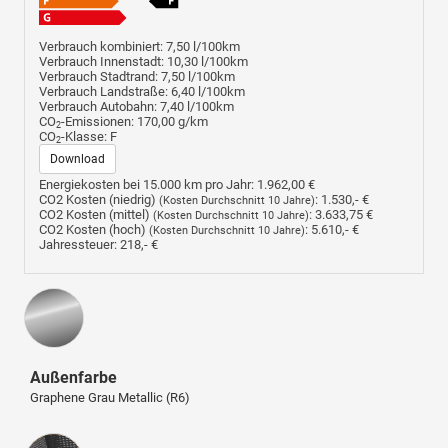
Verbrauch kombiniert:
7,50 l/100km
Verbrauch Innenstadt:
10,30 l/100km
Verbrauch Stadtrand:
7,50 l/100km
Verbrauch Landstraße:
6,40 l/100km
Verbrauch Autobahn:
7,40 l/100km
CO
-Emissionen:
170,00 g/km
2
CO
-Klasse:
F
2
Download
Energiekosten bei 15.000 km pro Jahr:
1.962,00 €
CO2 Kosten (niedrig)
:
1.530,- €
(Kosten Durchschnitt 10 Jahre)
CO2 Kosten (mittel)
:
3.633,75 €
(Kosten Durchschnitt 10 Jahre)
CO2 Kosten (hoch)
:
5.610,- €
(Kosten Durchschnitt 10 Jahre)
Jahressteuer:
218,- €
Außenfarbe
Graphene Grau Metallic (R6)
Innenausstattung