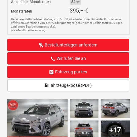
Anzahl der Monatsraten
395,– €
Monatsraten
Bei einem Nettodarlehensbetrag von 5.000,- € erhalten zwei Drittel der Kunden einen
effektiven Jahreszins von 5,99% oder günstiger (gebundener Sollzinssatz 5,99% p.a.
zzgl. eines Bearbeitungsentgelts).
unverbindliche Berechnung
Bestellunterlagen anfordern
Wir rufen Sie an
Fahrzeug parken
Fahrzeugexposé (PDF)
+17