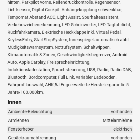
hinten, Parkpilot vorne, Reifendruckkontrolle, Regensensor,
Lichtsensor, Digital Cockpit, Anhängekupplung schwenkbar,
Tempomat Abstand ACC, Light Assist, Spurhalteassistent,
Verkehrszeichenerkennung, LED-Scheinwerfer, LED-Tagfahrlicht,
Rückfahrkamera, Elektrische Heckklappe inkl. Virtual Pedal,
KeylessEntry, StartStopSystem, Innenspiegel automatisch abbl.,
Müdigkeitswarnsystem, Notrufsystem, Schaltwippen,
Klimaautomatik 3-Zonen, Geschwindigkeitsbegrenzer, Android
Auto, Apple Carplay, Freisprecheinrichtung,
Induktionsladestation, Sprachsteuerung, USB, Radio, Radio DAB,
Bluetooth, Bordcomputer, Full Link, variabler Ladeboden,
Fahrprofilauswahl, AHK,5J,Edgeerweiterte Herstellergarantie 5
Jahre/100.000km,
Innen
Ambiente-Beleuchtung
vorhanden
Armlehnen
Mittelarmlehne
Fensterheber
elektrisch
Gepäckraumabtrennung
vorhanden