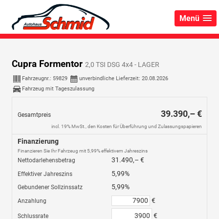
Menü
Cupra Formentor
2,0 TSI DSG 4x4 - LAGER
Fahrzeugnr.:
59829
unverbindliche Lieferzeit:
20.08.2026
Fahrzeug mit Tageszulassung
39.390,– €
Gesamtpreis
incl. 19% MwSt., den Kosten für Überführung und Zulassungspapieren
Finanzierung
Finanzieren Sie Ihr Fahrzeug mit 5,99% effektivem Jahreszins
31.490,– €
Nettodarlehensbetrag
5,99%
Effektiver Jahreszins
5,99%
Gebundener Sollzinssatz
€
Anzahlung
€
Schlussrate