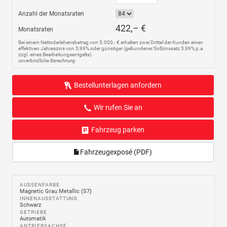
Anzahl der Monatsraten
422,– €
Monatsraten
Bei einem Nettodarlehensbetrag von 5.000,- € erhalten zwei Drittel der Kunden einen
effektiven Jahreszins von 5,99% oder günstiger (gebundener Sollzinssatz 5,99% p.a.
zzgl. eines Bearbeitungsentgelts).
unverbindliche Berechnung
Bestellunterlagen anfordern
Wir rufen Sie an
Fahrzeug parken
Fahrzeugexposé (PDF)
AUSSENFARBE
Magnetic Grau Metallic (S7)
INNENAUSSTATTUNG
Schwarz
GETRIEBE
Automatik
ANTRIEBSACHSE