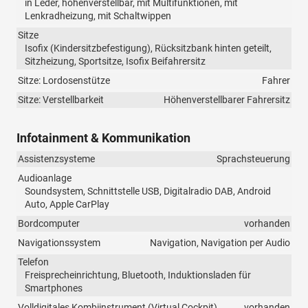
in Leder, höhenverstellbar, mit Multifunktionen, mit
Lenkradheizung, mit Schaltwippen
Sitze
Isofix (Kindersitzbefestigung), Rücksitzbank hinten geteilt,
Sitzheizung, Sportsitze, Isofix Beifahrersitz
Sitze: Lordosenstütze
Fahrer
Sitze: Verstellbarkeit
Höhenverstellbarer Fahrersitz
Infotainment & Kommunikation
Assistenzsysteme
Sprachsteuerung
Audioanlage
Soundsystem, Schnittstelle USB, Digitalradio DAB, Android
Auto, Apple CarPlay
Bordcomputer
vorhanden
Navigationssystem
Navigation, Navigation per Audio
Telefon
Freisprecheinrichtung, Bluetooth, Induktionsladen für
Smartphones
Volldigitales Kombiinstrument (Virtual Cockpit)
vorhanden