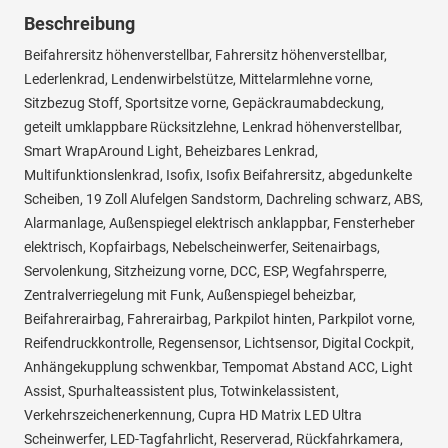
Beschreibung
Beifahrersitz höhenverstellbar, Fahrersitz höhenverstellbar,
Lederlenkrad, Lendenwirbelstütze, Mittelarmlehne vorne,
Sitzbezug Stoff, Sportsitze vorne, Gepäckraumabdeckung,
geteilt umklappbare Rücksitzlehne, Lenkrad höhenverstellbar,
Smart WrapAround Light, Beheizbares Lenkrad,
Multifunktionslenkrad, Isofix, Isofix Beifahrersitz, abgedunkelte
Scheiben, 19 Zoll Alufelgen Sandstorm, Dachreling schwarz, ABS,
Alarmanlage, Außenspiegel elektrisch anklappbar, Fensterheber
elektrisch, Kopfairbags, Nebelscheinwerfer, Seitenairbags,
Servolenkung, Sitzheizung vorne, DCC, ESP, Wegfahrsperre,
Zentralverriegelung mit Funk, Außenspiegel beheizbar,
Beifahrerairbag, Fahrerairbag, Parkpilot hinten, Parkpilot vorne,
Reifendruckkontrolle, Regensensor, Lichtsensor, Digital Cockpit,
Anhängekupplung schwenkbar, Tempomat Abstand ACC, Light
Assist, Spurhalteassistent plus, Totwinkelassistent,
Verkehrszeichenerkennung, Cupra HD Matrix LED Ultra
Scheinwerfer, LED-Tagfahrlicht, Reserverad, Rückfahrkamera,