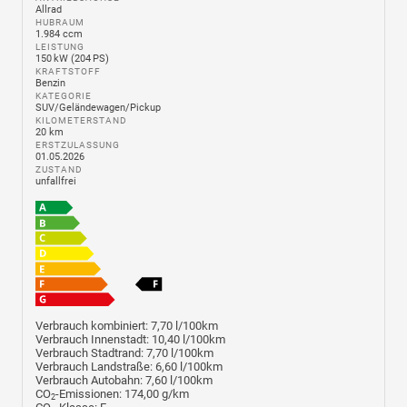
Allrad
HUBRAUM
1.984 ccm
LEISTUNG
150 kW (204 PS)
KRAFTSTOFF
Benzin
KATEGORIE
SUV/Geländewagen/Pickup
KILOMETERSTAND
20 km
ERSTZULASSUNG
01.05.2026
ZUSTAND
unfallfrei
Verbrauch kombiniert:
7,70 l/100km
Verbrauch Innenstadt:
10,40 l/100km
Verbrauch Stadtrand:
7,70 l/100km
Verbrauch Landstraße:
6,60 l/100km
Verbrauch Autobahn:
7,60 l/100km
CO
-Emissionen:
174,00 g/km
2